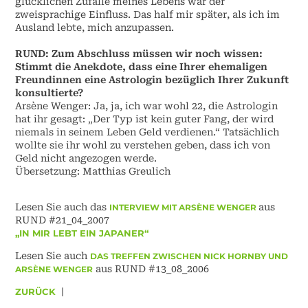
glücklichen Zufälle meines Lebens war der
zweisprachige Einfluss. Das half mir später, als ich im
Ausland lebte, mich anzupassen.
RUND: Zum Abschluss müssen wir noch wissen:
Stimmt die Anekdote, dass eine Ihrer ehemaligen
Freundinnen eine Astrologin bezüglich Ihrer Zukunft
konsultierte?
Arsène Wenger: Ja, ja, ich war wohl 22, die Astrologin
hat ihr gesagt: „Der Typ ist kein guter Fang, der wird
niemals in seinem Leben Geld verdienen.“ Tatsächlich
wollte sie ihr wohl zu verstehen geben, dass ich von
Geld nicht angezogen werde.
Übersetzung: Matthias Greulich
Lesen Sie auch das
aus
INTERVIEW MIT ARSÈNE WENGER
RUND #21_04_2007
„
IN MIR LEBT EIN JAPANER
“
Lesen Sie auch
DAS TREFFEN ZWISCHEN NICK HORNBY UND
aus RUND #13_08_2006
ARSÈNE WENGER
ZURÜCK
|