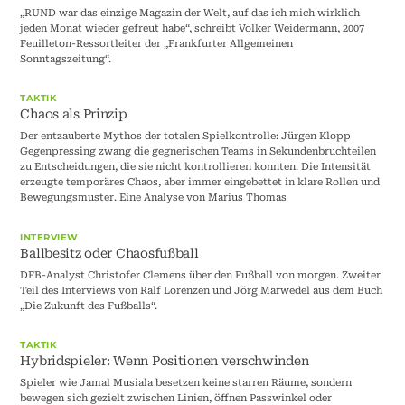
„RUND war das einzige Magazin der Welt, auf das ich mich wirklich
jeden Monat wieder gefreut habe“, schreibt Volker Weidermann, 2007
Feuilleton-Ressortleiter der „Frankfurter Allgemeinen
Sonntagszeitung“.
TAKTIK
Chaos als Prinzip
Der entzauberte Mythos der totalen Spielkontrolle: Jürgen Klopp
Gegenpressing zwang die gegnerischen Teams in Sekundenbruchteilen
zu Entscheidungen, die sie nicht kontrollieren konnten. Die Intensität
erzeugte temporäres Chaos, aber immer eingebettet in klare Rollen und
Bewegungsmuster. Eine Analyse von Marius Thomas
INTERVIEW
Ballbesitz oder Chaosfußball
DFB-Analyst Christofer Clemens über den Fußball von morgen. Zweiter
Teil des Interviews von Ralf Lorenzen und Jörg Marwedel aus dem Buch
„Die Zukunft des Fußballs“.
TAKTIK
Hybridspieler: Wenn Positionen verschwinden
Spieler wie Jamal Musiala besetzen keine starren Räume, sondern
bewegen sich gezielt zwischen Linien, öffnen Passwinkel oder