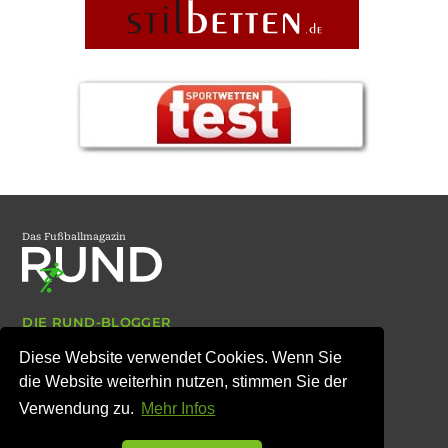
Das Fußballmagazin
DIE RUND-BLOGGER
ARCHIV
Diese Website verwendet Cookies. Wenn Sie
IMPRESSUM
DATENSCHUTZ
die Website weiterhin nutzen, stimmen Sie der
Verwendung zu.
Mehr Infos