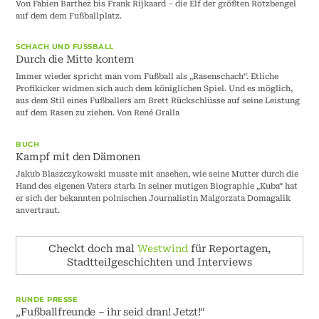
Von Fabien Barthez bis Frank Rijkaard – die Elf der größten Rotzbengel
auf dem dem Fußballplatz.
SCHACH UND FUSSBALL
Durch die Mitte kontern
Immer wieder spricht man vom Fußball als „Rasenschach“. Etliche
Profikicker widmen sich auch dem königlichen Spiel. Und es möglich,
aus dem Stil eines Fußballers am Brett Rückschlüsse auf seine Leistung
auf dem Rasen zu ziehen. Von René Gralla
BUCH
Kampf mit den Dämonen
Jakub Blaszczykowski musste mit ansehen, wie seine Mutter durch die
Hand des eigenen Vaters starb. In seiner mutigen Biographie „Kuba“ hat
er sich der bekannten polnischen Journalistin Malgorzata Domagalik
anvertraut.
Checkt doch mal
Westwind
für Reportagen,
Stadtteilgeschichten und Interviews
RUNDE PRESSE
„Fußballfreunde – ihr seid dran! Jetzt!“