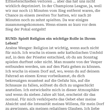
Elfmeterschießen verloren ... aber das hat uns nicht
wirklich deprimiert. In der Champions League, ja, weil
wir nur noch 13 Minuten vom Sieg entfernt waren, die
Chance zu einem zweiten Tor hatten, wir nach 20
Minuten noch zu zehnt spielten. Da war einiges
zusammengekommen. Wenn einem so kurz vor dem
Sieg der Pokal entgeht!
RUND: Spielt Religion ein wichtige Rolle in Ihrem
Leben?
Arsène Wenger: Religion ist wichtig, wenn auch nicht
für mich. Ich wuchs in einem sehr katholischen Umfeld
auf, in dem der Priester entschied, ob du am Sonntag
spielen durftest oder nicht. Man musste von der Vesper
entbunden werden, um auf den Platz gehen zu können.
Ich wuchs in einem Dorf auf, wo, wenn du auf deinem
Fahrrad an einem Kreuz vorbeikamst, du dich
bekreuzigen musstest auf die Gefahr hin, auf die
Schnauze zu fallen, solltest du dich zu ungeschickt
anstellen. Ich entwickelte mich in dieser Atmosphäre
und wenn du sieben Jahre alt bist, erscheint dir das
normal. Für mich verkörperte das Gebet eher meine
Absicht und die Intensität meines Willens, für mein Dorf
zu gewinnen, als meinen religiösen Glauben. Ich liebe