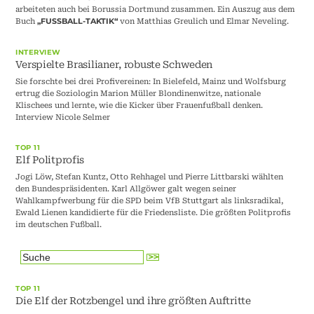
arbeiteten auch bei Borussia Dortmund zusammen. Ein Auszug aus dem
Buch
von Matthias Greulich und Elmar Neveling.
„FUSSBALL-TAKTIK“
INTERVIEW
Verspielte Brasilianer, robuste Schweden
Sie forschte bei drei Profivereinen: In Bielefeld, Mainz und Wolfsburg
ertrug die Soziologin Marion Müller Blondinenwitze, nationale
Klischees und lernte, wie die Kicker über Frauenfußball denken.
Interview Nicole Selmer
TOP 11
Elf Politprofis
Jogi Löw, Stefan Kuntz, Otto Rehhagel und Pierre Littbarski wählten
den Bundespräsidenten. Karl Allgöwer galt wegen seiner
Wahlkampfwerbung für die SPD beim VfB Stuttgart als linksradikal,
Ewald Lienen kandidierte für die Friedensliste. Die größten Politprofis
im deutschen Fußball.
TOP 11
Die Elf der Rotzbengel und ihre größten Auftritte