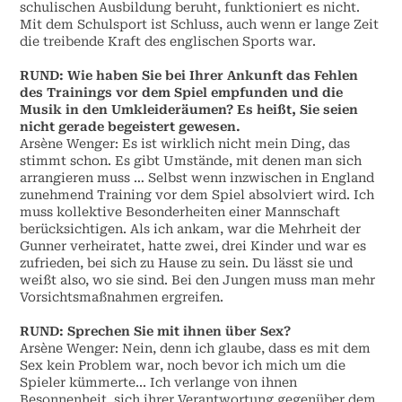
schulischen Ausbildung beruht, funktioniert es nicht.
Mit dem Schulsport ist Schluss, auch wenn er lange Zeit
die treibende Kraft des englischen Sports war.
RUND: Wie haben Sie bei Ihrer Ankunft das Fehlen
des Trainings vor dem Spiel empfunden und die
Musik in den Umkleideräumen? Es heißt, Sie seien
nicht gerade begeistert gewesen.
Arsène Wenger: Es ist wirklich nicht mein Ding, das
stimmt schon. Es gibt Umstände, mit denen man sich
arrangieren muss … Selbst wenn inzwischen in England
zunehmend Training vor dem Spiel absolviert wird. Ich
muss kollektive Besonderheiten einer Mannschaft
berücksichtigen. Als ich ankam, war die Mehrheit der
Gunner verheiratet, hatte zwei, drei Kinder und war es
zufrieden, bei sich zu Hause zu sein. Du lässt sie und
weißt also, wo sie sind. Bei den Jungen muss man mehr
Vorsichtsmaßnahmen ergreifen.
RUND: Sprechen Sie mit ihnen über Sex?
Arsène Wenger: Nein, denn ich glaube, dass es mit dem
Sex kein Problem war, noch bevor ich mich um die
Spieler kümmerte... Ich verlange von ihnen
Besonnenheit, sich ihrer Verantwortung gegenüber dem