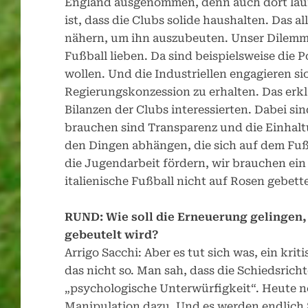
England ausgenommen, denn auch dort läuft
ist, dass die Clubs solide haushalten. Das al
nähern, um ihn auszubeuten. Unser Dilemma 
Fußball lieben. Da sind beispielsweise die 
wollen. Und die Industriellen engagieren si
Regierungskonzession zu erhalten. Das erk
Bilanzen der Clubs interessierten. Dabei si
brauchen sind Transparenz und die Einhaltu
den Dingen abhängen, die sich auf dem Fuß
die Jugendarbeit fördern, wir brauchen ein 
italienische Fußball nicht auf Rosen gebette
RUND: Wie soll die Erneuerung gelingen
gebeutelt wird?
Arrigo Sacchi: Aber es tut sich was, ein kri
das nicht so. Man sah, dass die Schiedsric
„psychologische Unterwürfigkeit“. Heute 
Manipulation dazu. Und es werden endlich 