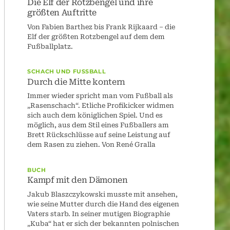
Die Elf der Rotzbengel und ihre
größten Auftritte
Von Fabien Barthez bis Frank Rijkaard – die
Elf der größten Rotzbengel auf dem dem
Fußballplatz.
SCHACH UND FUSSBALL
Durch die Mitte kontern
Immer wieder spricht man vom Fußball als
„Rasenschach“. Etliche Profikicker widmen
sich auch dem königlichen Spiel. Und es
möglich, aus dem Stil eines Fußballers am
Brett Rückschlüsse auf seine Leistung auf
dem Rasen zu ziehen. Von René Gralla
BUCH
Kampf mit den Dämonen
Jakub Blaszczykowski musste mit ansehen,
wie seine Mutter durch die Hand des eigenen
Vaters starb. In seiner mutigen Biographie
„Kuba“ hat er sich der bekannten polnischen