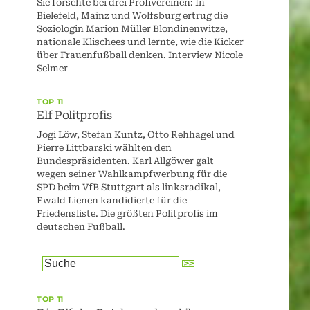
Sie forschte bei drei Profivereinen: In
Bielefeld, Mainz und Wolfsburg ertrug die
Soziologin Marion Müller Blondinenwitze,
nationale Klischees und lernte, wie die Kicker
über Frauenfußball denken. Interview Nicole
Selmer
TOP 11
Elf Politprofis
Jogi Löw, Stefan Kuntz, Otto Rehhagel und
Pierre Littbarski wählten den
Bundespräsidenten. Karl Allgöwer galt
wegen seiner Wahlkampfwerbung für die
SPD beim VfB Stuttgart als linksradikal,
Ewald Lienen kandidierte für die
Friedensliste. Die größten Politprofis im
deutschen Fußball.
TOP 11