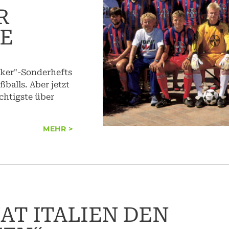
R
E
cker"-Sonderhefts
balls. Aber jetzt
chtigste über
MEHR >
AT ITALIEN DEN