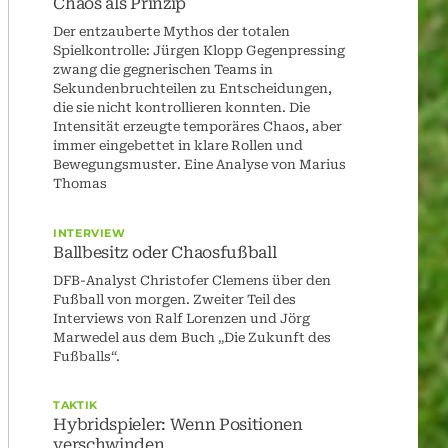
Chaos als Prinzip
Der entzauberte Mythos der totalen
Spielkontrolle: Jürgen Klopp Gegenpressing
zwang die gegnerischen Teams in
Sekundenbruchteilen zu Entscheidungen,
die sie nicht kontrollieren konnten. Die
Intensität erzeugte temporäres Chaos, aber
immer eingebettet in klare Rollen und
Bewegungsmuster. Eine Analyse von Marius
Thomas
INTERVIEW
Ballbesitz oder Chaosfußball
DFB-Analyst Christofer Clemens über den
Fußball von morgen. Zweiter Teil des
Interviews von Ralf Lorenzen und Jörg
Marwedel aus dem Buch „Die Zukunft des
Fußballs“.
TAKTIK
Hybridspieler: Wenn Positionen
verschwinden