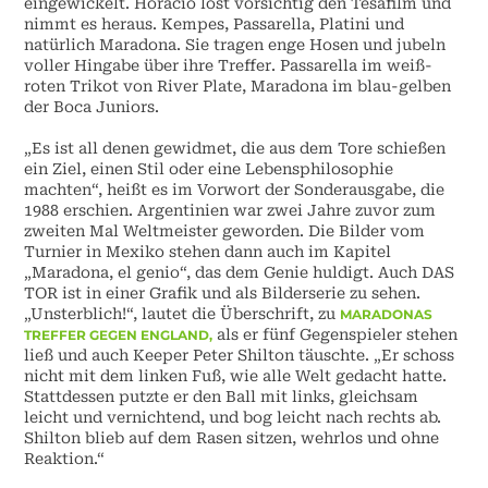
eingewickelt. Horacio löst vorsichtig den Tesafilm und
nimmt es heraus. Kempes, Passarella, Platini und
natürlich Maradona. Sie tragen enge Hosen und jubeln
voller Hingabe über ihre Treffer. Passarella im weiß-
roten Trikot von River Plate, Maradona im blau-gelben
der Boca Juniors.
„Es ist all denen gewidmet, die aus dem Tore schießen
ein Ziel, einen Stil oder eine Lebensphilosophie
machten“, heißt es im Vorwort der Sonderausgabe, die
1988 erschien. Argentinien war zwei Jahre zuvor zum
zweiten Mal Weltmeister geworden. Die Bilder vom
Turnier in Mexiko stehen dann auch im Kapitel
„Maradona, el genio“, das dem Genie huldigt. Auch DAS
TOR ist in einer Grafik und als Bilderserie zu sehen.
„Unsterblich!“, lautet die Überschrift, zu
MARADONAS
als er fünf Gegenspieler stehen
TREFFER GEGEN ENGLAND,
ließ und auch Keeper Peter Shilton täuschte. „Er schoss
nicht mit dem linken Fuß, wie alle Welt gedacht hatte.
Stattdessen putzte er den Ball mit links, gleichsam
leicht und vernichtend, und bog leicht nach rechts ab.
Shilton blieb auf dem Rasen sitzen, wehrlos und ohne
Reaktion.“