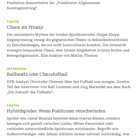
Feuilleton-Ressortleiter der „Frankfurter Allgemeinen
Sonntagszeitung“.
TAKTIK
Chaos als Prinzip
Der entzauberte Mythos der totalen Spielkontrolle: Jürgen Klopp
Gegenpressing zwang die gegnerischen Teams in Sekundenbruchteilen
zu Entscheidungen, die sie nicht kontrollieren konnten. Die Intensität
erzeugte temporäres Chaos, aber immer eingebettet in klare Rollen und
Bewegungsmuster. Eine Analyse von Marius Thomas
INTERVIEW
Ballbesitz oder Chaosfußball
DFB-Analyst Christofer Clemens über den Fußball von morgen. Zweiter
Teil des Interviews von Ralf Lorenzen und Jörg Marwedel aus dem Buch
„Die Zukunft des Fußballs“.
TAKTIK
Hybridspieler: Wenn Positionen verschwinden
Spieler wie Jamal Musiala besetzen keine starren Räume, sondern
bewegen sich gezielt zwischen Linien, öffnen Passwinkel oder
verbinden unterschiedliche Spielzonen miteinander. Begriffe wie
Außenverteidiger oder Zehner erklären immer seltener vollständig, was