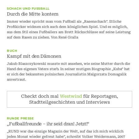
SCHACH UND FUSSBALL
Durch die Mitte kontern
Immer wieder spricht man vom Fußball als „Rasenschach“. Etliche
Profikicker widmen sich auch dem königlichen Spiel. Und es möglich,
aus dem Stil eines Fußballers am Brett Rückschlüsse auf seine Leistung
auf dem Rasen zu ziehen. Von René Gralla
BUCH
Kampf mit den Dämonen
Jakub Blaszczykowski musste mit ansehen, wie seine Mutter durch die
Hand des eigenen Vaters starb. In seiner mutigen Biographie „Kuba“ hat
er sich der bekannten polnischen Journalistin Malgorzata Domagalik
anvertraut.
Checkt doch mal
Westwind
für Reportagen,
Stadtteilgeschichten und Interviews
RUNDE PRESSE
„Fußballfreunde – ihr seid dran! Jetzt!“
„RUND war das einzige Magazin der Welt, auf das ich mich wirklich
jeden Monat wieder gefreut habe“, schreibt Volker Weidermann, 2007