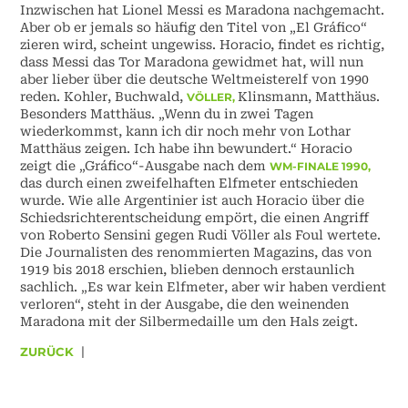
Inzwischen hat Lionel Messi es Maradona nachgemacht.
Aber ob er jemals so häufig den Titel von „El Gráfico“
zieren wird, scheint ungewiss. Horacio, findet es richtig,
dass Messi das Tor Maradona gewidmet hat, will nun
aber lieber über die deutsche Weltmeisterelf von 1990
reden. Kohler, Buchwald,
Klinsmann, Matthäus.
VÖLLER,
Besonders Matthäus. „Wenn du in zwei Tagen
wiederkommst, kann ich dir noch mehr von Lothar
Matthäus zeigen. Ich habe ihn bewundert.“ Horacio
zeigt die „Gráfico“-Ausgabe nach dem
WM-FINALE 1990,
das durch einen zweifelhaften Elfmeter entschieden
wurde. Wie alle Argentinier ist auch Horacio über die
Schiedsrichterentscheidung empört, die einen Angriff
von Roberto Sensini gegen Rudi Völler als Foul wertete.
Die Journalisten des renommierten Magazins, das von
1919 bis 2018 erschien, blieben dennoch erstaunlich
sachlich. „Es war kein Elfmeter, aber wir haben verdient
verloren“, steht in der Ausgabe, die den weinenden
Maradona mit der Silbermedaille um den Hals zeigt.
ZURÜCK
|