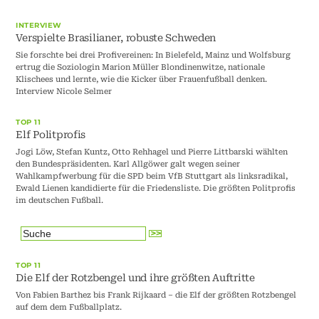
INTERVIEW
Verspielte Brasilianer, robuste Schweden
Sie forschte bei drei Profivereinen: In Bielefeld, Mainz und Wolfsburg
ertrug die Soziologin Marion Müller Blondinenwitze, nationale
Klischees und lernte, wie die Kicker über Frauenfußball denken.
Interview Nicole Selmer
TOP 11
Elf Politprofis
Jogi Löw, Stefan Kuntz, Otto Rehhagel und Pierre Littbarski wählten
den Bundespräsidenten. Karl Allgöwer galt wegen seiner
Wahlkampfwerbung für die SPD beim VfB Stuttgart als linksradikal,
Ewald Lienen kandidierte für die Friedensliste. Die größten Politprofis
im deutschen Fußball.
TOP 11
Die Elf der Rotzbengel und ihre größten Auftritte
Von Fabien Barthez bis Frank Rijkaard – die Elf der größten Rotzbengel
auf dem dem Fußballplatz.