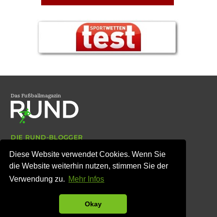
Das Fußballmagazin
DIE RUND-BLOGGER
ARCHIV
Diese Website verwendet Cookies. Wenn Sie
IMPRESSUM
DATENSCHUTZ
die Website weiterhin nutzen, stimmen Sie der
Verwendung zu.
Mehr Infos
© Copyright RUND-Magazin 2007 bis 2026
Okay