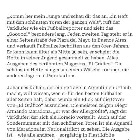
„Komm her mein Junge und schau dir das an. Ein Heft
mit den schönsten Toren der ganzen Welt“, ruft der
Verkäufer wie ein Fußballreporter und zieht das
„Goooool“ besonders lang. Jeden zweiten Tag steht er in
einer Seitenstraße des Plaza del Mayo in Buenos Aires
und verkauft Fußballzeitschriften aus den 80er-Jahren.
Er kann kaum älter als Mitte 30 sein, er scheint die
Hefte in seiner Jugend gesammelt zu haben. Alles
Ausgaben des berühmten Magazins „El Gráfico“. Die
schönsten Hefte hängen an einem Wäschetrockner, die
anderen lagern in Pappkartons.
Johannes Köhler, der einige Tage in Argentinien Urlaub
macht, will wissen, wen er für den besten Fußballer
aller Zeiten hält, dabei würde ein Blick auf die Cover
von „El Gráfico“ ausreichen: Die meisten zeigen Diego
Armando Maradona. „Er war der Allergrößte“, sagt der
Verkäufer, der sich als Horacio vorstellt. Auch auf der
Sondernummer mit den schönsten Toren ist ein Aquarell
von Maradona im Nationaltrikot zu sehen. Die Ausgabe
ist – wie alle anderen – sorgfältig in Plastikfolie