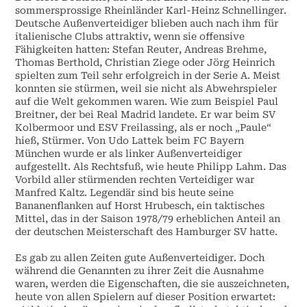
sommersprossige Rheinländer Karl-Heinz Schnellinger.
Deutsche Außenverteidiger blieben auch nach ihm für
italienische Clubs attraktiv, wenn sie offensive
Fähigkeiten hatten: Stefan Reuter, Andreas Brehme,
Thomas Berthold, Christian Ziege oder Jörg Heinrich
spielten zum Teil sehr erfolgreich in der Serie A. Meist
konnten sie stürmen, weil sie nicht als Abwehrspieler
auf die Welt gekommen waren. Wie zum Beispiel Paul
Breitner, der bei Real Madrid landete. Er war beim SV
Kolbermoor und ESV Freilassing, als er noch „Paule“
hieß, Stürmer. Von Udo Lattek beim FC Bayern
München wurde er als linker Außenverteidiger
aufgestellt. Als Rechtsfuß, wie heute Philipp Lahm. Das
Vorbild aller stürmenden rechten Verteidiger war
Manfred Kaltz. Legendär sind bis heute seine
Bananenflanken auf Horst Hrubesch, ein taktisches
Mittel, das in der Saison 1978/79 erheblichen Anteil an
der deutschen Meisterschaft des Hamburger SV hatte.
Es gab zu allen Zeiten gute Außenverteidiger. Doch
während die Genannten zu ihrer Zeit die Ausnahme
waren, werden die Eigenschaften, die sie auszeichneten,
heute von allen Spielern auf dieser Position erwartet: