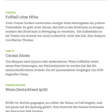
TAKTIK
Fußball ohne Höhe
Viele Trainer fordern inzwischen weniger hohe Hereingaben als präzise
Tiefenläufe. Es geht nicht darum, den Ball in den Strafraum zu bringen,
sondern den Strafraum in Bewegung zu versetzen. Die Außenbahn ist
bei Teams wie Arsenal nur noch Lockmittel, nicht das Ziel. Eine Analyse
von Marius Thomas
TOP 11
Cacaus Ahnen
Von Meppen nach Zypern oder andersherum: Wenn Fußballer einen
neuen Pass beantragen, um Nationalspieler zu werden hat das die
unterschiedlichsten Gründe. Die elf spannendsten Vorgänger von DFB-
Angreifer Cacau.
PINKELPAUSE
Wenn Deutschland spült
RUND ist dorthin gegangen, wo selbst der Kaiser zu Fuß hingeht, und
hat genau auf die Spülung gehört. Eine Statistik des Wasserverbrauchs
bei deutschen WM-Spielen.