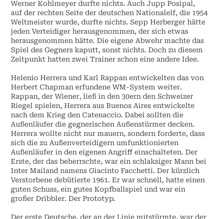
Werner Kohlmeyer durfte nichts. Auch Jupp Posipal,
auf der rechten Seite der deutschen Nationalelf, die 1954
Weltmeister wurde, durfte nichts. Sepp Herberger hätte
jeden Verteidiger herausgenommen, der sich etwas
herausgenommen hätte. Die eigene Abwehr machte das
Spiel des Gegners kaputt, sonst nichts. Doch zu diesem
Zeitpunkt hatten zwei Trainer schon eine andere Idee.
Helenio Herrera und Karl Rappan entwickelten das von
Herbert Chapman erfundene WM-System weiter.
Rappan, der Wiener, ließ in den 30ern den Schweizer
Riegel spielen, Herrera aus Buenos Aires entwickelte
nach dem Krieg den Catenaccio. Dabei sollten die
Außenläufer die gegnerischen Außenstürmer decken.
Herrera wollte nicht nur mauern, sondern forderte, dass
sich die zu Außenverteidigern umfunktionierten
Außenläufer in den eigenen Angriff einschalteten. Der
Erste, der das beherrschte, war ein schlaksiger Mann bei
Inter Mailand namens Giacinto Facchetti. Der kürzlich
Verstorbene debütierte 1961. Er war schnell, hatte einen
guten Schuss, ein gutes Kopfballspiel und war ein
großer Dribbler. Der Prototyp.
Der erste Deutsche, der an der Linie mitstürmte, war der