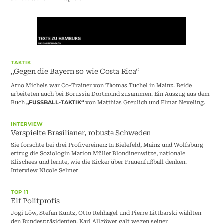
TAKTIK
„Gegen die Bayern so wie Costa Rica“
Arno Michels war Co-Trainer von Thomas Tuchel in Mainz. Beide
arbeiteten auch bei Borussia Dortmund zusammen. Ein Auszug aus dem
Buch
von Matthias Greulich und Elmar Neveling.
„FUSSBALL-TAKTIK“
INTERVIEW
Verspielte Brasilianer, robuste Schweden
Sie forschte bei drei Profivereinen: In Bielefeld, Mainz und Wolfsburg
ertrug die Soziologin Marion Müller Blondinenwitze, nationale
Klischees und lernte, wie die Kicker über Frauenfußball denken.
Interview Nicole Selmer
TOP 11
Elf Politprofis
Jogi Löw, Stefan Kuntz, Otto Rehhagel und Pierre Littbarski wählten
den Bundespräsidenten. Karl Allgöwer galt wegen seiner