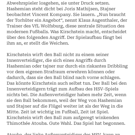
Abwehrspieler losgehen, sie unter Druck setzen.
Hashemian steht dicht bei Joris Mathijsen, Stajner
beobachtet Vincent Kompany. Sie lauern. „Nun braucht
der Torhüter ein Angebot“, nennt Klaus Augenthaler, der
Trainer des VfL Wolfsburg, diese zentrale Situation des
modernen Fußballs. Was Kirschstein macht, entscheidet
über den folgenden Angriff. Der Spielaufbau fängt bei
ihm an, er stellt die Weichen.
Kirschstein wirft den Ball nicht zu einem seiner
Innenverteidiger, die sich eines Angriffs durch
Hashemian oder tajner nur durch ein riskantes Dribbling
vor dem eigenen Strafraum erwehren können oder
dadurch, dass sie den Ball blind nach vorne schlagen.
Das könnte Kirschstein auch selbst tun. Der Ball bei den
Innenverteidigern trägt zum Aufbau des HSV-Spiels
nichts bei. Die Außenverteidiger haben mehr Zeit, wenn
sie den Ball bekommen, weil der Weg von Hashemian
und Stajner auf die Flügel weiter ist als der Weg in die
Mitte. Zeit ist wichtig im Fußball, Zeit ist Spiel.
Kirschstein wirft den Ball zum aufgeregt winkenden
Thimothée Atouba. Gute Wahl. Das Spiel hat begonnen.
Atouba, der linke Außenverteidiger des HSV, kann an