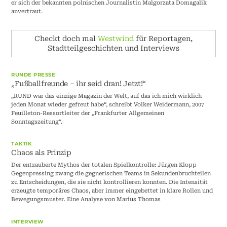
er sich der bekannten polnischen Journalistin Malgorzata Domagalik
anvertraut.
Checkt doch mal
Westwind
für Reportagen,
Stadtteilgeschichten und Interviews
RUNDE PRESSE
„Fußballfreunde – ihr seid dran! Jetzt!“
„RUND war das einzige Magazin der Welt, auf das ich mich wirklich
jeden Monat wieder gefreut habe“, schreibt Volker Weidermann, 2007
Feuilleton-Ressortleiter der „Frankfurter Allgemeinen
Sonntagszeitung“.
TAKTIK
Chaos als Prinzip
Der entzauberte Mythos der totalen Spielkontrolle: Jürgen Klopp
Gegenpressing zwang die gegnerischen Teams in Sekundenbruchteilen
zu Entscheidungen, die sie nicht kontrollieren konnten. Die Intensität
erzeugte temporäres Chaos, aber immer eingebettet in klare Rollen und
Bewegungsmuster. Eine Analyse von Marius Thomas
INTERVIEW