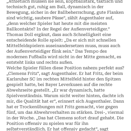
„Athletisch müssen sie sein, kopfballstark, taktisch und
technisch gut, ruhig am Ball, dynamisch in der
Bewegung, sicher in der Ballbeherrschung, gute Flanken
sind wichtig, saubere Pässe“, zählt Augenthaler auf,
„denn welcher Spieler hat heute mit die meisten
Ballkontakte? In der Regel der Außenverteidiger.“
Thomas Doll ergänzt, dass auch Schnelligkeit eine
entscheidende Rolle spielt: „Da er sich mit schnellen
Mittelfeldspielern auseinandersetzen muss, muss auch
der Außenverteidiger flink sein.“ Das Tempo des
modernen Fußballs wird nicht in der Mitte gemacht, es
entsteht links und rechts außen.
Welche Spieler füllen diese Position nahezu perfekt aus?
„Clemens Fritz“, sagt Augenthaler. Er hat Fritz, der beim
Karlsruher SC im rechten Mittelfeld hinter den Spitzen
gespielt hatte, bei Bayer Leverkusen auf die rechte
Abwehrseite gestellt. „Er war dynamisch, hatte
Spielverständnis. Warum nicht weiter hinten, dachte ich
mir, die Qualität hat er“, erinnert sich Augenthaler. Dann
hat er Trockenübungen mit Fritz gemacht, vier gegen
fünf, um das Abwehrverhalten zu stärken. Drei-, viermal
in der Woche. „Das hat Clemens sofort drauf gehabt. Die
Position offensiv zu spielen war für ihn
selbstverständlich. Er hat offensiv gedacht“, sagt