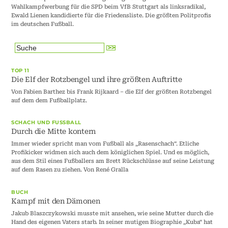
Wahlkampfwerbung für die SPD beim VfB Stuttgart als linksradikal,
Ewald Lienen kandidierte für die Friedensliste. Die größten Politprofis
im deutschen Fußball.
TOP 11
Die Elf der Rotzbengel und ihre größten Auftritte
Von Fabien Barthez bis Frank Rijkaard – die Elf der größten Rotzbengel
auf dem dem Fußballplatz.
SCHACH UND FUSSBALL
Durch die Mitte kontern
Immer wieder spricht man vom Fußball als „Rasenschach“. Etliche
Profikicker widmen sich auch dem königlichen Spiel. Und es möglich,
aus dem Stil eines Fußballers am Brett Rückschlüsse auf seine Leistung
auf dem Rasen zu ziehen. Von René Gralla
BUCH
Kampf mit den Dämonen
Jakub Blaszczykowski musste mit ansehen, wie seine Mutter durch die
Hand des eigenen Vaters starb. In seiner mutigen Biographie „Kuba“ hat