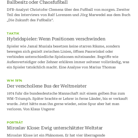
Ballbesitz oder Chaosfußball
DFB-Analyst Christofer Clemens über den Fußball von morgen. Zweiter
Teil des Interviews von Ralf Lorenzen und Jörg Marwedel aus dem Buch
„Die Zukunft des Fußballs“.
TAKTIK
Hybridspieler: Wenn Positionen verschwinden
Spieler wie Jamal Musiala besetzen keine starren Räume, sondern
bewegen sich gezielt zwischen Linien, öffnen Passwinkel oder
verbinden unterschiedliche Spielzonen miteinander. Begriffe wie
Außenverteidiger oder Zehner erklären immer seltener vollständig, was
ein Spieler tatsächlich macht. Eine Analyse von Marius Thomas
WM 1974
Der verschollene Bus der Weltmeister
1974 fuhr die bundesdeutsche Mannschaft mit einem gelben Bus zum
WM-Triumph. Später brachte er Lehrer in ferne Länder, bis er verkauft
wurde. Jetzt hätte man ihn gerne wieder, seine Spur aber hat man
verloren. Von Klaus Ungerer
PORTRÄT
Miroslav Klose: Ewig unterschätzter Weltstar
Miroslav Klose ist ein Phänomen. Er hat vier überragende