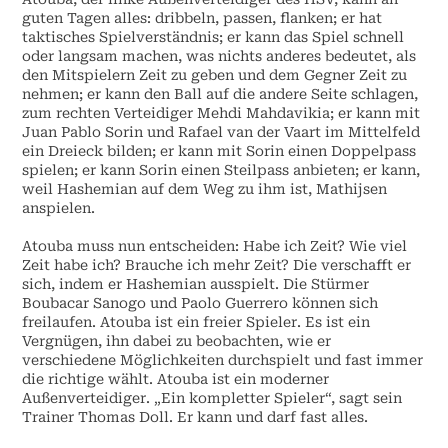
guten Tagen alles: dribbeln, passen, flanken; er hat
taktisches Spielverständnis; er kann das Spiel schnell
oder langsam machen, was nichts anderes bedeutet, als
den Mitspielern Zeit zu geben und dem Gegner Zeit zu
nehmen; er kann den Ball auf die andere Seite schlagen,
zum rechten Verteidiger Mehdi Mahdavikia; er kann mit
Juan Pablo Sorin und Rafael van der Vaart im Mittelfeld
ein Dreieck bilden; er kann mit Sorin einen Doppelpass
spielen; er kann Sorin einen Steilpass anbieten; er kann,
weil Hashemian auf dem Weg zu ihm ist, Mathijsen
anspielen.
Atouba muss nun entscheiden: Habe ich Zeit? Wie viel
Zeit habe ich? Brauche ich mehr Zeit? Die verschafft er
sich, indem er Hashemian ausspielt. Die Stürmer
Boubacar Sanogo und Paolo Guerrero können sich
freilaufen. Atouba ist ein freier Spieler. Es ist ein
Vergnügen, ihn dabei zu beobachten, wie er
verschiedene Möglichkeiten durchspielt und fast immer
die richtige wählt. Atouba ist ein moderner
Außenverteidiger. „Ein kompletter Spieler“, sagt sein
Trainer Thomas Doll. Er kann und darf fast alles.