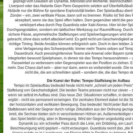
geprägt vom Glauben an Dynamik, Intensität und Momente. Mannschaften
Liverpool oder das Atalanta Gian Piero Gasperinis setzten auf Überfallfußball,
Abläufe nur die Bühne für spontane Explosivität bieten. Der Spielaufbau dient
Zünder – ein, zwei vertikale Pässe, dann soll es brennen. Risiko ist Teil des
akzeptiert, wenn sie das Spiel offen halten. Dem gegenüber steht die geo
verkörpert etwa durch Pep Guardiola oder Xabi Alonso. Hier ist der Sp
Durchgangsstation, sondern ein taktisches Werkzeug zur Raumöffnung. Durc
sichere Pässe, asymmetrische Staffelungen und Spielverlagerungen wird d
gebracht, ohne dass sofort attackiert wird. Es geht nicht um Geschwindigkeit 
richtige Timing. Beide Ansätze können erfolgreich sein. Doch in den letzten
eine Verlagerung des Schwerpunkts: Immer mehr Teams setzen auf Temp
Dauerdruck. Auch pressingintensive Teams wie Arsenal oder Bayern (unt
integrierten bewusst Spielphasen, in denen sie das Tempo herausnahmen – u
Passwinkel zu verbessern oder Gegenspieler aus der Position zu ziehen. E
mehr. Das Chaos darf sein – aber nur dann, wenn es vorbereitet wurde. Die neu
nicht die, die am schnellsten spielt – sondern die, die das Tempo s
Die Kunst der Ruhe: Tempo-Staffelung im Aufbau
Tempo im Spielaufbau bedeutet heute nicht mehr „schnell um jeden Preis“,
Staffelung von Geschwindigkeit. Die besten Teams pressen nicht nur clever – s
wenn sie selbst im Aufbau sind. Das neue Ziel: Situationen schaffen, in dene
ergibt – nicht sie permanent erzwingen. Ein zentrales Element dabei ist die S
der horizontalen und vertikalen Bewegung. Das bedeutet: Nicht jeder Ball mus
Stattdessen wird der Gegner durch ruhige Zirkulation aus der Ordnung gezoge
breit, die Sechser bieten sich in verschiedenen Höhen an, Außenverteidiger 
das Spiel bleibt ruhig, aber in Bewegung. Wird der Gegner ungeduldig und r
Dynamik zu: ein schneller Pass durch die Linie, ein Dribbling, ein Lauf i
Beschleunigung wird geplant – nicht erzwungen. Guardiola nennt das „die 