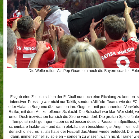
Die Welle reiten: Als Pep Guardiola noch die Bayern coachte Foto
Es gab eine Zeit, da schien der Fußball nur noch eine Richtung zu kennen: sc
intensiver. Pressing war nicht nur Taktik, sondern Attitüde. Teams wie der FC
oder Atalanta Bergamo überrannten ihre Gegner – mit permanentem Vorwärt
Risiko, mit dem Mut zur offenen Schlacht. Die Botschaft war klar: Wer steht, ver
unter. Doch inzwischen hat sich die Szene verändert. Die großen Spiele fühl
Tempo ist nicht geringer – aber es ist besser dosiert. Pausen im Spielfluss, 
scheinbare Inaktivität – und dann plötzlich: ein beschleunigter Angriff, ein tö
der sich öffnet. Es ist, als hätte der Fußball das Atmen wiederentdeckt. Die n
darin, immer schnell zu spielen – sondern zu wissen, wann nicht. Trainer w