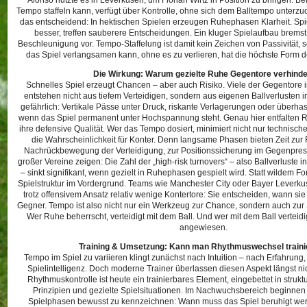
Alonso nutzte es in Leverkusen, um Florian Wirtz in Position zu bringen. B
Tempo staffeln kann, verfügt über Kontrolle, ohne sich dem Balltempo unterzu
das entscheidend: In hektischen Spielen erzeugen Ruhephasen Klarheit. S
besser, treffen sauberere Entscheidungen. Ein kluger Spielaufbau bremst n
Beschleunigung vor. Tempo-Staffelung ist damit kein Zeichen von Passivität, 
das Spiel verlangsamen kann, ohne es zu verlieren, hat die höchste Form der
Die Wirkung: Warum gezielte Ruhe Gegentore verhinde
Schnelles Spiel erzeugt Chancen – aber auch Risiko. Viele der Gegentore
entstehen nicht aus tiefem Verteidigen, sondern aus eigenen Ballverlusten 
gefährlich: Vertikale Pässe unter Druck, riskante Verlagerungen oder überha
wenn das Spiel permanent unter Hochspannung steht. Genau hier entfalten
ihre defensive Qualität. Wer das Tempo dosiert, minimiert nicht nur technisch
die Wahrscheinlichkeit für Konter. Denn langsame Phasen bieten Zeit zur 
Nachrückbewegung der Verteidigung, zur Positionssicherung im Gegenpres
großer Vereine zeigen: Die Zahl der „high-risk turnovers“ – also Ballverluste
– sinkt signifikant, wenn gezielt in Ruhephasen gespielt wird. Statt wildem Fo
Spielstruktur im Vordergrund. Teams wie Manchester City oder Bayer Leverk
trotz offensivem Ansatz relativ wenige Kontertore: Sie entscheiden, wann sie 
Gegner. Tempo ist also nicht nur ein Werkzeug zur Chance, sondern auch zu
Wer Ruhe beherrscht, verteidigt mit dem Ball. Und wer mit dem Ball verteidigt,
angewiesen.
Training & Umsetzung: Kann man Rhythmuswechsel traini
Tempo im Spiel zu variieren klingt zunächst nach Intuition – nach Erfahrung,
Spielintelligenz. Doch moderne Trainer überlassen diesen Aspekt längst ni
Rhythmuskontrolle ist heute ein trainierbares Element, eingebettet in struktu
Prinzipien und gezielte Spielsituationen. Im Nachwuchsbereich beginne
Spielphasen bewusst zu kennzeichnen: Wann muss das Spiel beruhigt wer