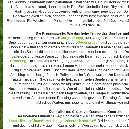
Xabi Alonso inszenieren den Spielaufbau inzwischen wie ein Musikstück mit k
fließend, mal stockend, dann explosiv. Das Ziel: Kontrolle durch Rhythmus. 
High-Pressing-Hype geprägt wurde, entsteht nun eine neue Idee von Dom
Geschwindigkeit an sich, sondern über das bewusste Wechselspiel von 
Beruhigung. Ein Wechsel der Perspektive – und vielleicht der Schlüssel zur n
im Spiel mit dem Ball.
Die Pressingwelle: Wie das hohe Tempo das Spiel veränd
Mit dem Aufstieg von Trainern wie
Jürgen Klopp,
Ralf Rangnick oder Julian 
Spiel gegen den Ball zur dominanten Idee. „
Gegenpressing
ist der beste Sp
Klopp einst – und sprach damit nicht nur für sich, sondern für eine ganze Gen
die das Spiel nicht mehr kontrollieren wollten – sondern es überrollen. D
Balleroberung, kurze Wege zum Tor, maximale Beschleunigung nach Ball
Eröffnung
– nicht nur als Verteidigungsmaßnahme. Je höher, je schneller, d
Spielaufbau passte sich an: keine langen Ruhephasen mehr, sondern vertika
Zug zum vorderen Drittel. Doch mit dem Tempo kam auch der Kontrollverlu
Anschlag spielt, lebt gefährlich: Ballverluste im Aufbau wurden zur Konterfal
häuften sich, der Rhythmus wurde hektisch. In vielen Spielen prallten zwe
aufeinander – mit viel Chaos, wenig Struktur und einem hohen physische
Hochtempo wurde zum Selbstzweck. Wer nicht mitging, wirkte altmodisch. D
die Erzählung: Teams suchten nach Möglichkeiten, das Tempo zu kontrollie
zu verlieren. Aus dem reinen Pressing wurde ein gezieltes Pressing. Aus ko
taktisches Warten. Ein neuer Umgang mit Rhythmus war gef
Kontrolliertes Chaos vs. Geordnete Kontrolle
Der moderne Fußball bewegt sich heute zwischen zwei gegensätzlichen
„kontrollierten Chaos“ und der „geordneten Kontrolle“.
Beide haben ihren R
– und doch steht die Frage im Raum, welcher Weg zukunftsfähiger ist. Das ko