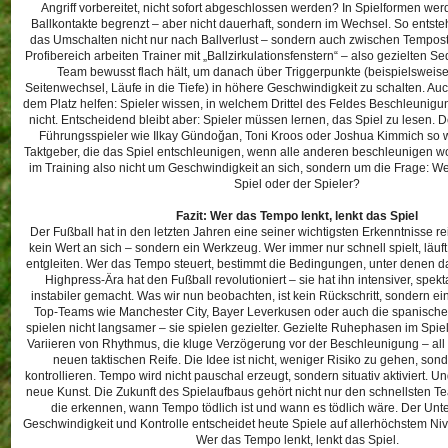
Angriff vorbereitet, nicht sofort abgeschlossen werden? In Spielformen wer
Ballkontakte begrenzt – aber nicht dauerhaft, sondern im Wechsel. So entste
das Umschalten nicht nur nach Ballverlust – sondern auch zwischen Tempostu
Profibereich arbeiten Trainer mit „Ballzirkulationsfenstern“ – also gezielten 
Team bewusst flach hält, um danach über Triggerpunkte (beispielsweis
Seitenwechsel, Läufe in die Tiefe) in höhere Geschwindigkeit zu schalten. A
dem Platz helfen: Spieler wissen, in welchem Drittel des Feldes Beschleunigun
nicht. Entscheidend bleibt aber: Spieler müssen lernen, das Spiel zu lesen. 
Führungsspieler wie Ilkay Gündoğan, Toni Kroos oder Joshua Kimmich so wi
Taktgeber, die das Spiel entschleunigen, wenn alle anderen beschleunigen w
im Training also nicht um Geschwindigkeit an sich, sondern um die Frage: Wer 
Spiel oder der Spieler?
Fazit: Wer das Tempo lenkt, lenkt das Spiel
Der Fußball hat in den letzten Jahren eine seiner wichtigsten Erkenntnisse re
kein Wert an sich – sondern ein Werkzeug. Wer immer nur schnell spielt, läuft 
entgleiten. Wer das Tempo steuert, bestimmt die Bedingungen, unter denen das
Highpress-Ära hat den Fußball revolutioniert – sie hat ihn intensiver, spek
instabiler gemacht. Was wir nun beobachten, ist kein Rückschritt, sondern e
Top-Teams wie Manchester City, Bayer Leverkusen oder auch die spanisch
spielen nicht langsamer – sie spielen gezielter. Gezielte Ruhephasen im Spi
Variieren von Rhythmus, die kluge Verzögerung vor der Beschleunigung – all 
neuen taktischen Reife. Die Idee ist nicht, weniger Risiko zu gehen, son
kontrollieren. Tempo wird nicht pauschal erzeugt, sondern situativ aktiviert. Un
neue Kunst. Die Zukunft des Spielaufbaus gehört nicht nur den schnellsten 
die erkennen, wann Tempo tödlich ist und wann es tödlich wäre. Der Unt
Geschwindigkeit und Kontrolle entscheidet heute Spiele auf allerhöchstem Nivea
Wer das Tempo lenkt, lenkt das Spiel.