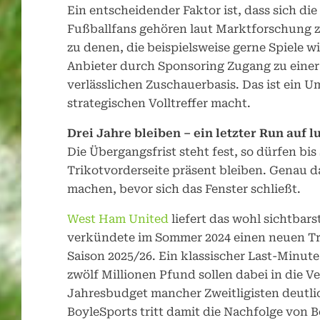
Ein entscheidender Faktor ist, dass sich d
Fußballfans gehören laut Marktforschung 
zu denen, die beispielsweise gerne Spiele w
Anbieter durch Sponsoring Zugang zu einer
verlässlichen Zuschauerbasis. Das ist ein 
strategischen Volltreffer macht.
Drei Jahre bleiben – ein letzter Run auf l
Die Übergangsfrist steht fest, so dürfen bi
Trikotvorderseite präsent bleiben. Genau d
machen, bevor sich das Fenster schließt.
West Ham United
liefert das wohl sichtbars
verkündete im Sommer 2024 einen neuen Tri
Saison 2025/26. Ein klassischer Last-Minut
zwölf Millionen Pfund sollen dabei in die Ve
Jahresbudget mancher Zweitligisten deutli
BoyleSports tritt damit die Nachfolge von B