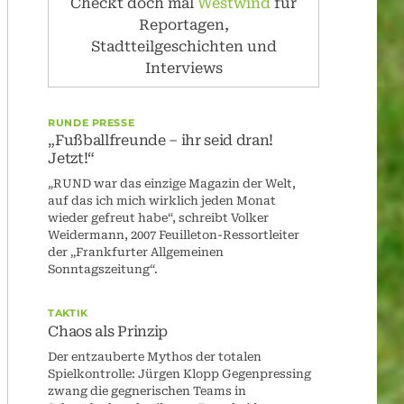
Checkt doch mal
Westwind
für
Reportagen,
Stadtteilgeschichten und
Interviews
RUNDE PRESSE
„Fußballfreunde – ihr seid dran!
Jetzt!“
„RUND war das einzige Magazin der Welt,
auf das ich mich wirklich jeden Monat
wieder gefreut habe“, schreibt Volker
Weidermann, 2007 Feuilleton-Ressortleiter
der „Frankfurter Allgemeinen
Sonntagszeitung“.
TAKTIK
Chaos als Prinzip
Der entzauberte Mythos der totalen
Spielkontrolle: Jürgen Klopp Gegenpressing
zwang die gegnerischen Teams in