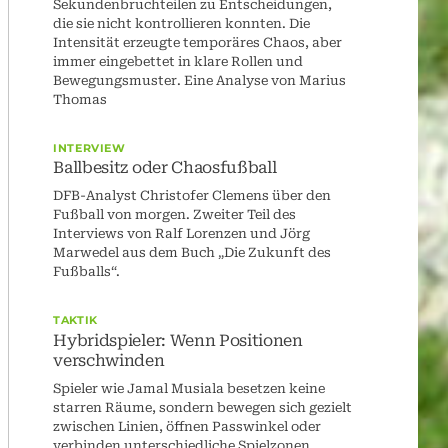
Sekundenbruchteilen zu Entscheidungen,
die sie nicht kontrollieren konnten. Die
Intensität erzeugte temporäres Chaos, aber
immer eingebettet in klare Rollen und
Bewegungsmuster. Eine Analyse von Marius
Thomas
INTERVIEW
Ballbesitz oder Chaosfußball
DFB-Analyst Christofer Clemens über den
Fußball von morgen. Zweiter Teil des
Interviews von Ralf Lorenzen und Jörg
Marwedel aus dem Buch „Die Zukunft des
Fußballs“.
TAKTIK
Hybridspieler: Wenn Positionen
verschwinden
Spieler wie Jamal Musiala besetzen keine
starren Räume, sondern bewegen sich gezielt
zwischen Linien, öffnen Passwinkel oder
verbinden unterschiedliche Spielzonen