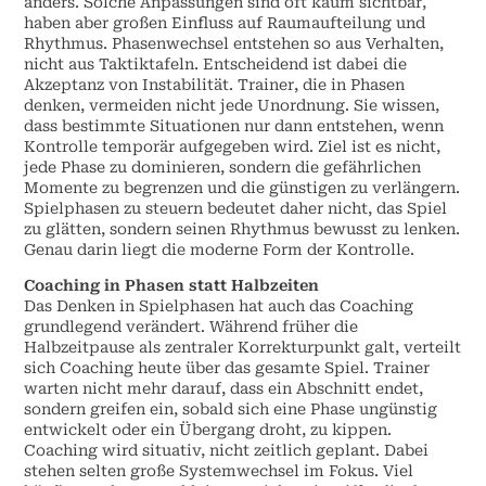
anders. Solche Anpassungen sind oft kaum sichtbar,
haben aber großen Einfluss auf Raumaufteilung und
Rhythmus. Phasenwechsel entstehen so aus Verhalten,
nicht aus Taktiktafeln. Entscheidend ist dabei die
Akzeptanz von Instabilität. Trainer, die in Phasen
denken, vermeiden nicht jede Unordnung. Sie wissen,
dass bestimmte Situationen nur dann entstehen, wenn
Kontrolle temporär aufgegeben wird. Ziel ist es nicht,
jede Phase zu dominieren, sondern die gefährlichen
Momente zu begrenzen und die günstigen zu verlängern.
Spielphasen zu steuern bedeutet daher nicht, das Spiel
zu glätten, sondern seinen Rhythmus bewusst zu lenken.
Genau darin liegt die moderne Form der Kontrolle.
Coaching in Phasen statt Halbzeiten
Das Denken in Spielphasen hat auch das Coaching
grundlegend verändert. Während früher die
Halbzeitpause als zentraler Korrekturpunkt galt, verteilt
sich Coaching heute über das gesamte Spiel. Trainer
warten nicht mehr darauf, dass ein Abschnitt endet,
sondern greifen ein, sobald sich eine Phase ungünstig
entwickelt oder ein Übergang droht, zu kippen.
Coaching wird situativ, nicht zeitlich geplant. Dabei
stehen selten große Systemwechsel im Fokus. Viel