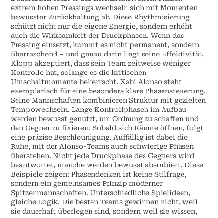
extrem hohen Pressings wechseln sich mit Momenten
bewusster Zurückhaltung ab. Diese Rhythmisierung
schützt nicht nur die eigene Energie, sondern erhöht
auch die Wirksamkeit der Druckphasen. Wenn das
Pressing einsetzt, kommt es nicht permanent, sondern
überraschend – und genau darin liegt seine Effektivität.
Klopp akzeptiert, dass sein Team zeitweise weniger
Kontrolle hat, solange es die kritischen
Umschaltmomente beherrscht. Xabi Alonso steht
exemplarisch für eine besonders klare Phasensteuerung.
Seine Mannschaften kombinieren Struktur mit gezielten
Tempowechseln. Lange Kontrollphasen im Aufbau
werden bewusst genutzt, um Ordnung zu schaffen und
den Gegner zu fixieren. Sobald sich Räume öffnen, folgt
eine präzise Beschleunigung. Auffällig ist dabei die
Ruhe, mit der Alonso-Teams auch schwierige Phasen
überstehen. Nicht jede Druckphase des Gegners wird
beantwortet, manche werden bewusst absorbiert. Diese
Beispiele zeigen: Phasendenken ist keine Stilfrage,
sondern ein gemeinsames Prinzip moderner
Spitzenmannschaften. Unterschiedliche Spielideen,
gleiche Logik. Die besten Teams gewinnen nicht, weil
sie dauerhaft überlegen sind, sondern weil sie wissen,