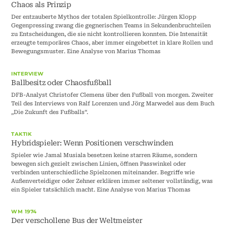
Chaos als Prinzip
Der entzauberte Mythos der totalen Spielkontrolle: Jürgen Klopp
Gegenpressing zwang die gegnerischen Teams in Sekundenbruchteilen
zu Entscheidungen, die sie nicht kontrollieren konnten. Die Intensität
erzeugte temporäres Chaos, aber immer eingebettet in klare Rollen und
Bewegungsmuster. Eine Analyse von Marius Thomas
INTERVIEW
Ballbesitz oder Chaosfußball
DFB-Analyst Christofer Clemens über den Fußball von morgen. Zweiter
Teil des Interviews von Ralf Lorenzen und Jörg Marwedel aus dem Buch
„Die Zukunft des Fußballs“.
TAKTIK
Hybridspieler: Wenn Positionen verschwinden
Spieler wie Jamal Musiala besetzen keine starren Räume, sondern
bewegen sich gezielt zwischen Linien, öffnen Passwinkel oder
verbinden unterschiedliche Spielzonen miteinander. Begriffe wie
Außenverteidiger oder Zehner erklären immer seltener vollständig, was
ein Spieler tatsächlich macht. Eine Analyse von Marius Thomas
WM 1974
Der verschollene Bus der Weltmeister