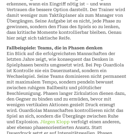
erkennen, wann ein Eingriff nötig ist – und wann
Vertrauen die bessere Option darstellt. Der Trainer wird
damit weniger zum Taktikplaner als zum Manager von
Übergängen. Seine Aufgabe ist es nicht, jede Phase zu
gewinnen, sondern den Fluss des Spiels so zu lenken,
dass kritische Momente kontrollierbar bleiben. Genau
hier zeigt sich taktische Reife.
Fallbeispiele: Teams, die in Phasen denken
Ein Blick auf die erfolgreichsten Mannschaften der
letzten Jahre zeigt, wie konsequent das Denken in
Spielphasen bereits umgesetzt wird. Bei Pep Guardiola
ist Kontrolle nie ein Dauerzustand, sondern ein
Wechselspiel. Seine Teams dominieren nicht permanent
mit maximalem Tempo, sondern pendeln bewusst
zwischen ruhigem Ballbesitz und plötzlicher
Beschleunigung. Phasen langer Zirkulation dienen dazu,
den Gegner zu binden und zu ermüden, bevor mit
wenigen vertikalen Aktionen gezielt Druck erzeugt
wird. Guardiolas Mannschaften kontrollieren nicht das
Spiel an sich, sondern die Übergänge zwischen Ruhe
und Explosion.
Jürgen Klopp
verfolgt einen anderen,
aber ebenso phasenorientierten Ansatz. Statt
Dauerdruck setzt er auf Intensitätswellen. Phasen