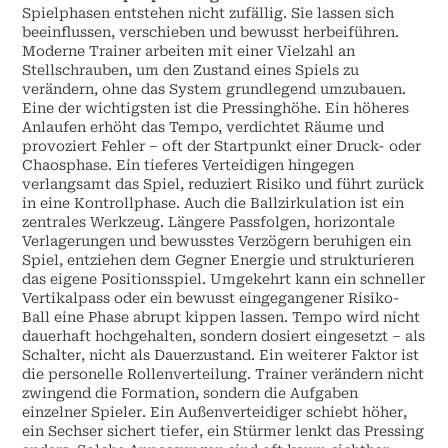
Spielphasen entstehen nicht zufällig. Sie lassen sich
beeinflussen, verschieben und bewusst herbeiführen.
Moderne Trainer arbeiten mit einer Vielzahl an
Stellschrauben, um den Zustand eines Spiels zu
verändern, ohne das System grundlegend umzubauen.
Eine der wichtigsten ist die Pressinghöhe. Ein höheres
Anlaufen erhöht das Tempo, verdichtet Räume und
provoziert Fehler – oft der Startpunkt einer Druck- oder
Chaosphase. Ein tieferes Verteidigen hingegen
verlangsamt das Spiel, reduziert Risiko und führt zurück
in eine Kontrollphase. Auch die Ballzirkulation ist ein
zentrales Werkzeug. Längere Passfolgen, horizontale
Verlagerungen und bewusstes Verzögern beruhigen ein
Spiel, entziehen dem Gegner Energie und strukturieren
das eigene Positionsspiel. Umgekehrt kann ein schneller
Vertikalpass oder ein bewusst eingegangener Risiko-
Ball eine Phase abrupt kippen lassen. Tempo wird nicht
dauerhaft hochgehalten, sondern dosiert eingesetzt – als
Schalter, nicht als Dauerzustand. Ein weiterer Faktor ist
die personelle Rollenverteilung. Trainer verändern nicht
zwingend die Formation, sondern die Aufgaben
einzelner Spieler. Ein Außenverteidiger schiebt höher,
ein Sechser sichert tiefer, ein Stürmer lenkt das Pressing