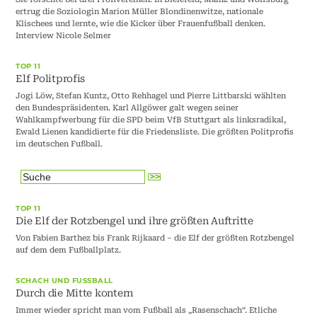
ertrug die Soziologin Marion Müller Blondinenwitze, nationale
Klischees und lernte, wie die Kicker über Frauenfußball denken.
Interview Nicole Selmer
TOP 11
Elf Politprofis
Jogi Löw, Stefan Kuntz, Otto Rehhagel und Pierre Littbarski wählten
den Bundespräsidenten. Karl Allgöwer galt wegen seiner
Wahlkampfwerbung für die SPD beim VfB Stuttgart als linksradikal,
Ewald Lienen kandidierte für die Friedensliste. Die größten Politprofis
im deutschen Fußball.
TOP 11
Die Elf der Rotzbengel und ihre größten Auftritte
Von Fabien Barthez bis Frank Rijkaard – die Elf der größten Rotzbengel
auf dem dem Fußballplatz.
SCHACH UND FUSSBALL
Durch die Mitte kontern
Immer wieder spricht man vom Fußball als „Rasenschach“. Etliche