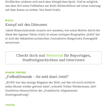
Profikicker widmen sich auch dem königlichen Spiel. Und es möglich,
aus dem Stil eines Fußballers am Brett Rückschlüsse auf seine Leistung
auf dem Rasen zu ziehen. Von René Gralla
BUCH
Kampf mit den Dämonen
Jakub Blaszczykowski musste mit ansehen, wie seine Mutter durch die
Hand des eigenen Vaters starb. In seiner mutigen Biographie „Kuba“ hat
er sich der bekannten polnischen Journalistin Malgorzata Domagalik
anvertraut.
Checkt doch mal
Westwind
für Reportagen,
Stadtteilgeschichten und Interviews
RUNDE PRESSE
„Fußballfreunde – ihr seid dran! Jetzt!“
„RUND war das einzige Magazin der Welt, auf das ich mich wirklich
jeden Monat wieder gefreut habe“, schreibt Volker Weidermann, 2007
Feuilleton-Ressortleiter der „Frankfurter Allgemeinen
Sonntagszeitung“.
TAKTIK