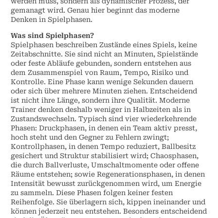
werden muss, sondern als dynamischer Prozess, der
gemanagt wird. Genau hier beginnt das moderne
Denken in Spielphasen.
Was sind Spielphasen?
Spielphasen beschreiben Zustände eines Spiels, keine
Zeitabschnitte. Sie sind nicht an Minuten, Spielstände
oder feste Abläufe gebunden, sondern entstehen aus
dem Zusammenspiel von Raum, Tempo, Risiko und
Kontrolle. Eine Phase kann wenige Sekunden dauern
oder sich über mehrere Minuten ziehen. Entscheidend
ist nicht ihre Länge, sondern ihre Qualität. Moderne
Trainer denken deshalb weniger in Halbzeiten als in
Zustandswechseln. Typisch sind vier wiederkehrende
Phasen: Druckphasen, in denen ein Team aktiv presst,
hoch steht und den Gegner zu Fehlern zwingt;
Kontrollphasen, in denen Tempo reduziert, Ballbesitz
gesichert und Struktur stabilisiert wird; Chaosphasen,
die durch Ballverluste, Umschaltmomente oder offene
Räume entstehen; sowie Regenerationsphasen, in denen
Intensität bewusst zurückgenommen wird, um Energie
zu sammeln. Diese Phasen folgen keiner festen
Reihenfolge. Sie überlagern sich, kippen ineinander und
können jederzeit neu entstehen. Besonders entscheidend