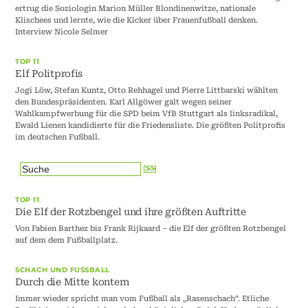
ertrug die Soziologin Marion Müller Blondinenwitze, nationale
Klischees und lernte, wie die Kicker über Frauenfußball denken.
Interview Nicole Selmer
TOP 11
Elf Politprofis
Jogi Löw, Stefan Kuntz, Otto Rehhagel und Pierre Littbarski wählten
den Bundespräsidenten. Karl Allgöwer galt wegen seiner
Wahlkampfwerbung für die SPD beim VfB Stuttgart als linksradikal,
Ewald Lienen kandidierte für die Friedensliste. Die größten Politprofis
im deutschen Fußball.
TOP 11
Die Elf der Rotzbengel und ihre größten Auftritte
Von Fabien Barthez bis Frank Rijkaard – die Elf der größten Rotzbengel
auf dem dem Fußballplatz.
SCHACH UND FUSSBALL
Durch die Mitte kontern
Immer wieder spricht man vom Fußball als „Rasenschach“. Etliche