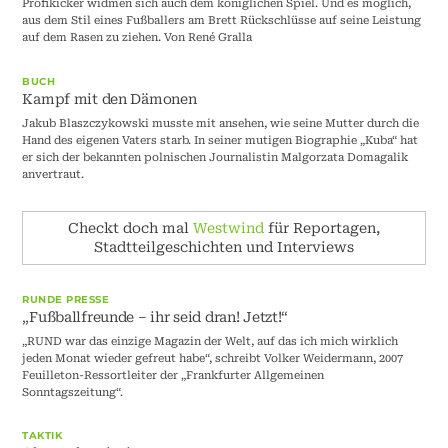
Profikicker widmen sich auch dem königlichen Spiel. Und es möglich,
aus dem Stil eines Fußballers am Brett Rückschlüsse auf seine Leistung
auf dem Rasen zu ziehen. Von René Gralla
BUCH
Kampf mit den Dämonen
Jakub Blaszczykowski musste mit ansehen, wie seine Mutter durch die
Hand des eigenen Vaters starb. In seiner mutigen Biographie „Kuba“ hat
er sich der bekannten polnischen Journalistin Malgorzata Domagalik
anvertraut.
Checkt doch mal
Westwind
für Reportagen,
Stadtteilgeschichten und Interviews
RUNDE PRESSE
„Fußballfreunde – ihr seid dran! Jetzt!“
„RUND war das einzige Magazin der Welt, auf das ich mich wirklich
jeden Monat wieder gefreut habe“, schreibt Volker Weidermann, 2007
Feuilleton-Ressortleiter der „Frankfurter Allgemeinen
Sonntagszeitung“.
TAKTIK