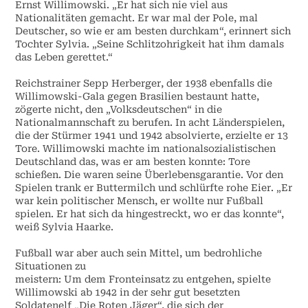
Ernst Willimowski. „Er hat sich nie viel aus
Nationalitäten gemacht. Er war mal der Pole, mal
Deutscher, so wie er am besten durchkam“, erinnert sich
Tochter Sylvia. „Seine Schlitzohrigkeit hat ihm damals
das Leben gerettet.“
Reichstrainer Sepp Herberger, der 1938 ebenfalls die
Willimowski-Gala gegen Brasilien bestaunt hatte,
zögerte nicht, den „Volksdeutschen“ in die
Nationalmannschaft zu berufen. In acht Länderspielen,
die der Stürmer 1941 und 1942 absolvierte, erzielte er 13
Tore. Willimowski machte im nationalsozialistischen
Deutschland das, was er am besten konnte: Tore
schießen. Die waren seine Überlebensgarantie. Vor den
Spielen trank er Buttermilch und schlürfte rohe Eier. „Er
war kein politischer Mensch, er wollte nur Fußball
spielen. Er hat sich da hingestreckt, wo er das konnte“,
weiß Sylvia Haarke.
Fußball war aber auch sein Mittel, um bedrohliche
Situationen zu
meistern: Um dem Fronteinsatz zu entgehen, spielte
Willimowski ab 1942 in der sehr gut besetzten
Soldatenelf „Die Roten Jäger“, die sich der