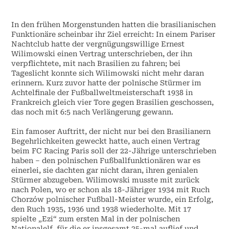
In den frühen Morgenstunden hatten die brasilianischen
Funktionäre scheinbar ihr Ziel erreicht: In einem Pariser
Nachtclub hatte der vergnügungswillige Ernest
Wilimowski einen Vertrag unterschrieben, der ihn
verpflichtete, mit nach Brasilien zu fahren; bei
Tageslicht konnte sich Wilimowski nicht mehr daran
erinnern. Kurz zuvor hatte der polnische Stürmer im
Achtelfinale der Fußballweltmeisterschaft 1938 in
Frankreich gleich vier Tore gegen Brasilien geschossen,
das noch mit 6:5 nach Verlängerung gewann.
Ein famoser Auftritt, der nicht nur bei den Brasilianern
Begehrlichkeiten geweckt hatte, auch einen Vertrag
beim FC Racing Paris soll der 22-Jährige unterschrieben
haben – den polnischen Fußballfunktionären war es
einerlei, sie dachten gar nicht daran, ihren genialen
Stürmer abzugeben. Wilimowski musste mit zurück
nach Polen, wo er schon als 18-Jähriger 1934 mit Ruch
Chorzów polnischer Fußball-Meister wurde, ein Erfolg,
den Ruch 1935, 1936 und 1938 wiederholte. Mit 17
spielte „Ezi“ zum ersten Mal in der polnischen
Nationalelf, für die er insgesamt 25-mal auflief und