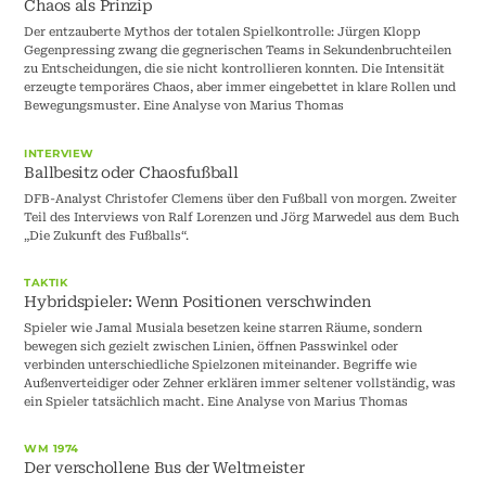
Chaos als Prinzip
Der entzauberte Mythos der totalen Spielkontrolle: Jürgen Klopp
Gegenpressing zwang die gegnerischen Teams in Sekundenbruchteilen
zu Entscheidungen, die sie nicht kontrollieren konnten. Die Intensität
erzeugte temporäres Chaos, aber immer eingebettet in klare Rollen und
Bewegungsmuster. Eine Analyse von Marius Thomas
INTERVIEW
Ballbesitz oder Chaosfußball
DFB-Analyst Christofer Clemens über den Fußball von morgen. Zweiter
Teil des Interviews von Ralf Lorenzen und Jörg Marwedel aus dem Buch
„Die Zukunft des Fußballs“.
TAKTIK
Hybridspieler: Wenn Positionen verschwinden
Spieler wie Jamal Musiala besetzen keine starren Räume, sondern
bewegen sich gezielt zwischen Linien, öffnen Passwinkel oder
verbinden unterschiedliche Spielzonen miteinander. Begriffe wie
Außenverteidiger oder Zehner erklären immer seltener vollständig, was
ein Spieler tatsächlich macht. Eine Analyse von Marius Thomas
WM 1974
Der verschollene Bus der Weltmeister