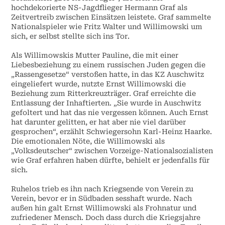
hochdekorierte NS-Jagdflieger Hermann Graf als
Zeitvertreib zwischen Einsätzen leistete. Graf sammelte
Nationalspieler wie Fritz Walter und Willimowski um
sich, er selbst stellte sich ins Tor.
Als Willimowskis Mutter Pauline, die mit einer
Liebesbeziehung zu einem russischen Juden gegen die
„Rassengesetze“ verstoßen hatte, in das KZ Auschwitz
eingeliefert wurde, nutzte Ernst Willimowski die
Beziehung zum Ritterkreuzträger. Graf erreichte die
Entlassung der Inhaftierten. „Sie wurde in Auschwitz
gefoltert und hat das nie vergessen können. Auch Ernst
hat darunter gelitten, er hat aber nie viel darüber
gesprochen“, erzählt Schwiegersohn Karl-Heinz Haarke.
Die emotionalen Nöte, die Willimowski als
„Volksdeutscher“ zwischen Vorzeige-Nationalsozialisten
wie Graf erfahren haben dürfte, behielt er jedenfalls für
sich.
Ruhelos trieb es ihn nach Kriegsende von Verein zu
Verein, bevor er in Südbaden sesshaft wurde. Nach
außen hin galt Ernst Willimowski als Frohnatur und
zufriedener Mensch. Doch dass durch die Kriegsjahre