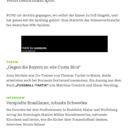
Wenn Deutschland spült
RUND ist dorthin gegangen, wo selbst der Kaiser zu Fuß hingeht, und
hat genau auf die Spülung gehört. Eine Statistik des Wasserverbrauchs
bei deutschen WM-Spielen.
TAKTIK
„Gegen die Bayern so wie Costa Rica“
Arno Michels war Co-Trainer von Thomas Tuchel in Mainz. Beide
arbeiteten auch bei Borussia Dortmund zusammen. Ein Auszug aus dem
Buch
von Matthias Greulich und Elmar Neveling.
„FUSSBALL-TAKTIK“
INTERVIEW
Verspielte Brasilianer, robuste Schweden
Sie forschte bei drei Profivereinen: In Bielefeld, Mainz und Wolfsburg
ertrug die Soziologin Marion Müller Blondinenwitze, nationale
Klischees und lernte, wie die Kicker über Frauenfußball denken.
Interview Nicole Selmer