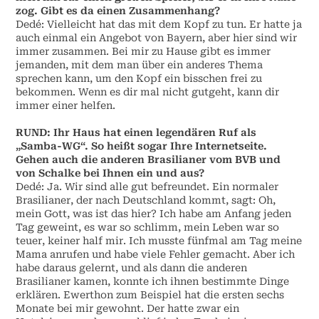
zog. Gibt es da einen Zusammenhang?
Dedé: Vielleicht hat das mit dem Kopf zu tun. Er hatte ja
auch einmal ein Angebot von Bayern, aber hier sind wir
immer zusammen. Bei mir zu Hause gibt es immer
jemanden, mit dem man über ein anderes Thema
sprechen kann, um den Kopf ein bisschen frei zu
bekommen. Wenn es dir mal nicht gutgeht, kann dir
immer einer helfen.
RUND:
Ihr Haus hat einen legendären Ruf als
„Samba-WG“. So heißt sogar Ihre Internetseite.
Gehen auch die anderen Brasilianer vom BVB und
von Schalke bei Ihnen ein und aus?
Dedé: Ja. Wir sind alle gut befreundet. Ein normaler
Brasilianer, der nach Deutschland kommt, sagt: Oh,
mein Gott, was ist das hier? Ich habe am Anfang jeden
Tag geweint, es war so schlimm, mein Leben war so
teuer, keiner half mir. Ich musste fünfmal am Tag meine
Mama anrufen und habe viele Fehler gemacht. Aber ich
habe daraus gelernt, und als dann die anderen
Brasilianer kamen, konnte ich ihnen bestimmte Dinge
erklären. Ewerthon zum Beispiel hat die ersten sechs
Monate bei mir gewohnt. Der hatte zwar ein