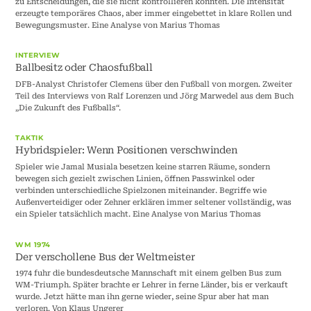
zu Entscheidungen, die sie nicht kontrollieren konnten. Die Intensität
erzeugte temporäres Chaos, aber immer eingebettet in klare Rollen und
Bewegungsmuster. Eine Analyse von Marius Thomas
INTERVIEW
Ballbesitz oder Chaosfußball
DFB-Analyst Christofer Clemens über den Fußball von morgen. Zweiter
Teil des Interviews von Ralf Lorenzen und Jörg Marwedel aus dem Buch
„Die Zukunft des Fußballs“.
TAKTIK
Hybridspieler: Wenn Positionen verschwinden
Spieler wie Jamal Musiala besetzen keine starren Räume, sondern
bewegen sich gezielt zwischen Linien, öffnen Passwinkel oder
verbinden unterschiedliche Spielzonen miteinander. Begriffe wie
Außenverteidiger oder Zehner erklären immer seltener vollständig, was
ein Spieler tatsächlich macht. Eine Analyse von Marius Thomas
WM 1974
Der verschollene Bus der Weltmeister
1974 fuhr die bundesdeutsche Mannschaft mit einem gelben Bus zum
WM-Triumph. Später brachte er Lehrer in ferne Länder, bis er verkauft
wurde. Jetzt hätte man ihn gerne wieder, seine Spur aber hat man
verloren. Von Klaus Ungerer