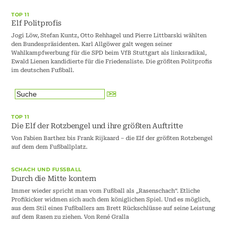
TOP 11
Elf Politprofis
Jogi Löw, Stefan Kuntz, Otto Rehhagel und Pierre Littbarski wählten
den Bundespräsidenten. Karl Allgöwer galt wegen seiner
Wahlkampfwerbung für die SPD beim VfB Stuttgart als linksradikal,
Ewald Lienen kandidierte für die Friedensliste. Die größten Politprofis
im deutschen Fußball.
TOP 11
Die Elf der Rotzbengel und ihre größten Auftritte
Von Fabien Barthez bis Frank Rijkaard – die Elf der größten Rotzbengel
auf dem dem Fußballplatz.
SCHACH UND FUSSBALL
Durch die Mitte kontern
Immer wieder spricht man vom Fußball als „Rasenschach“. Etliche
Profikicker widmen sich auch dem königlichen Spiel. Und es möglich,
aus dem Stil eines Fußballers am Brett Rückschlüsse auf seine Leistung
auf dem Rasen zu ziehen. Von René Gralla