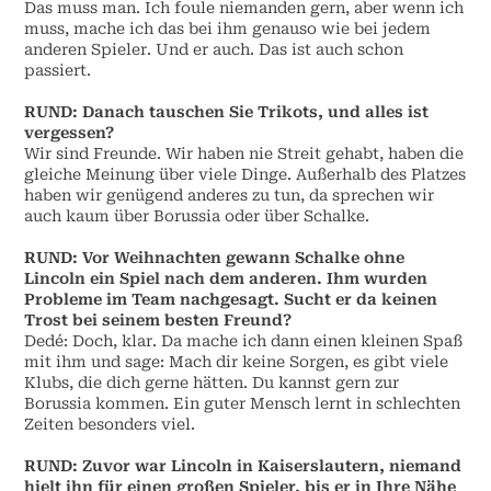
Das muss man. Ich foule niemanden gern, aber wenn ich
muss, mache ich das bei ihm genauso wie bei jedem
anderen Spieler. Und er auch. Das ist auch schon
passiert.
RUND:
Danach tauschen Sie Trikots, und alles ist
vergessen?
Wir sind Freunde. Wir haben nie Streit gehabt, haben die
gleiche Meinung über viele Dinge. Außerhalb des Platzes
haben wir genügend anderes zu tun, da sprechen wir
auch kaum über Borussia oder über Schalke.
RUND:
Vor Weihnachten gewann Schalke ohne
Lincoln ein Spiel nach dem anderen. Ihm wurden
Probleme im Team nachgesagt. Sucht er da keinen
Trost bei seinem besten Freund?
Dedé: Doch, klar. Da mache ich dann einen kleinen Spaß
mit ihm und sage: Mach dir keine Sorgen, es gibt viele
Klubs, die dich gerne hätten. Du kannst gern zur
Borussia kommen. Ein guter Mensch lernt in schlechten
Zeiten besonders viel.
RUND:
Zuvor war Lincoln in Kaiserslautern, niemand
hielt ihn für einen großen Spieler, bis er in Ihre Nähe