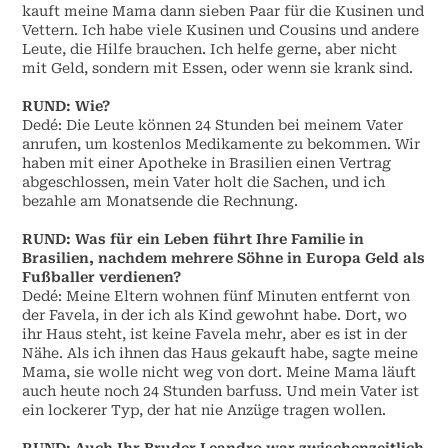
kauft meine Mama dann sieben Paar für die Kusinen und
Vettern. Ich habe viele Kusinen und Cousins und andere
Leute, die Hilfe brauchen. Ich helfe gerne, aber nicht
mit Geld, sondern mit Essen, oder wenn sie krank sind.
RUND:
Wie?
Dedé: Die Leute können 24 Stunden bei meinem Vater
anrufen, um kostenlos Medikamente zu bekommen. Wir
haben mit einer Apotheke in Brasilien einen Vertrag
abgeschlossen, mein Vater holt die Sachen, und ich
bezahle am Monatsende die Rechnung.
RUND:
Was für ein Leben führt Ihre Familie in
Brasilien, nachdem mehrere Söhne in Europa Geld als
Fußballer verdienen?
Dedé: Meine Eltern wohnen fünf Minuten entfernt von
der Favela, in der ich als Kind gewohnt habe. Dort, wo
ihr Haus steht, ist keine Favela mehr, aber es ist in der
Nähe. Als ich ihnen das Haus gekauft habe, sagte meine
Mama, sie wolle nicht weg von dort. Meine Mama läuft
auch heute noch 24 Stunden barfuss. Und mein Vater ist
ein lockerer Typ, der hat nie Anzüge tragen wollen.
RUND:
Auch Ihr Bruder Leandro war zwischenzeitlich