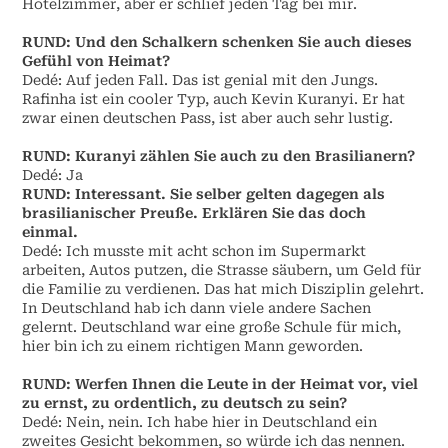
Hotelzimmer, aber er schlief jeden Tag bei mir.
RUND:
Und den Schalkern schenken Sie auch dieses
Gefühl von Heimat?
Dedé: Auf jeden Fall. Das ist genial mit den Jungs.
Rafinha ist ein cooler Typ, auch Kevin Kuranyi. Er hat
zwar einen deutschen Pass, ist aber auch sehr lustig.
RUND:
Kuranyi zählen Sie auch zu den Brasilianern?
Dedé: Ja
RUND:
Interessant. Sie selber gelten dagegen als
brasilianischer Preuße. Erklären Sie das doch
einmal.
Dedé: Ich musste mit acht schon im Supermarkt
arbeiten, Autos putzen, die Strasse säubern, um Geld für
die Familie zu verdienen. Das hat mich Disziplin gelehrt.
In Deutschland hab ich dann viele andere Sachen
gelernt. Deutschland war eine große Schule für mich,
hier bin ich zu einem richtigen Mann geworden.
RUND:
Werfen Ihnen die Leute in der Heimat vor, viel
zu ernst, zu ordentlich, zu deutsch zu sein?
Dedé: Nein, nein. Ich habe hier in Deutschland ein
zweites Gesicht bekommen, so würde ich das nennen.