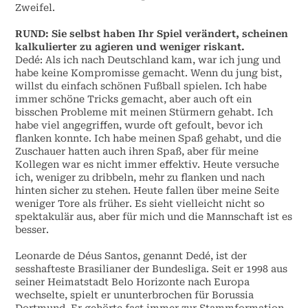
Zweifel.
RUND: Sie selbst haben Ihr Spiel verändert, scheinen
kalkulierter zu agieren und weniger riskant.
Dedé: Als ich nach Deutschland kam, war ich jung und
habe keine Kompromisse gemacht. Wenn du jung bist,
willst du einfach schönen Fußball spielen. Ich habe
immer schöne Tricks gemacht, aber auch oft ein
bisschen Probleme mit meinen Stürmern gehabt. Ich
habe viel angegriffen, wurde oft gefoult, bevor ich
flanken konnte. Ich habe meinen Spaß gehabt, und die
Zuschauer hatten auch ihren Spaß, aber für meine
Kollegen war es nicht immer effektiv. Heute versuche
ich, weniger zu dribbeln, mehr zu flanken und nach
hinten sicher zu stehen. Heute fallen über meine Seite
weniger Tore als früher. Es sieht vielleicht nicht so
spektakulär aus, aber für mich und die Mannschaft ist es
besser.
Leonarde de Déus Santos, genannt Dedé, ist der
sesshafteste Brasilianer der Bundesliga. Seit er 1998 aus
seiner Heimatstadt Belo Horizonte nach Europa
wechselte, spielt er ununterbrochen für Borussia
Dortmund. Er gehörte fast immer zur Stammformation,