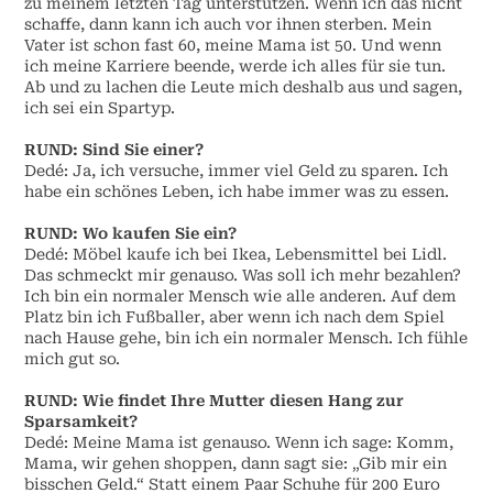
zu meinem letzten Tag unterstützen. Wenn ich das nicht
schaffe, dann kann ich auch vor ihnen sterben. Mein
Vater ist schon fast 60, meine Mama ist 50. Und wenn
ich meine Karriere beende, werde ich alles für sie tun.
Ab und zu lachen die Leute mich deshalb aus und sagen,
ich sei ein Spartyp.
RUND:
Sind Sie einer?
Dedé: Ja, ich versuche, immer viel Geld zu sparen. Ich
habe ein schönes Leben, ich habe immer was zu essen.
RUND:
Wo kaufen Sie ein?
Dedé: Möbel kaufe ich bei Ikea, Lebensmittel bei Lidl.
Das schmeckt mir genauso. Was soll ich mehr bezahlen?
Ich bin ein normaler Mensch wie alle anderen. Auf dem
Platz bin ich Fußballer, aber wenn ich nach dem Spiel
nach Hause gehe, bin ich ein normaler Mensch. Ich fühle
mich gut so.
RUND:
Wie findet Ihre Mutter diesen Hang zur
Sparsamkeit?
Dedé: Meine Mama ist genauso. Wenn ich sage: Komm,
Mama, wir gehen shoppen, dann sagt sie: „Gib mir ein
bisschen Geld.“ Statt einem Paar Schuhe für 200 Euro