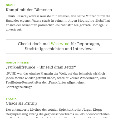
BUCH
Kampf mit den Dämonen
Jakub Blaszczykowski musste mit ansehen, wie seine Mutter durch die
Hand des eigenen Vaters starb. In seiner mutigen Biographie „Kuba“ hat
er sich der bekannten polnischen Journalistin Malgorzata Domagalik
anvertraut.
Checkt doch mal
Westwind
für Reportagen,
Stadtteilgeschichten und Interviews
RUNDE PRESSE
„Fußballfreunde – ihr seid dran! Jetzt!“
„RUND war das einzige Magazin der Welt, auf das ich mich wirklich
jeden Monat wieder gefreut habe“, schreibt Volker Weidermann, 2007
Feuilleton-Ressortleiter der „Frankfurter Allgemeinen
Sonntagszeitung“.
TAKTIK
Chaos als Prinzip
Der entzauberte Mythos der totalen Spielkontrolle: Jürgen Klopp
Gegenpressing zwang die gegnerischen Teams in Sekundenbruchteilen