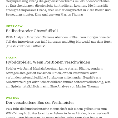
Gegenpressing zwang die gegnerischen Teams in Sekundenbruchteilen
zu Entscheidungen, die sie nicht kontrollieren konnten. Die Intensität
erzeugte temporäres Chaos, aber immer eingebettet in klare Rollen und
Bewegungsmuster. Eine Analyse von Marius Thomas
INTERVIEW
Ballbesitz oder Chaosfußball
DFB-Analyst Christofer Clemens über den Fußball von morgen. Zweiter
Teil des Interviews von Ralf Lorenzen und Jörg Marwedel aus dem Buch
„Die Zukunft des Fußballs“.
TAKTIK
Hybridspieler: Wenn Positionen verschwinden
Spieler wie Jamal Musiala besetzen keine starren Räume, sondern
bewegen sich gezielt zwischen Linien, öffnen Passwinkel oder
verbinden unterschiedliche Spielzonen miteinander. Begriffe wie
Außenverteidiger oder Zehner erklären immer seltener vollständig, was
ein Spieler tatsächlich macht. Eine Analyse von Marius Thomas
WM 1974
Der verschollene Bus der Weltmeister
1974 fuhr die bundesdeutsche Mannschaft mit einem gelben Bus zum
WM-Triumph. Später brachte er Lehrer in ferne Länder, bis er verkauft
wurde. Jetzt hätte man ihn gerne wieder, seine Spur aber hat man