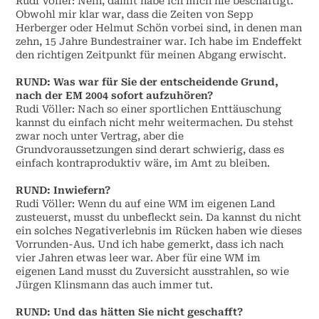
Rudi Völler: Nein, damit habe ich mich nie beschäftigt.
Obwohl mir klar war, dass die Zeiten von Sepp
Herberger oder Helmut Schön vorbei sind, in denen man
zehn, 15 Jahre Bundestrainer war. Ich habe im Endeffekt
den richtigen Zeitpunkt für meinen Abgang erwischt.
RUND: Was war für Sie der entscheidende Grund,
nach der EM 2004 sofort aufzuhören?
Rudi Völler: Nach so einer sportlichen Enttäuschung
kannst du einfach nicht mehr weitermachen. Du stehst
zwar noch unter Vertrag, aber die
Grundvoraussetzungen sind derart schwierig, dass es
einfach kontraproduktiv wäre, im Amt zu bleiben.
RUND: Inwiefern?
Rudi Völler: Wenn du auf eine WM im eigenen Land
zusteuerst, musst du unbefleckt sein. Da kannst du nicht
ein solches Negativerlebnis im Rücken haben wie dieses
Vorrunden-Aus. Und ich habe gemerkt, dass ich nach
vier Jahren etwas leer war. Aber für eine WM im
eigenen Land musst du Zuversicht ausstrahlen, so wie
Jürgen Klinsmann das auch immer tut.
RUND: Und das hätten Sie nicht geschafft?