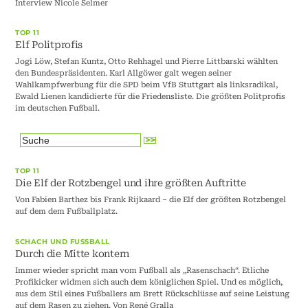
Interview Nicole Selmer
TOP 11
Elf Politprofis
Jogi Löw, Stefan Kuntz, Otto Rehhagel und Pierre Littbarski wählten
den Bundespräsidenten. Karl Allgöwer galt wegen seiner
Wahlkampfwerbung für die SPD beim VfB Stuttgart als linksradikal,
Ewald Lienen kandidierte für die Friedensliste. Die größten Politprofis
im deutschen Fußball.
TOP 11
Die Elf der Rotzbengel und ihre größten Auftritte
Von Fabien Barthez bis Frank Rijkaard – die Elf der größten Rotzbengel
auf dem dem Fußballplatz.
SCHACH UND FUSSBALL
Durch die Mitte kontern
Immer wieder spricht man vom Fußball als „Rasenschach“. Etliche
Profikicker widmen sich auch dem königlichen Spiel. Und es möglich,
aus dem Stil eines Fußballers am Brett Rückschlüsse auf seine Leistung
auf dem Rasen zu ziehen. Von René Gralla