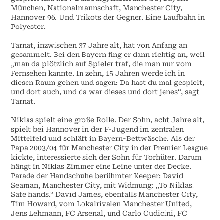
München, Nationalmannschaft, Manchester City,
Hannover 96. Und Trikots der Gegner. Eine Laufbahn in
Polyester.
Tarnat, inzwischen 37 Jahre alt, hat von Anfang an
gesammelt. Bei den Bayern fing er dann richtig an, weil
„man da plötzlich auf Spieler traf, die man nur vom
Fernsehen kannte. In zehn, 15 Jahren werde ich in
diesen Raum gehen und sagen: Da hast du mal gespielt,
und dort auch, und da war dieses und dort jenes“, sagt
Tarnat.
Niklas spielt eine große Rolle. Der Sohn, acht Jahre alt,
spielt bei Hannover in der F-Jugend im zentralen
Mittelfeld und schläft in Bayern-Bettwäsche. Als der
Papa 2003/04 für Manchester City in der Premier League
kickte, interessierte sich der Sohn für Torhüter. Darum
hängt in Niklas Zimmer eine Leine unter der Decke.
Parade der Handschuhe berühmter Keeper: David
Seaman, Manchester City, mit Widmung: „To Niklas.
Safe hands.“ David James, ebenfalls Manchester City,
Tim Howard, vom Lokalrivalen Manchester United,
Jens Lehmann, FC Arsenal, und Carlo Cudicini, FC