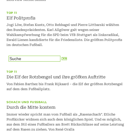
TOP 11
Elf Politprofis
Jogi Löw, Stefan Kuntz, Otto Rehhagel und Pierre Littbarski wählten
den Bundespräsidenten. Karl Allgöwer galt wegen seiner
Wahlkampfwerbung für die SPD beim VfB Stuttgart als linksradikal,
Ewald Lienen kandidierte für die Friedensliste. Die größten Politprofis
im deutschen Fußball.
TOP 11
Die Elf der Rotzbengel und ihre größten Auftritte
Von Fabien Barthez bis Frank Rijkaard – die Elf der größten Rotzbengel
auf dem dem Fußballplatz.
SCHACH UND FUSSBALL
Durch die Mitte kontern
Immer wieder spricht man vom Fußball als „Rasenschach“. Etliche
Profikicker widmen sich auch dem königlichen Spiel. Und es möglich,
aus dem Stil eines Fußballers am Brett Rückschlüsse auf seine Leistung
auf dem Rasen zu ziehen. Von René Gralla