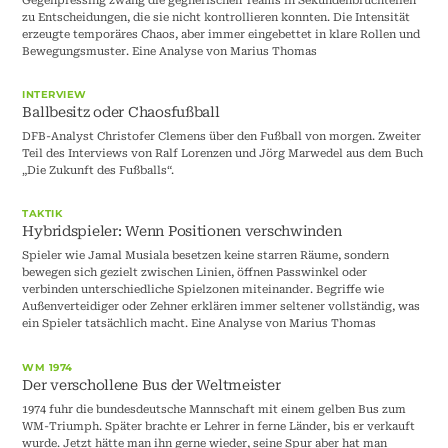
zu Entscheidungen, die sie nicht kontrollieren konnten. Die Intensität
erzeugte temporäres Chaos, aber immer eingebettet in klare Rollen und
Bewegungsmuster. Eine Analyse von Marius Thomas
INTERVIEW
Ballbesitz oder Chaosfußball
DFB-Analyst Christofer Clemens über den Fußball von morgen. Zweiter
Teil des Interviews von Ralf Lorenzen und Jörg Marwedel aus dem Buch
„Die Zukunft des Fußballs“.
TAKTIK
Hybridspieler: Wenn Positionen verschwinden
Spieler wie Jamal Musiala besetzen keine starren Räume, sondern
bewegen sich gezielt zwischen Linien, öffnen Passwinkel oder
verbinden unterschiedliche Spielzonen miteinander. Begriffe wie
Außenverteidiger oder Zehner erklären immer seltener vollständig, was
ein Spieler tatsächlich macht. Eine Analyse von Marius Thomas
WM 1974
Der verschollene Bus der Weltmeister
1974 fuhr die bundesdeutsche Mannschaft mit einem gelben Bus zum
WM-Triumph. Später brachte er Lehrer in ferne Länder, bis er verkauft
wurde. Jetzt hätte man ihn gerne wieder, seine Spur aber hat man