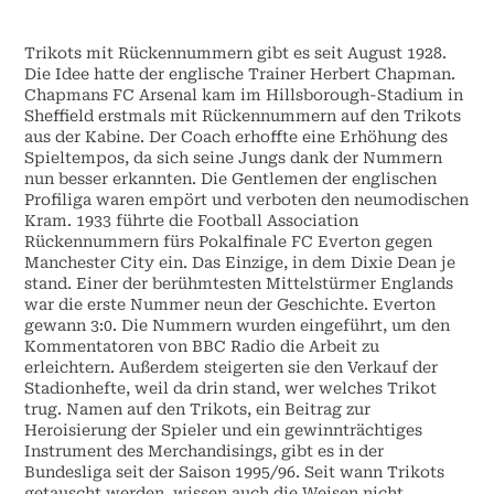
Trikots mit Rückennummern gibt es seit August 1928.
Die Idee hatte der englische Trainer Herbert Chapman.
Chapmans FC Arsenal kam im Hillsborough-Stadium in
Sheffield erstmals mit Rückennummern auf den Trikots
aus der Kabine. Der Coach erhoffte eine Erhöhung des
Spieltempos, da sich seine Jungs dank der Nummern
nun besser erkannten. Die Gentlemen der englischen
Profiliga waren empört und verboten den neumodischen
Kram. 1933 führte die Football Association
Rückennummern fürs Pokalfinale FC Everton gegen
Manchester City ein. Das Einzige, in dem Dixie Dean je
stand. Einer der berühmtesten Mittelstürmer Englands
war die erste Nummer neun der Geschichte. Everton
gewann 3:0. Die Nummern wurden eingeführt, um den
Kommentatoren von BBC Radio die Arbeit zu
erleichtern. Außerdem steigerten sie den Verkauf der
Stadionhefte, weil da drin stand, wer welches Trikot
trug. Namen auf den Trikots, ein Beitrag zur
Heroisierung der Spieler und ein gewinnträchtiges
Instrument des Merchandisings, gibt es in der
Bundesliga seit der Saison 1995/96. Seit wann Trikots
getauscht werden, wissen auch die Weisen nicht.