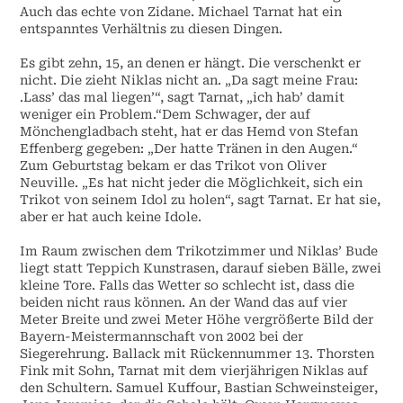
Auch das echte von Zidane. Michael Tarnat hat ein
entspanntes Verhältnis zu diesen Dingen.
Es gibt zehn, 15, an denen er hängt. Die verschenkt er
nicht. Die zieht Niklas nicht an. „Da sagt meine Frau:
.Lass’ das mal liegen’“, sagt Tarnat, „ich hab’ damit
weniger ein Problem.“Dem Schwager, der auf
Mönchengladbach steht, hat er das Hemd von Stefan
Effenberg gegeben: „Der hatte Tränen in den Augen.“
Zum Geburtstag bekam er das Trikot von Oliver
Neuville. „Es hat nicht jeder die Möglichkeit, sich ein
Trikot von seinem Idol zu holen“, sagt Tarnat. Er hat sie,
aber er hat auch keine Idole.
Im Raum zwischen dem Trikotzimmer und Niklas’ Bude
liegt statt Teppich Kunstrasen, darauf sieben Bälle, zwei
kleine Tore. Falls das Wetter so schlecht ist, dass die
beiden nicht raus können. An der Wand das auf vier
Meter Breite und zwei Meter Höhe vergrößerte Bild der
Bayern-Meistermannschaft von 2002 bei der
Siegerehrung. Ballack mit Rückennummer 13. Thorsten
Fink mit Sohn, Tarnat mit dem vierjährigen Niklas auf
den Schultern. Samuel Kuffour, Bastian Schweinsteiger,