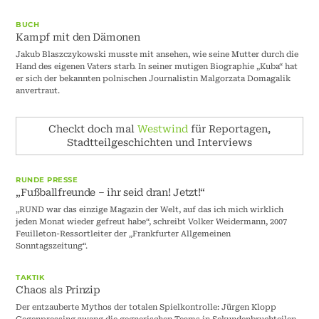
BUCH
Kampf mit den Dämonen
Jakub Blaszczykowski musste mit ansehen, wie seine Mutter durch die
Hand des eigenen Vaters starb. In seiner mutigen Biographie „Kuba“ hat
er sich der bekannten polnischen Journalistin Malgorzata Domagalik
anvertraut.
Checkt doch mal
Westwind
für Reportagen,
Stadtteilgeschichten und Interviews
RUNDE PRESSE
„Fußballfreunde – ihr seid dran! Jetzt!“
„RUND war das einzige Magazin der Welt, auf das ich mich wirklich
jeden Monat wieder gefreut habe“, schreibt Volker Weidermann, 2007
Feuilleton-Ressortleiter der „Frankfurter Allgemeinen
Sonntagszeitung“.
TAKTIK
Chaos als Prinzip
Der entzauberte Mythos der totalen Spielkontrolle: Jürgen Klopp
Gegenpressing zwang die gegnerischen Teams in Sekundenbruchteilen