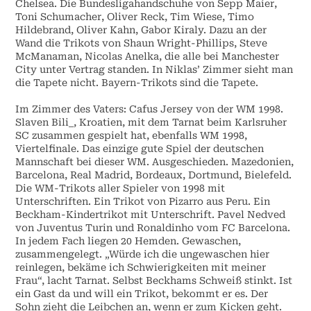
Chelsea. Die Bundesligahandschuhe von Sepp Maier,
Toni Schumacher, Oliver Reck, Tim Wiese, Timo
Hildebrand, Oliver Kahn, Gabor Kiraly. Dazu an der
Wand die Trikots von Shaun Wright-Phillips, Steve
McManaman, Nicolas Anelka, die alle bei Manchester
City unter Vertrag standen. In Niklas’ Zimmer sieht man
die Tapete nicht. Bayern-Trikots sind die Tapete.
Im Zimmer des Vaters: Cafus Jersey von der WM 1998.
Slaven Bili_, Kroatien, mit dem Tarnat beim Karlsruher
SC zusammen gespielt hat, ebenfalls WM 1998,
Viertelfinale. Das einzige gute Spiel der deutschen
Mannschaft bei dieser WM. Ausgeschieden. Mazedonien,
Barcelona, Real Madrid, Bordeaux, Dortmund, Bielefeld.
Die WM-Trikots aller Spieler von 1998 mit
Unterschriften. Ein Trikot von Pizarro aus Peru. Ein
Beckham-Kindertrikot mit Unterschrift. Pavel Nedved
von Juventus Turin und Ronaldinho vom FC Barcelona.
In jedem Fach liegen 20 Hemden. Gewaschen,
zusammengelegt. „Würde ich die ungewaschen hier
reinlegen, bekäme ich Schwierigkeiten mit meiner
Frau“, lacht Tarnat. Selbst Beckhams Schweiß stinkt. Ist
ein Gast da und will ein Trikot, bekommt er es. Der
Sohn zieht die Leibchen an, wenn er zum Kicken geht.