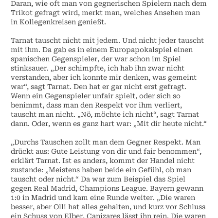
Daran, wie oft man von gegnerischen Spielern nach dem
Trikot gefragt wird, merkt man, welches Ansehen man
in Kollegenkreisen genießt.
Tarnat tauscht nicht mit jedem. Und nicht jeder tauscht
mit ihm. Da gab es in einem Europapokalspiel einen
spanischen Gegenspieler, der war schon im Spiel
stinksauer. „Der schimpfte, ich hab ihn zwar nicht
verstanden, aber ich konnte mir denken, was gemeint
war“, sagt Tarnat. Den hat er gar nicht erst gefragt.
Wenn ein Gegenspieler unfair spielt, oder sich so
benimmt, dass man den Respekt vor ihm verliert,
tauscht man nicht. „Nö, möchte ich nicht“, sagt Tarnat
dann. Oder, wenn es ganz hart war: „Mit dir heute nicht.“
„Durchs Tauschen zollt man dem Gegner Respekt. Man
drückt aus: Gute Leistung von dir und fair benommen“,
erklärt Tarnat. Ist es anders, kommt der Handel nicht
zustande: „Meistens haben beide ein Gefühl, ob man
tauscht oder nicht.“ Da war zum Beispiel das Spiel
gegen Real Madrid, Champions League. Bayern gewann
1:0 in Madrid und kam eine Runde weiter. „Die waren
besser, aber Olli hat alles gehalten, und kurz vor Schluss
ein Schuss von Elber, Canizares lässt ihn rein. Die waren