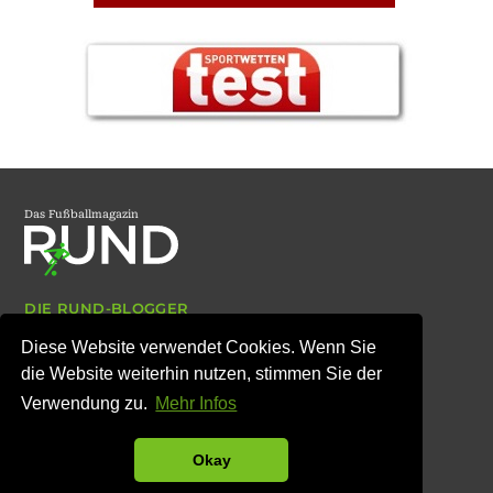
Das Fußballmagazin
DIE RUND-BLOGGER
ARCHIV
Diese Website verwendet Cookies. Wenn Sie
IMPRESSUM
DATENSCHUTZ
die Website weiterhin nutzen, stimmen Sie der
Verwendung zu.
Mehr Infos
© Copyright RUND-Magazin 2007 bis 2026
Okay