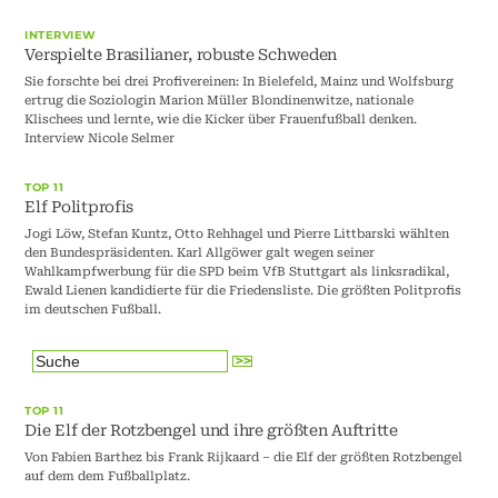
INTERVIEW
Verspielte Brasilianer, robuste Schweden
Sie forschte bei drei Profivereinen: In Bielefeld, Mainz und Wolfsburg
ertrug die Soziologin Marion Müller Blondinenwitze, nationale
Klischees und lernte, wie die Kicker über Frauenfußball denken.
Interview Nicole Selmer
TOP 11
Elf Politprofis
Jogi Löw, Stefan Kuntz, Otto Rehhagel und Pierre Littbarski wählten
den Bundespräsidenten. Karl Allgöwer galt wegen seiner
Wahlkampfwerbung für die SPD beim VfB Stuttgart als linksradikal,
Ewald Lienen kandidierte für die Friedensliste. Die größten Politprofis
im deutschen Fußball.
TOP 11
Die Elf der Rotzbengel und ihre größten Auftritte
Von Fabien Barthez bis Frank Rijkaard – die Elf der größten Rotzbengel
auf dem dem Fußballplatz.