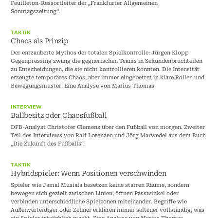
Feuilleton-Ressortleiter der „Frankfurter Allgemeinen
Sonntagszeitung“.
TAKTIK
Chaos als Prinzip
Der entzauberte Mythos der totalen Spielkontrolle: Jürgen Klopp
Gegenpressing zwang die gegnerischen Teams in Sekundenbruchteilen
zu Entscheidungen, die sie nicht kontrollieren konnten. Die Intensität
erzeugte temporäres Chaos, aber immer eingebettet in klare Rollen und
Bewegungsmuster. Eine Analyse von Marius Thomas
INTERVIEW
Ballbesitz oder Chaosfußball
DFB-Analyst Christofer Clemens über den Fußball von morgen. Zweiter
Teil des Interviews von Ralf Lorenzen und Jörg Marwedel aus dem Buch
„Die Zukunft des Fußballs“.
TAKTIK
Hybridspieler: Wenn Positionen verschwinden
Spieler wie Jamal Musiala besetzen keine starren Räume, sondern
bewegen sich gezielt zwischen Linien, öffnen Passwinkel oder
verbinden unterschiedliche Spielzonen miteinander. Begriffe wie
Außenverteidiger oder Zehner erklären immer seltener vollständig, was