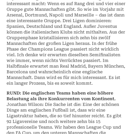
interessant macht: Wenn es auf Rang drei und vier einer
Gruppe gute Mannschaften gibt. So wie im Vorjahr mit
Arsenal, Dortmund, Napoli und Marseille – das ist dann
eine interessante Gruppe. Drei Ligen dominieren:
Spanien, Deutschland und England. Außer Juventus
können die italienischen Klubs nicht mithalten. Aus der
Gruppenphase kristallisieren sich zehn bis zwölf
Mannschaften der großen Ligen heraus. In der frühe
Phase der Champions League passiert nicht wirklich
viel. Ich denke wir erwarten dieselben Semifinalisten
wie immer, wenn nichts Verrücktes passiert. Im
Halbfinale erwartet man Real Madrid, Bayern München,
Barcelona und wahrscheinlich eine englische
Mannschaft. Dann wird es für mich interessant. Es ist
ein langer Prozess, bis es soweit kommt.
RUND: Die englischen Teams haben eine höhere
Belastung als ihre Konkurrenten vom Kontinent.
Jonathan Wilson: Die Sache ist die: Eine der schönen
Dinge am englischen Fußball ist, dass wir eine
Ligastruktur haben, die so tief hinunter reicht. Es gibt
92 Ligavereine und noch weitere zehn bis 15
professionelle Teams. Wir haben den League Cup und
den FA Cup, um den unteren Mannschaften die