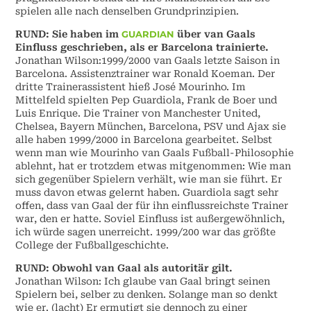
spielen alle nach denselben Grundprinzipien.
RUND: Sie haben im
GUARDIAN
über van Gaals
Einfluss geschrieben, als er Barcelona trainierte.
Jonathan Wilson:1999/2000 van Gaals letzte Saison in
Barcelona. Assistenztrainer war Ronald Koeman. Der
dritte Trainerassistent hieß José Mourinho. Im
Mittelfeld spielten Pep Guardiola, Frank de Boer und
Luis Enrique. Die Trainer von Manchester United,
Chelsea, Bayern München, Barcelona, PSV und Ajax sie
alle haben 1999/2000 in Barcelona gearbeitet. Selbst
wenn man wie Mourinho van Gaals Fußball-Philosophie
ablehnt, hat er trotzdem etwas mitgenommen: Wie man
sich gegenüber Spielern verhält, wie man sie führt. Er
muss davon etwas gelernt haben. Guardiola sagt sehr
offen, dass van Gaal der für ihn einflussreichste Trainer
war, den er hatte. Soviel Einfluss ist außergewöhnlich,
ich würde sagen unerreicht. 1999/200 war das größte
College der Fußballgeschichte.
RUND: Obwohl van Gaal als autoritär gilt.
Jonathan Wilson: Ich glaube van Gaal bringt seinen
Spielern bei, selber zu denken. Solange man so denkt
wie er. (lacht) Er ermutigt sie dennoch zu einer