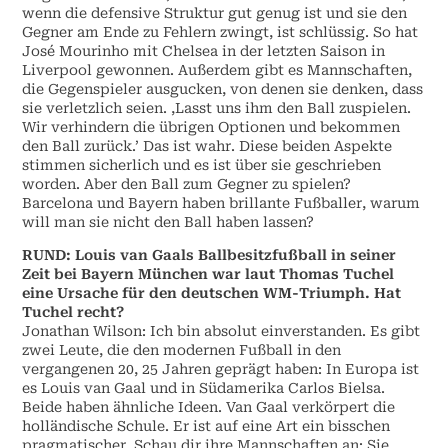
wenn die defensive Struktur gut genug ist und sie den
Gegner am Ende zu Fehlern zwingt, ist schlüssig. So hat
José Mourinho mit Chelsea in der letzten Saison in
Liverpool gewonnen. Außerdem gibt es Mannschaften,
die Gegenspieler ausgucken, von denen sie denken, dass
sie verletzlich seien. ,Lasst uns ihm den Ball zuspielen.
Wir verhindern die übrigen Optionen und bekommen
den Ball zurück.’ Das ist wahr. Diese beiden Aspekte
stimmen sicherlich und es ist über sie geschrieben
worden. Aber den Ball zum Gegner zu spielen?
Barcelona und Bayern haben brillante Fußballer, warum
will man sie nicht den Ball haben lassen?
RUND: Louis van Gaals Ballbesitzfußball in seiner
Zeit bei Bayern München war laut Thomas Tuchel
eine Ursache für den deutschen WM-Triumph. Hat
Tuchel recht?
Jonathan Wilson: Ich bin absolut einverstanden. Es gibt
zwei Leute, die den modernen Fußball in den
vergangenen 20, 25 Jahren geprägt haben: In Europa ist
es Louis van Gaal und in Südamerika Carlos Bielsa.
Beide haben ähnliche Ideen. Van Gaal verkörpert die
holländische Schule. Er ist auf eine Art ein bisschen
pragmatischer. Schau dir ihre Mannschaften an: Sie