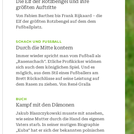
Die Elf der Rotzbengel und ihre
größten Auftritte
Von Fabien Barthez bis Frank Rijkaard – die
Elf der größten Rotzbengel auf dem dem
Fußballplatz.
SCHACH UND FUSSBALL
Durch die Mitte kontern
Immer wieder spricht man vom Fußball als
„Rasenschach“. Etliche Profikicker widmen
sich auch dem königlichen Spiel. Und es
möglich, aus dem Stil eines Fußballers am
Brett Rückschlüsse auf seine Leistung auf
dem Rasen zu ziehen. Von René Gralla
BUCH
Kampf mit den Dämonen
Jakub Blaszczykowski musste mit ansehen,
wie seine Mutter durch die Hand des eigenen
Vaters starb. In seiner mutigen Biographie
„Kuba“ hat er sich der bekannten polnischen