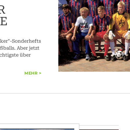
R
E
cker"-Sonderhefts
balls. Aber jetzt
chtigste über
MEHR >