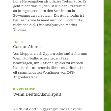
hohe Hereingaben als präzise Tiefenläufe. Es
geht nicht darum, den Ball in den Strafraum
zu bringen, sondern den Strafraum in
Bewegung zu versetzen. Die Außenbahn ist
bei Teams wie Arsenal nur noch Lockmittel,
nicht das Ziel. Eine Analyse von Marius
Thomas
TOP 11
Cacaus Ahnen
Von Meppen nach Zypern oder andersherum:
Wenn Fußballer einen neuen Pass
IE
beantragen, um Nationalspieler zu werden
T
hat das die unterschiedlichsten Gründe. Die
elf spannendsten Vorgänger von DFB-
er im
Angreifer Cacau.
dem
s. Pep Pep
PINKELPAUSE
ssischen
Wenn Deutschland spült
umfigur.
er zu
RUND ist dorthin gegangen, wo selbst der