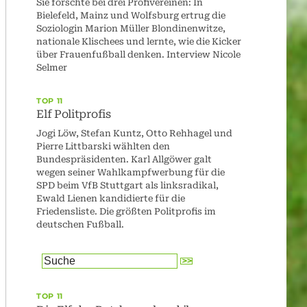
Sie forschte bei drei Profivereinen: In
Bielefeld, Mainz und Wolfsburg ertrug die
Soziologin Marion Müller Blondinenwitze,
nationale Klischees und lernte, wie die Kicker
über Frauenfußball denken. Interview Nicole
Selmer
TOP 11
Elf Politprofis
Jogi Löw, Stefan Kuntz, Otto Rehhagel und
Pierre Littbarski wählten den
Bundespräsidenten. Karl Allgöwer galt
wegen seiner Wahlkampfwerbung für die
SPD beim VfB Stuttgart als linksradikal,
Ewald Lienen kandidierte für die
Friedensliste. Die größten Politprofis im
deutschen Fußball.
TOP 11