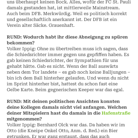
uns überhaupt keinen Bock. Alles, wofür der FC St. Pauli
damals gestanden hat, ist mittlerweile Mainstream.
Auch beim DFB. Merkwürdig. Weil es politisch korrekt
und gesellschaftlich anerkannt ist. Der DFB ist ein
Verein alter Säcke. Grauenhaft.
RUND:
Wodurch habt ihr diese Abneigung zu spüren
bekommen?
Volker Ippig:
Ohne zu übertreiben muss ich sagen, dass
die Schiedsrichter immer gegen uns gepfiffen haben. Es
gab keinen Schiedsrichter, der Sympathien für uns
gehabt hätte. Gab es nicht. Wenn der Ball auswärts
neben dem Tor landete – es gab noch keine Balljungen –
bin ich dem Ball hinterher gelaufen. Und wenn du nicht
im Sprint hinterher bist, hattest du schon fast eine
Gelbe Karte. Beim gegnerischen Keeper war das egal.
RUND:
Mit deinen politischen Ansichten konnten
deine Kollegen damals nicht viel anfangen. Welchen
deiner Mitspielern hast du damals in die
Hafenstraße
mitgenommen?
Volker Ippig:
Bernhard Olck war das. Da haben wir im
Otto (die Kneipe Onkel Otto, Anm. d. Red.) ein Bier
getrunken. Er war ganz erstaunt, dass das auch