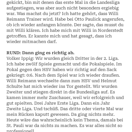
gekickt, bin mit denen das erste Mal in die Landesliga
aufgestiegen, was aber auch nicht besonders ergiebig
war. Was machst du jetzt? Ich hatte gehört, dass Willi
Reimann Trainer wird. Habe bei Otto Paulick angerufen,
ob ich wieder anfangen könnte. Der sagte, das musst du
mit Willi klären. Ich habe mich mit Willi in Norderstedt
getroffen. Er kannte mich und hat gesagt, dass ich
wieder mitmachen darf.
RUND:
Dann ging es richtig ab.
Volker Ippig:
Wir wurden gleich Dritter in der 2. Liga.
Ich habe zwölf Spiele gemacht und die Pokalspiele. Im
Pokal gegen den HSV haben wir richtig auf den Sack
gekriegt: 0:6. Nach dem Spiel war ich wieder draußen.
Willi Reimann wechselte dann zum HSV und Helmut
Schulte hat mich wieder ins Tor gestellt. Wir wurden
Zweiter und stiegen direkt in die Bundesliga auf. Es
kamen immer mehr Zuschauer, weil wir erfolgreich und
gut spielten. Drei Jahre Erste Liga. Dann ein Jahr
Zweite Liga. Und tschüß. Das dritte oder vierte Mal war
mein Rücken kaputt gewesen. Da ging nichts mehr.
Heute wäre das wahrscheinlich kein Thema, damals bei
St. Pauli war da nichts zu machen. Es war alles nicht so
professionell.