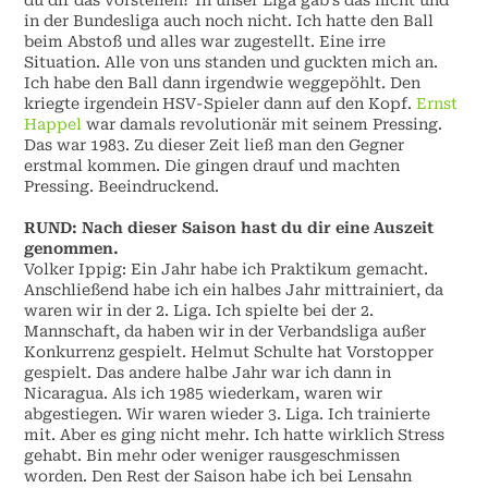
du dir das vorstellen? In unser Liga gab’s das nicht und
in der Bundesliga auch noch nicht. Ich hatte den Ball
beim Abstoß und alles war zugestellt. Eine irre
Situation. Alle von uns standen und guckten mich an.
Ich habe den Ball dann irgendwie weggepöhlt. Den
kriegte irgendein HSV-Spieler dann auf den Kopf.
Ernst
Happel
war damals revolutionär mit seinem Pressing.
Das war 1983. Zu dieser Zeit ließ man den Gegner
erstmal kommen. Die gingen drauf und machten
Pressing. Beeindruckend.
RUND:
Nach dieser Saison hast du dir eine Auszeit
genommen.
Volker Ippig:
Ein Jahr habe ich Praktikum gemacht.
Anschließend habe ich ein halbes Jahr mittrainiert, da
waren wir in der 2. Liga. Ich spielte bei der 2.
Mannschaft, da haben wir in der Verbandsliga außer
Konkurrenz gespielt. Helmut Schulte hat Vorstopper
gespielt. Das andere halbe Jahr war ich dann in
Nicaragua. Als ich 1985 wiederkam, waren wir
abgestiegen. Wir waren wieder 3. Liga. Ich trainierte
mit. Aber es ging nicht mehr. Ich hatte wirklich Stress
gehabt. Bin mehr oder weniger rausgeschmissen
worden. Den Rest der Saison habe ich bei Lensahn