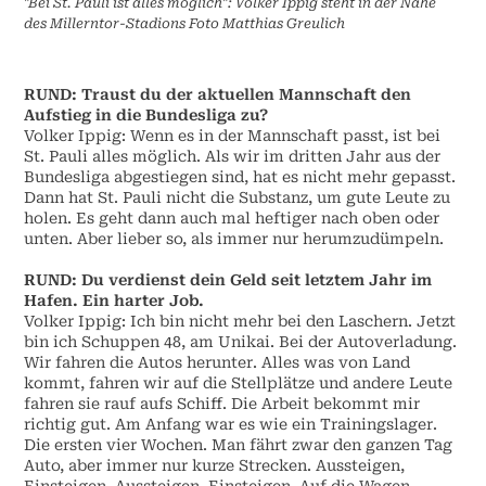
"Bei St. Pauli ist alles möglich": Volker Ippig steht in der Nähe
des Millerntor-Stadions Foto Matthias Greulich
RUND:
Traust du der aktuellen Mannschaft den
Aufstieg in die Bundesliga zu?
Volker Ippig:
Wenn es in der Mannschaft passt, ist bei
St. Pauli alles möglich. Als wir im dritten Jahr aus der
Bundesliga abgestiegen sind, hat es nicht mehr gepasst.
Dann hat St. Pauli nicht die Substanz, um gute Leute zu
holen. Es geht dann auch mal heftiger nach oben oder
unten. Aber lieber so, als immer nur herumzudümpeln.
RUND:
Du verdienst dein Geld seit letztem Jahr im
Hafen. Ein harter Job.
Volker Ippig:
Ich bin nicht mehr bei den Laschern. Jetzt
bin ich Schuppen 48, am Unikai. Bei der Autoverladung.
Wir fahren die Autos herunter. Alles was von Land
kommt, fahren wir auf die Stellplätze und andere Leute
fahren sie rauf aufs Schiff. Die Arbeit bekommt mir
richtig gut. Am Anfang war es wie ein Trainingslager.
Die ersten vier Wochen. Man fährt zwar den ganzen Tag
Auto, aber immer nur kurze Strecken. Aussteigen,
Einsteigen, Aussteigen, Einsteigen. Auf die Wagen