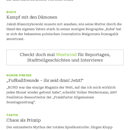
BUCH
Kampf mit den Dämonen
Jakub Blaszczykowski musste mit ansehen, wie seine Mutter durch die
Hand des eigenen Vaters starb. In seiner mutigen Biographie „Kuba“ hat
er sich der bekannten polnischen Journalistin Malgorzata Domagalik
anvertraut.
Checkt doch mal
Westwind
für Reportagen,
Stadtteilgeschichten und Interviews
RUNDE PRESSE
„Fußballfreunde – ihr seid dran! Jetzt!“
„RUND war das einzige Magazin der Welt, auf das ich mich wirklich
jeden Monat wieder gefreut habe“, schreibt Volker Weidermann, 2007
Feuilleton-Ressortleiter der „Frankfurter Allgemeinen
Sonntagszeitung“.
TAKTIK
Chaos als Prinzip
Der entzauberte Mythos der totalen Spielkontrolle: Jürgen Klopp