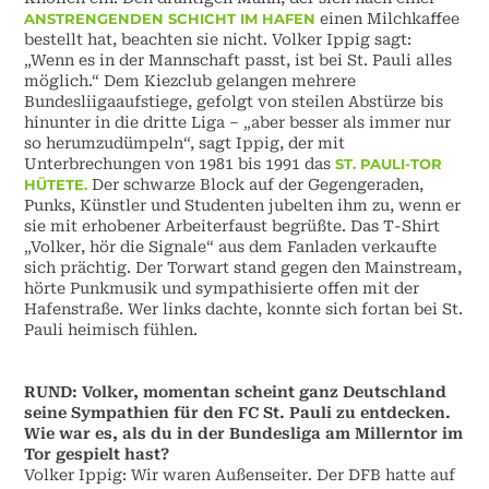
ANSTRENGENDEN SCHICHT IM HAFEN
einen Milchkaffee
bestellt hat, beachten sie nicht. Volker Ippig sagt:
„Wenn es in der Mannschaft passt, ist bei St. Pauli alles
möglich.“ Dem Kiezclub gelangen mehrere
Bundesliigaaufstiege, gefolgt von steilen Abstürze bis
hinunter in die dritte Liga – „aber besser als immer nur
so herumzudümpeln“, sagt Ippig, der mit
Unterbrechungen von 1981 bis 1991 das
ST. PAULI-TOR
HÜTETE.
Der schwarze Block auf der Gegengeraden,
Punks, Künstler und Studenten jubelten ihm zu, wenn er
sie mit erhobener Arbeiterfaust begrüßte. Das T-Shirt
„Volker, hör die Signale“ aus dem Fanladen verkaufte
sich prächtig. Der Torwart stand gegen den Mainstream,
hörte Punkmusik und sympathisierte offen mit der
Hafenstraße. Wer links dachte, konnte sich fortan bei St.
Pauli heimisch fühlen.
RUND: Volker, momentan scheint ganz Deutschland
seine Sympathien für den FC St. Pauli zu entdecken.
Wie war es, als du in der Bundesliga am Millerntor im
Tor gespielt hast?
Volker Ippig: Wir waren Außenseiter. Der DFB hatte auf