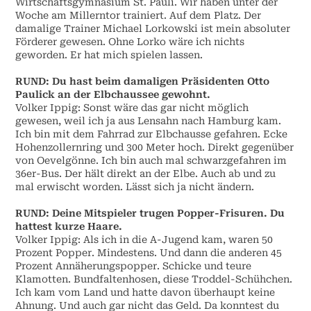
Wirtschaftsgymnasium St. Pauli. Wir haben unter der
Woche am Millerntor trainiert. Auf dem Platz. Der
damalige Trainer Michael Lorkowski ist mein absoluter
Förderer gewesen. Ohne Lorko wäre ich nichts
geworden. Er hat mich spielen lassen.
RUND:
Du hast beim damaligen Präsidenten Otto
Paulick an der Elbchaussee gewohnt.
Volker Ippig:
Sonst wäre das gar nicht möglich
gewesen, weil ich ja aus Lensahn nach Hamburg kam.
Ich bin mit dem Fahrrad zur Elbchausse gefahren. Ecke
Hohenzollernring und 300 Meter hoch. Direkt gegenüber
von Oevelgönne. Ich bin auch mal schwarzgefahren im
36er-Bus. Der hält direkt an der Elbe. Auch ab und zu
mal erwischt worden. Lässt sich ja nicht ändern.
RUND:
Deine Mitspieler trugen Popper-Frisuren. Du
hattest kurze Haare.
Volker Ippig:
Als ich in die A-Jugend kam, waren 50
Prozent Popper. Mindestens. Und dann die anderen 45
Prozent Annäherungspopper. Schicke und teure
Klamotten. Bundfaltenhosen, diese Troddel-Schühchen.
Ich kam vom Land und hatte davon überhaupt keine
Ahnung. Und auch gar nicht das Geld. Da konntest du