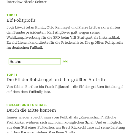
Interview Nicole Selmer
TOP 11
Elf Politprofis
Jogi Löw, Stefan Kuntz, Otto Rehhagel und Pierre Littbarski wählten
den Bundespräsidenten. Karl Allgöwer galt wegen seiner
Wahlkampfwerbung für die SPD beim VfB Stuttgart als linksradikal,
Ewald Lienen kandidierte für die Friedensliste. Die größten Politprofis
im deutschen Fußball.
TOP 11
Die Elf der Rotzbengel und ihre größten Auftritte
Von Fabien Barthez bis Frank Rijkaard – die Elf der größten Rotzbengel
auf dem dem Fußballplatz.
SCHACH UND FUSSBALL
Durch die Mitte kontern
Immer wieder spricht man vom Fußball als „Rasenschach“. Etliche
Profikicker widmen sich auch dem königlichen Spiel. Und es möglich,
aus dem Stil eines Fußballers am Brett Rückschlüsse auf seine Leistung
auf dem Rasen zu ziehen. Von René Gralla