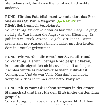
Menschen sind, die da ein Bier trinken. Und nichts
anderes.
RUND:
Für das Establishment wohnte dort das Böse,
wie es das St. Pauli-Magazin
„1/4 NACH5“
im
Rückblick ironisch bezeichnete.
Volker Ippig:
Zu der Zeit war es fast wie Krieg. Es ging
richtig ab. War immer die Angst vor der Räumung. Es
gab immer Druck. Ätzend. Es gab Barrikaden. Durch
meine Zeit in Nicaragua bin ich näher mit den Leuten
dort in Kontakt gekommen.
RUND:
Wie wurden die Bewohner St. Pauli-Fans?
Volker Ippig:
Als wir Oberliga Nord gespielt haben,
konnten die eigentlich nicht soviel damit anfangen.
Nachher wurde es kleckerweise mehr. Fußball ist
Volkssport. Und da war Volk. Man darf auch nicht
vergessen, dass es immer eine nette Party war.
RUND:
Mit 19 warst du schon Torwart in der ersten
Mannschaft und hast für den Klub in der dritten Liga
gespielt.
Volker Ippig:
Ich habe damals Abi gemacht. Auf dem