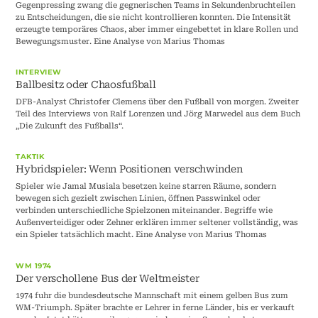
Gegenpressing zwang die gegnerischen Teams in Sekundenbruchteilen
zu Entscheidungen, die sie nicht kontrollieren konnten. Die Intensität
erzeugte temporäres Chaos, aber immer eingebettet in klare Rollen und
Bewegungsmuster. Eine Analyse von Marius Thomas
INTERVIEW
Ballbesitz oder Chaosfußball
DFB-Analyst Christofer Clemens über den Fußball von morgen. Zweiter
Teil des Interviews von Ralf Lorenzen und Jörg Marwedel aus dem Buch
„Die Zukunft des Fußballs“.
TAKTIK
Hybridspieler: Wenn Positionen verschwinden
Spieler wie Jamal Musiala besetzen keine starren Räume, sondern
bewegen sich gezielt zwischen Linien, öffnen Passwinkel oder
verbinden unterschiedliche Spielzonen miteinander. Begriffe wie
Außenverteidiger oder Zehner erklären immer seltener vollständig, was
ein Spieler tatsächlich macht. Eine Analyse von Marius Thomas
WM 1974
Der verschollene Bus der Weltmeister
1974 fuhr die bundesdeutsche Mannschaft mit einem gelben Bus zum
WM-Triumph. Später brachte er Lehrer in ferne Länder, bis er verkauft