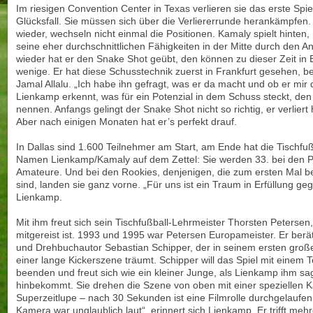
Im riesigen Convention Center in Texas verlieren sie das erste Spiel.
Glücksfall. Sie müssen sich über die Verliererrunde herankämpfen
wieder, wechseln nicht einmal die Positionen. Kamaly spielt hinten,
seine eher durchschnittlichen Fähigkeiten in der Mitte durch den An
wieder hat er den Snake Shot geübt, den können zu dieser Zeit in
wenige. Er hat diese Schusstechnik zuerst in Frankfurt gesehen, b
Jamal Allalu. „Ich habe ihn gefragt, was er da macht und ob er mir
Lienkamp erkennt, was für ein Potenzial in dem Schuss steckt, den 
nennen. Anfangs gelingt der Snake Shot nicht so richtig, er verliert 
Aber nach einigen Monaten hat er’s perfekt drauf.
In Dallas sind 1.600 Teilnehmer am Start, am Ende hat die Tischfuß
Namen Lienkamp/Kamaly auf dem Zettel: Sie werden 33. bei den Pro
Amateure. Und bei den Rookies, denjenigen, die zum ersten Mal b
sind, landen sie ganz vorne. „Für uns ist ein Traum in Erfüllung ge
Lienkamp.
Mit ihm freut sich sein Tischfußball-Lehrmeister Thorsten Petersen
mitgereist ist. 1993 und 1995 war Petersen Europameister. Er ber
und Drehbuchautor Sebastian Schipper, der in seinem ersten groß
einer lange Kickerszene träumt. Schipper will das Spiel mit einem T
beenden und freut sich wie ein kleiner Junge, als Lienkamp ihm sa
hinbekommt. Sie drehen die Szene von oben mit einer speziellen K
Superzeitlupe – nach 30 Sekunden ist eine Filmrolle durchgelaufen
Kamera war unglaublich laut“, erinnert sich Lienkamp. Er trifft meh