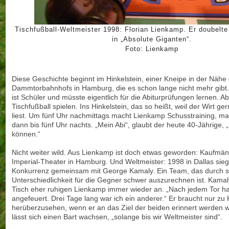
Tischfußball-Weltmeister 1998: Florian Lienkamp. Er doubelte
in „Absolute Giganten“.
Foto: Lienkamp
Diese Geschichte beginnt im Hinkelstein, einer Kneipe in der Nähe
Dammtorbahnhofs in Hamburg, die es schon lange nicht mehr gibt.
ist Schüler und müsste eigentlich für die Abiturprüfungen lernen. Ab
Tischfußball spielen. Ins Hinkelstein, das so heißt, weil der Wirt g
liest. Um fünf Uhr nachmittags macht Lienkamp Schusstraining, ma
dann bis fünf Uhr nachts. „Mein Abi“, glaubt der heute 40-Jährige, 
können.“
Nicht weiter wild. Aus Lienkamp ist doch etwas geworden: Kaufmän
Imperial-Theater in Hamburg. Und Weltmeister: 1998 in Dallas siegt
Konkurrenz gemeinsam mit George Kamaly. Ein Team, das durch s
Unterschiedlichkeit für die Gegner schwer auszurechnen ist. Kamal
Tisch eher ruhigen Lienkamp immer wieder an. „Nach jedem Tor ha
angefeuert. Drei Tage lang war ich ein anderer.“ Er braucht nur zu
herüberzusehen, wenn er an das Ziel der beiden erinnert werden wi
lässt sich einen Bart wachsen, „solange bis wir Weltmeister sind“.