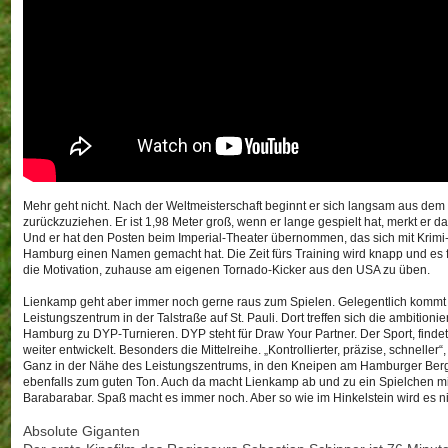
Mehr geht nicht. Nach der Weltmeisterschaft beginnt er sich langsam aus dem
zurückzuziehen. Er ist 1,98 Meter groß, wenn er lange gespielt hat, merkt er d
Und er hat den Posten beim Imperial-Theater übernommen, das sich mit Krimi
Hamburg einen Namen gemacht hat. Die Zeit fürs Training wird knapp und es f
die Motivation, zuhause am eigenen Tornado-Kicker aus den USA zu üben.
Lienkamp geht aber immer noch gerne raus zum Spielen. Gelegentlich kommt e
Leistungszentrum in der Talstraße auf St. Pauli. Dort treffen sich die ambitionie
Hamburg zu DYP-Turnieren. DYP steht für Draw Your Partner. Der Sport, findet
weiter entwickelt. Besonders die Mittelreihe. „Kontrollierter, präzise, schneller“
Ganz in der Nähe des Leistungszentrums, in den Kneipen am Hamburger Berg,
ebenfalls zum guten Ton. Auch da macht Lienkamp ab und zu ein Spielchen mi
Barabarabar. Spaß macht es immer noch. Aber so wie im Hinkelstein wird es ni
Absolute Giganten