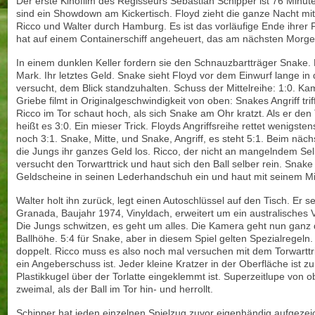
Der erste Kinofilm des Regisseurs Sebastian Schipper ist 76 Minut
sind ein Showdown am Kickertisch. Floyd zieht die ganze Nacht mi
Ricco und Walter durch Hamburg. Es ist das vorläufige Ende ihrer 
hat auf einem Containerschiff angeheuert, das am nächsten Morge
In einem dunklen Keller fordern sie den Schnauzbartträger Snake.
Mark. Ihr letztes Geld. Snake sieht Floyd vor dem Einwurf lange in
versucht, dem Blick standzuhalten. Schuss der Mittelreihe: 1:0. 
Griebe filmt in Originalgeschwindigkeit von oben: Snakes Angriff triff
Ricco im Tor schaut hoch, als sich Snake am Ohr kratzt. Als er den 
heißt es 3:0. Ein mieser Trick. Floyds Angriffsreihe rettet wenigsten
noch 3:1. Snake, Mitte, und Snake, Angriff, es steht 5:1. Beim näc
die Jungs ihr ganzes Geld los. Ricco, der nicht an mangelndem Selb
versucht den Torwarttrick und haut sich den Ball selber rein. Snake 
Geldscheine in seinen Lederhandschuh ein und haut mit seinem M
Walter holt ihn zurück, legt einen Autoschlüssel auf den Tisch. Er s
Granada, Baujahr 1974, Vinyldach, erweitert um ein australisches
Die Jungs schwitzen, es geht um alles. Die Kamera geht nun ganz di
Ballhöhe. 5:4 für Snake, aber in diesem Spiel gelten Spezialregeln.
doppelt. Ricco muss es also noch mal versuchen mit dem Torwarttric
ein Angeberschuss ist. Jeder kleine Kratzer in der Oberfläche ist zu
Plastikkugel über der Torlatte eingeklemmt ist. Superzeitlupe von o
zweimal, als der Ball im Tor hin- und herrollt.
Schipper hat jeden einzelnen Spielzug zuvor eigenhändig aufgezei