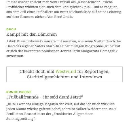
Immer wieder spricht man vom Fußball als „Rasenschach“. Etliche
Profikicker widmen sich auch dem königlichen Spiel. Und es möglich,
aus dem Stil eines Fußballers am Brett Rückschlüsse auf seine Leistung
auf dem Rasen zu ziehen. Von René Gralla
BUCH
Kampf mit den Dämonen
Jakub Blaszczykowski musste mit ansehen, wie seine Mutter durch die
Hand des eigenen Vaters starb. In seiner mutigen Biographie „Kuba“ hat
er sich der bekannten polnischen Journalistin Malgorzata Domagalik
anvertraut.
Checkt doch mal
Westwind
für Reportagen,
Stadtteilgeschichten und Interviews
RUNDE PRESSE
„Fußballfreunde – ihr seid dran! Jetzt!“
„RUND war das einzige Magazin der Welt, auf das ich mich wirklich
jeden Monat wieder gefreut habe“, schreibt Volker Weidermann, 2007
Feuilleton-Ressortleiter der „Frankfurter Allgemeinen
Sonntagszeitung“.