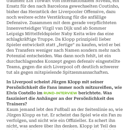
träumen: Ein Torwart von internationalem Niveau, ein
Ersatz für den nach Barcelona gewechselten Coutinho,
bisher das Herzstück der Liverpooler Offensive, dazu
noch weitere echte Verstärkung für die anfällige
Defensive. Zusammen mit dem gerade verpflichteten
Innenverteidiger Virgil van Dijk und ab Sommer
Leipzigs Mittelfeldspieler Naby Keita wäre das eine
schlagkräftige Truppe. Da Klopp prinzipiell lieber
Spieler entwickelt statt „fertige“ zu kaufen, wird er bei
den Transfers weniger nach Namen sondern mehr nach
Potenzial entscheiden. Was dann noch fehlt, ist ein
durchschlagendes Konzept gegen defensiv eingestellte
Teams, gegen die sich Liverpool oft deutlich schwerer
tut als gegen mitspielende Spitzenmannschaften.
In Liverpool scheint Jürgen Klopp mit seiner
Persönlichkeit die Fans immer noch mitzureißen, wie
Elvis Costello im
berichtete. Was
RUND-INTERVIEW
fasziniert die Anhänger an der Persönlichkeit des
Trainers?
Kaum jemand lebt den Fußball an der Seitenlinie so, wie
Jürgen Klopp es tut. Er scheint das Spiel wie ein Fan zu
verfolgen, und nicht wie ein Offizieller. Es schert ihn
nicht, was andere über ihn denken. Klopp ist Teil des