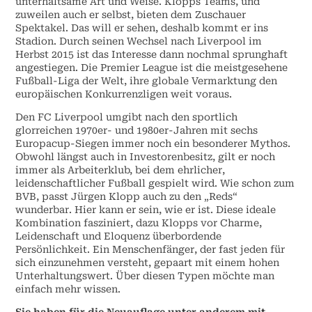
unterhaltsame Art und Weise. Klopps Teams, und
zuweilen auch er selbst, bieten dem Zuschauer
Spektakel. Das will er sehen, deshalb kommt er ins
Stadion. Durch seinen Wechsel nach Liverpool im
Herbst 2015 ist das Interesse dann nochmal sprunghaft
angestiegen. Die Premier League ist die meistgesehene
Fußball-Liga der Welt, ihre globale Vermarktung den
europäischen Konkurrenzligen weit voraus.
Den FC Liverpool umgibt nach den sportlich
glorreichen 1970er- und 1980er-Jahren mit sechs
Europacup-Siegen immer noch ein besonderer Mythos.
Obwohl längst auch in Investorenbesitz, gilt er noch
immer als Arbeiterklub, bei dem ehrlicher,
leidenschaftlicher Fußball gespielt wird. Wie schon zum
BVB, passt Jürgen Klopp auch zu den „Reds“
wunderbar. Hier kann er sein, wie er ist. Diese ideale
Kombination fasziniert, dazu Klopps vor Charme,
Leidenschaft und Eloquenz überbordende
Persönlichkeit. Ein Menschenfänger, der fast jeden für
sich einzunehmen versteht, gepaart mit einem hohen
Unterhaltungswert. Über diesen Typen möchte man
einfach mehr wissen.
Sie haben für die Neuauflage unter anderem mit