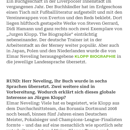
Ein Buchgeschäft in der Liverpooler Innenstadt im
vergangenen Jahr. Der Buchhändler hat im Erdgeschoss
einen Tisch mit Fußballliteratur aufgestellt und mit den
Vereinswappen von Everton und den Reds beklebt. Dort
liegen hüfthoch gestapelte Werke von Steven Gerrard,
Didi Hamann und ganz rechts noch zwei Exemplare von
„Jurgen Klopp. The Biographie“ einträchtig
nebeneinander. Der deutsche Trainer ist in der
Arbeiterstadt an der Mersey weiter populär. Aber auch
in Japan, Polen und den Niederlanden wurde die von
Elmar Neveling herausgegebene
KLO
PP
BIOGRAPHIE
in
die jeweilige Landessprache übersetzt.
RUND: Herr Neveling, Ihr Buch wurde in sechs
Sprachen übersetzt. Zwei weitere sind in
Vorbereitung. Wodurch erklärt sich dieses globale
Interesse an Jürgen Klopp?
Elmar Neveling: Viele hat es begeistert, wie Klopp aus
dem Durchschnittsteam, das Borussia Dortmund 2008
noch besaß, binnen fünf Jahren einen Deutschen
Meister, Pokalsieger und Champions-League-Finalisten
formte – und das auf eine menschlich wie sportlich sehr