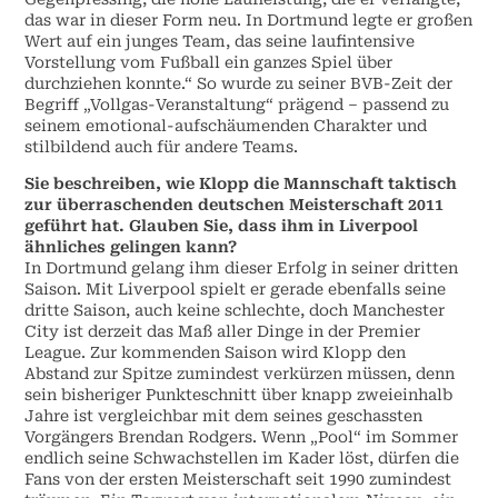
das war in dieser Form neu. In Dortmund legte er großen
Wert auf ein junges Team, das seine laufintensive
Vorstellung vom Fußball ein ganzes Spiel über
durchziehen konnte.“ So wurde zu seiner BVB-Zeit der
Begriff „Vollgas-Veranstaltung“ prägend – passend zu
seinem emotional-aufschäumenden Charakter und
stilbildend auch für andere Teams.
Sie beschreiben, wie Klopp die Mannschaft taktisch
zur überraschenden deutschen Meisterschaft 2011
geführt hat. Glauben Sie, dass ihm in Liverpool
ähnliches gelingen kann?
In Dortmund gelang ihm dieser Erfolg in seiner dritten
Saison. Mit Liverpool spielt er gerade ebenfalls seine
dritte Saison, auch keine schlechte, doch Manchester
City ist derzeit das Maß aller Dinge in der Premier
League. Zur kommenden Saison wird Klopp den
Abstand zur Spitze zumindest verkürzen müssen, denn
sein bisheriger Punkteschnitt über knapp zweieinhalb
Jahre ist vergleichbar mit dem seines geschassten
Vorgängers Brendan Rodgers. Wenn „Pool“ im Sommer
endlich seine Schwachstellen im Kader löst, dürfen die
Fans von der ersten Meisterschaft seit 1990 zumindest