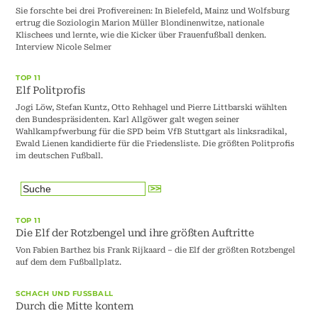
Sie forschte bei drei Profivereinen: In Bielefeld, Mainz und Wolfsburg
ertrug die Soziologin Marion Müller Blondinenwitze, nationale
Klischees und lernte, wie die Kicker über Frauenfußball denken.
Interview Nicole Selmer
TOP 11
Elf Politprofis
Jogi Löw, Stefan Kuntz, Otto Rehhagel und Pierre Littbarski wählten
den Bundespräsidenten. Karl Allgöwer galt wegen seiner
Wahlkampfwerbung für die SPD beim VfB Stuttgart als linksradikal,
Ewald Lienen kandidierte für die Friedensliste. Die größten Politprofis
im deutschen Fußball.
TOP 11
Die Elf der Rotzbengel und ihre größten Auftritte
Von Fabien Barthez bis Frank Rijkaard – die Elf der größten Rotzbengel
auf dem dem Fußballplatz.
SCHACH UND FUSSBALL
Durch die Mitte kontern