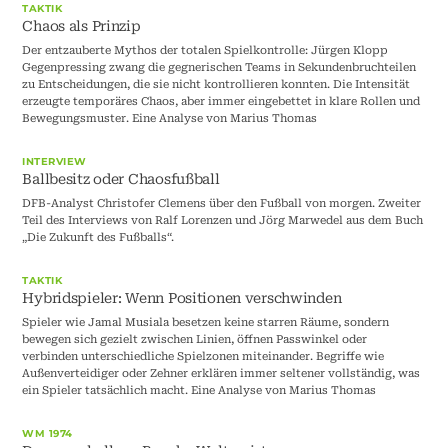
TAKTIK
Chaos als Prinzip
Der entzauberte Mythos der totalen Spielkontrolle: Jürgen Klopp
Gegenpressing zwang die gegnerischen Teams in Sekundenbruchteilen
zu Entscheidungen, die sie nicht kontrollieren konnten. Die Intensität
erzeugte temporäres Chaos, aber immer eingebettet in klare Rollen und
Bewegungsmuster. Eine Analyse von Marius Thomas
INTERVIEW
Ballbesitz oder Chaosfußball
DFB-Analyst Christofer Clemens über den Fußball von morgen. Zweiter
Teil des Interviews von Ralf Lorenzen und Jörg Marwedel aus dem Buch
„Die Zukunft des Fußballs“.
TAKTIK
Hybridspieler: Wenn Positionen verschwinden
Spieler wie Jamal Musiala besetzen keine starren Räume, sondern
bewegen sich gezielt zwischen Linien, öffnen Passwinkel oder
verbinden unterschiedliche Spielzonen miteinander. Begriffe wie
Außenverteidiger oder Zehner erklären immer seltener vollständig, was
ein Spieler tatsächlich macht. Eine Analyse von Marius Thomas
WM 1974