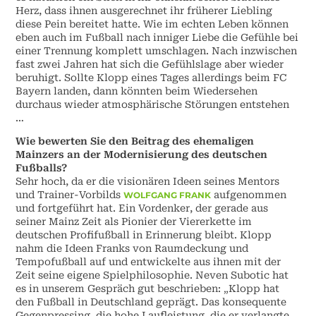
Herz, dass ihnen ausgerechnet ihr früherer Liebling
diese Pein bereitet hatte. Wie im echten Leben können
eben auch im Fußball nach inniger Liebe die Gefühle bei
einer Trennung komplett umschlagen. Nach inzwischen
fast zwei Jahren hat sich die Gefühlslage aber wieder
beruhigt. Sollte Klopp eines Tages allerdings beim FC
Bayern landen, dann könnten beim Wiedersehen
durchaus wieder atmosphärische Störungen entstehen
…
Wie bewerten Sie den Beitrag des ehemaligen
Mainzers an der Modernisierung des deutschen
Fußballs?
Sehr hoch, da er die visionären Ideen seines Mentors
und Trainer-Vorbilds
aufgenommen
WOLFGANG FRANK
und fortgeführt hat. Ein Vordenker, der gerade aus
seiner Mainz Zeit als Pionier der Viererkette im
deutschen Profifußball in Erinnerung bleibt. Klopp
nahm die Ideen Franks von Raumdeckung und
Tempofußball auf und entwickelte aus ihnen mit der
Zeit seine eigene Spielphilosophie. Neven Subotic hat
es in unserem Gespräch gut beschrieben: „Klopp hat
den Fußball in Deutschland geprägt. Das konsequente
Gegenpressing, die hohe Laufleistung, die er verlangte,