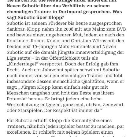
Neven Subotic über das Verhältnis zu seinem
ehemaligen Trainer in Dortmund gesprochen. Was
sagt Subotic über Klopp?
Subotic ist seinem Förderer bis heute ausgesprochen
dankbar. Klopp nahm ihn 2008 mit aus Mainz zum BVB
und bewies einen ungeheuren Mut, indem er nach den
Routiniers Robert Kovac und Christian Wörns mit den
beiden erst 19-jährigen Mats Hummels und Neven
Subotic auf die damals jüngste Innenverteidigung der
Liga setzte – in der Öffentlichkeit teils als
„Kinderriegel“ verspottet. Doch der Erfolg gab ihm
Recht. Auch ein Jahrzehnt später schwärmt Subotic
noch immer von seinem ehemaligen Trainer und lobt
insbesondere dessen menschliche Qualitäten, wenn er
sagt: „Jürgen Klopp kann einfach sehr gut mit
Menschen umgehen und holt das Beste aus ihrem
Potenzial heraus. Er bringt jedem eine hohe
Wertschätzung entgegen, ganz egal, ob Fan, Zeugwart
oder Starspieler. Der Respekt ist immer da.“
Für Subotic erfüllt Klopp die Kernaufgabe eines
Trainers, nämlich jeden Spieler besser zu machen, par
excellence. Er schließt mit seinen Spielern einen