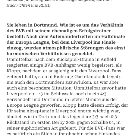
Nachrichten und RUND
Sie leben in Dortmund. Wie ist es um das Verhältnis
des BVB mit seinem ehemaligen Erfolgstrainer
bestellt: Nach dem Aufeinandertreffen im Halbfinale
der Europa League, bei dem Liverpool ins Finale
einzog, wurden atmosphärische Störungen des einst
harmonischen Verhältnisses gemeldet.
Unmittelbar nach dem Rückspiel-Drama in Anfield
reagierten einige BVB-Anhänger wenig begeistert, als
Klopp, nachdem er ausgiebig mit den Liverpool-Fans
gefeiert hatte, sich in Richtung Gästefanblock begab,
um auch den Dortmundern zuzuwinken. Es war aber
auch eine besondere Situation: Unmittelbar zuvor hatte
Liverpool ein 1:3 im Schlussakt noch in ein 4:3
verwandelt und Dortmund in letzter Minute aus der
Europa League geworfen. Klopp hatte diesen Erfolg, der
für seine Akzeptanz in Liverpool enorm wichtig war,
ähnlich wie in Dortmund das legendäre 3:3 nach 0:3-
Rückstand im ersten Derby 2008 gegen Schalke 04, in
seiner euphorischen Art gefeiert. Für die BVB-Fans war
es natürlich ein Stich in ihr ohnehin schon blutendes