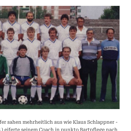
fer sahen mehrheitlich aus wie Klaus Schlappner -
r.) eiferte seinem Coach in punkto Bartpflege nach