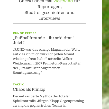
Checkt doch mal
Westwind
für
Reportagen,
Stadtteilgeschichten und
Interviews
RUNDE PRESSE
„Fußballfreunde – ihr seid dran!
Jetzt!“
„RUND war das einzige Magazin der Welt,
auf das ich mich wirklich jeden Monat
wieder gefreut habe“, schreibt Volker
Weidermann, 2007 Feuilleton-Ressortleiter
der „Frankfurter Allgemeinen
Sonntagszeitung“.
TAKTIK
Chaos als Prinzip
Der entzauberte Mythos der totalen
Spielkontrolle: Jürgen Klopp Gegenpressing
zwang die gegnerischen Teams in