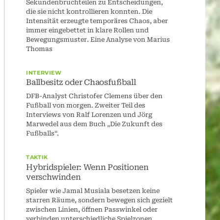
Sekundenbruchteilen zu Entscheidungen,
die sie nicht kontrollieren konnten. Die
Intensität erzeugte temporäres Chaos, aber
immer eingebettet in klare Rollen und
Bewegungsmuster. Eine Analyse von Marius
Thomas
INTERVIEW
Ballbesitz oder Chaosfußball
DFB-Analyst Christofer Clemens über den
Fußball von morgen. Zweiter Teil des
Interviews von Ralf Lorenzen und Jörg
Marwedel aus dem Buch „Die Zukunft des
Fußballs“.
TAKTIK
Hybridspieler: Wenn Positionen
verschwinden
Spieler wie Jamal Musiala besetzen keine
starren Räume, sondern bewegen sich gezielt
zwischen Linien, öffnen Passwinkel oder
verbinden unterschiedliche Spielzonen