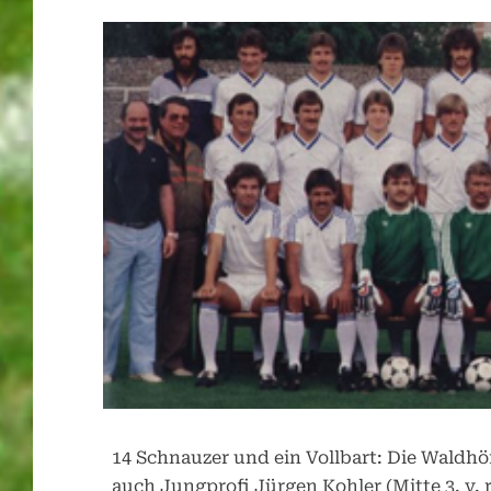
14 Schnauzer und ein Vollbart: Die Waldhö
auch Jungprofi Jürgen Kohler (Mitte 3. v. 