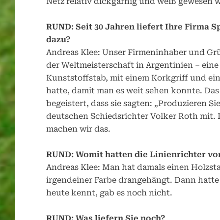
Netz relativ dickgarnig und weiß gewesen w
RUND: Seit 30 Jahren liefert Ihre Firma S
dazu?
Andreas Klee: Unser Firmeninhaber und Grün
der Weltmeisterschaft in Argentinien – eine
Kunststoffstab, mit einem Korkgriff und e
hatte, damit man es weit sehen konnte. Das 
begeistert, dass sie sagten: „Produzieren S
deutschen Schiedsrichter Volker Roth mit. 
machen wir das.
RUND: Womit hatten die Linienrichter v
Andreas Klee: Man hat damals einen Holzs
irgendeiner Farbe drangehängt. Dann hatte 
heute kennt, gab es noch nicht.
RUND: Was liefern Sie noch?