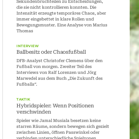
Sekundenbruchteilen zu Entscheidungen,
die sie nicht kontrollieren konnten. Die
Intensität erzeugte temporäres Chaos, aber
immer eingebettet in klare Rollen und
Bewegungsmuster. Eine Analyse von Marius
Thomas
INTERVIEW
Ballbesitz oder Chaosfußball
DFB-Analyst Christofer Clemens über den
Fußball von morgen. Zweiter Teil des
Interviews von Ralf Lorenzen und Jörg
Marwedel aus dem Buch „Die Zukunft des
Fußballs“.
TAKTIK
Hybridspieler: Wenn Positionen
verschwinden
Spieler wie Jamal Musiala besetzen keine
starren Räume, sondern bewegen sich gezielt
zwischen Linien, öffnen Passwinkel oder
verbinden unterschiedliche Spielzonen