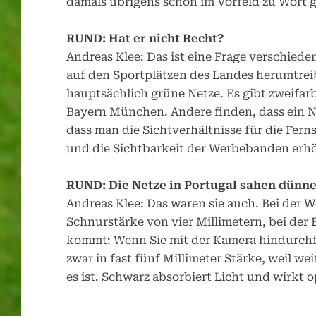
damals übrigens schon im Vorfeld zu Wort 
RUND: Hat er nicht Recht?
Andreas Klee: Das ist eine Frage verschied
auf den Sportplätzen des Landes herumtreib
hauptsächlich grüne Netze. Es gibt zweifa
Bayern München. Andere finden, dass ein Ne
dass man die Sichtverhältnisse für die Fer
und die Sichtbarkeit der Werbebanden erhö
RUND: Die Netze in Portugal sahen dünne
Andreas Klee: Das waren sie auch. Bei der W
Schnurstärke von vier Millimetern, bei der 
kommt: Wenn Sie mit der Kamera hindurchfi
zwar in fast fünf Millimeter Stärke, weil wei
es ist. Schwarz absorbiert Licht und wirkt 