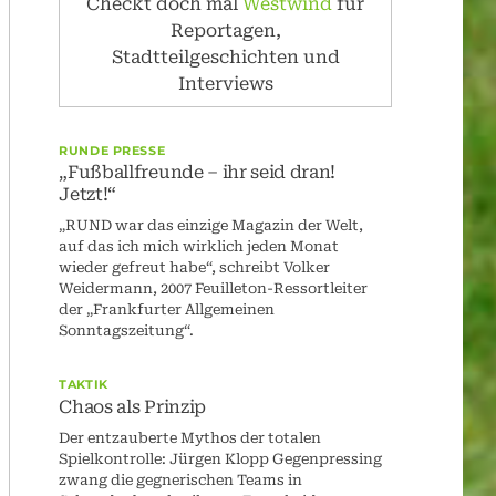
Checkt doch mal
Westwind
für
Reportagen,
Stadtteilgeschichten und
Interviews
RUNDE PRESSE
„Fußballfreunde – ihr seid dran!
Jetzt!“
„RUND war das einzige Magazin der Welt,
auf das ich mich wirklich jeden Monat
wieder gefreut habe“, schreibt Volker
Weidermann, 2007 Feuilleton-Ressortleiter
der „Frankfurter Allgemeinen
Sonntagszeitung“.
TAKTIK
Chaos als Prinzip
Der entzauberte Mythos der totalen
Spielkontrolle: Jürgen Klopp Gegenpressing
zwang die gegnerischen Teams in