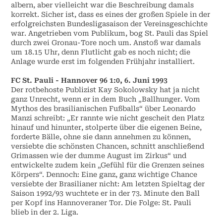
albern, aber vielleicht war die Beschreibung damals
korrekt. Sicher ist, dass es eines der großen Spiele in der
erfolgreichsten Bundesligasaison der Vereinsgeschichte
war. Angetrieben vom Publikum, bog St. Pauli das Spiel
durch zwei Gronau-Tore noch um. Anstoß war damals
um 18.15 Uhr, denn Flutlicht gab es noch nicht; die
Anlage wurde erst im folgenden Frühjahr installiert.
FC St. Pauli - Hannover 96 1:0, 6. Juni 1993
Der rotbehoste Publizist Kay Sokolowsky hat ja nicht
ganz Unrecht, wenn er in dem Buch „Ballhunger. Vom
Mythos des brasilianischen Fußballs“ über Leonardo
Manzi schreibt: „Er rannte wie nicht gescheit den Platz
hinauf und hinunter, stolperte über die eigenen Beine,
forderte Bälle, ohne sie dann annehmen zu können,
versiebte die schönsten Chancen, schnitt anschließend
Grimassen wie der dumme August im Zirkus“ und
entwickelte zudem kein „Gefühl für die Grenzen seines
Körpers“. Dennoch: Eine ganz, ganz wichtige Chance
versiebte der Brasilianer nicht: Am letzten Spieltag der
Saison 1992/93 wuchtete er in der 73. Minute den Ball
per Kopf ins Hannoveraner Tor. Die Folge: St. Pauli
blieb in der 2. Liga.