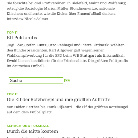
Sie forschte bei drei Profivereinen: In Bielefeld, Mainz und Wolfsburg
ertrug die Soziologin Marion Müller Blondinenwitze, nationale
Klischees und lernte, wie die Kicker über Frauenfußball denken.
Interview Nicole Selmer
TOP 11
Elf Politprofis
Jogi Löw, Stefan Kuntz, Otto Rehhagel und Pierre Littbarski wählten
den Bundespräsidenten. Karl Allgöwer galt wegen seiner
Wahlkampfwerbung für die SPD beim VfB Stuttgart als linksradikal,
Ewald Lienen kandidierte für die Friedensliste. Die größten Politprofis
im deutschen Fußball.
TOP 11
Die Elf der Rotzbengel und ihre größten Auftritte
Von Fabien Barthez bis Frank Rijkaard – die Elf der größten Rotzbengel
auf dem dem Fußballplatz.
SCHACH UND FUSSBALL
Durch die Mitte kontern