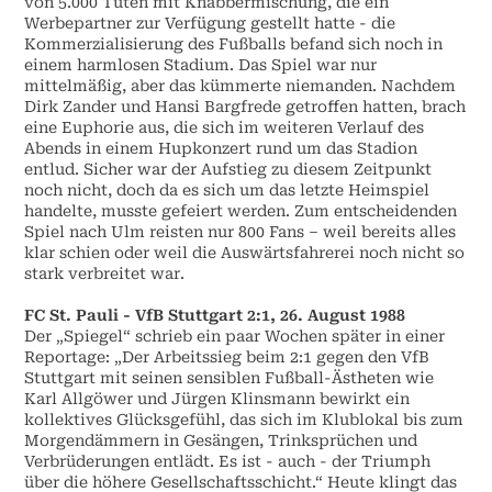
von 5.000 Tüten mit Knabbermischung, die ein
Werbepartner zur Verfügung gestellt hatte - die
Kommerzialisierung des Fußballs befand sich noch in
einem harmlosen Stadium. Das Spiel war nur
mittelmäßig, aber das kümmerte niemanden. Nachdem
Dirk Zander und Hansi Bargfrede getroffen hatten, brach
eine Euphorie aus, die sich im weiteren Verlauf des
Abends in einem Hupkonzert rund um das Stadion
entlud. Sicher war der Aufstieg zu diesem Zeitpunkt
noch nicht, doch da es sich um das letzte Heimspiel
handelte, musste gefeiert werden. Zum entscheidenden
Spiel nach Ulm reisten nur 800 Fans – weil bereits alles
klar schien oder weil die Auswärtsfahrerei noch nicht so
stark verbreitet war.
FC St. Pauli - VfB Stuttgart 2:1, 26. August 1988
Der „Spiegel“ schrieb ein paar Wochen später in einer
Reportage: „Der Arbeitssieg beim 2:1 gegen den VfB
Stuttgart mit seinen sensiblen Fußball-Ästheten wie
Karl Allgöwer und Jürgen Klinsmann bewirkt ein
kollektives Glücksgefühl, das sich im Klublokal bis zum
Morgendämmern in Gesängen, Trinksprüchen und
Verbrüderungen entlädt. Es ist - auch - der Triumph
über die höhere Gesellschaftsschicht.“ Heute klingt das