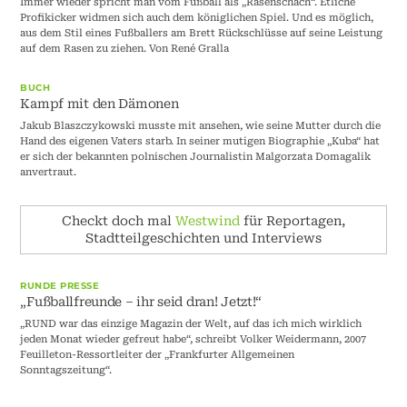
Immer wieder spricht man vom Fußball als „Rasenschach“. Etliche
Profikicker widmen sich auch dem königlichen Spiel. Und es möglich,
aus dem Stil eines Fußballers am Brett Rückschlüsse auf seine Leistung
auf dem Rasen zu ziehen. Von René Gralla
BUCH
Kampf mit den Dämonen
Jakub Blaszczykowski musste mit ansehen, wie seine Mutter durch die
Hand des eigenen Vaters starb. In seiner mutigen Biographie „Kuba“ hat
er sich der bekannten polnischen Journalistin Malgorzata Domagalik
anvertraut.
Checkt doch mal
Westwind
für Reportagen,
Stadtteilgeschichten und Interviews
RUNDE PRESSE
„Fußballfreunde – ihr seid dran! Jetzt!“
„RUND war das einzige Magazin der Welt, auf das ich mich wirklich
jeden Monat wieder gefreut habe“, schreibt Volker Weidermann, 2007
Feuilleton-Ressortleiter der „Frankfurter Allgemeinen
Sonntagszeitung“.