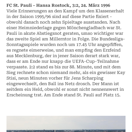
FC St. Pauli - Hansa Rostock, 3:2, 24. März 1996
Viele Erinnerungen an den Kampf um den Klassenerhalt
in der Saison 1995/96 sind auf diese Partie fixiert -
obwohl danach noch zehn Spieltage ausstanden. Nach
einer Heimniederlage gegen Mönchengladbach war St.
Pauli in akute Abstiegsnot geraten, umso wichtiger war
das zweite Spiel am Millerntor in Folge. Die Bundesliga-
Sonntagsspiele wurden noch um 17.45 Uhr angepfiffen,
es regnete eimerweise, und man empfing den Erzfeind
aus Mecklenburg, der in jener Saison derart stark war,
dass er am Ende nur knapp die UEFA-Cup-Teilnahme
verpasste. 2:2 stand es bis zur 88. Minute, und mit dem
Sieg rechnete schon niemand mehr, als ein gewisser Kay
Stisi, neun Minuten vorher für Jens Scharping
eingewechselt, den Ball ins Netz drosch. Der Mann ist
seitdem ein Held, obwohl er sonst nicht nennenswert in
Erscheinung trat. Am Ende stand St. Pauli auf Platz 15.