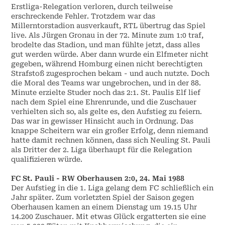
Erstliga-Relegation verloren, durch teilweise
erschreckende Fehler. Trotzdem war das
Millerntorstadion ausverkauft, RTL übertrug das Spiel
live. Als Jürgen Gronau in der 72. Minute zum 1:0 traf,
brodelte das Stadion, und man fühlte jetzt, dass alles
gut werden würde. Aber dann wurde ein Elfmeter nicht
gegeben, während Homburg einen nicht berechtigten
Strafstoß zugesprochen bekam - und auch nutzte. Doch
die Moral des Teams war ungebrochen, und in der 88.
Minute erzielte Studer noch das 2:1. St. Paulis Elf lief
nach dem Spiel eine Ehrenrunde, und die Zuschauer
verhielten sich so, als gelte es, den Aufstieg zu feiern.
Das war in gewisser Hinsicht auch in Ordnung. Das
knappe Scheitern war ein großer Erfolg, denn niemand
hatte damit rechnen können, dass sich Neuling St. Pauli
als Dritter der 2. Liga überhaupt für die Relegation
qualifizieren würde.
FC St. Pauli - RW Oberhausen 2:0, 24. Mai 1988
Der Aufstieg in die 1. Liga gelang dem FC schließlich ein
Jahr später. Zum vorletzten Spiel der Saison gegen
Oberhausen kamen an einem Dienstag um 19.15 Uhr
14.200 Zuschauer. Mit etwas Glück ergatterten sie eine