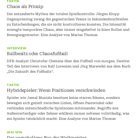
TAKTIK
Chaos als Prinzip
Der entzauberte Mythos der totalen Spielkontrolle: Jürgen Klopp
Gegenpressing zwang die gegnerischen Teams in Sekundenbruchteilen
zu Entscheidungen, die sie nicht kontrollieren konnten. Die Intensität
erzeugte temporäres Chaos, aber immer eingebettet in klare Rollen und
Bewegungsmuster. Eine Analyse von Marius Thomas
INTERVIEW
Ballbesitz oder Chaosfußball
DFB-Analyst Christofer Clemens über den Fußball von morgen. Zweiter
Teil des Interviews von Ralf Lorenzen und Jörg Marwedel aus dem Buch
„Die Zukunft des Fußballs“.
TAKTIK
Hybridspieler: Wenn Positionen verschwinden
Spieler wie Jamal Musiala besetzen keine starren Räume, sondern
bewegen sich gezielt zwischen Linien, öffnen Passwinkel oder
verbinden unterschiedliche Spielzonen miteinander. Begriffe wie
Außenverteidiger oder Zehner erklären immer seltener vollständig, was
ein Spieler tatsächlich macht. Eine Analyse von Marius Thomas
WM 1974
Der verschollene Bus der Weltmeister