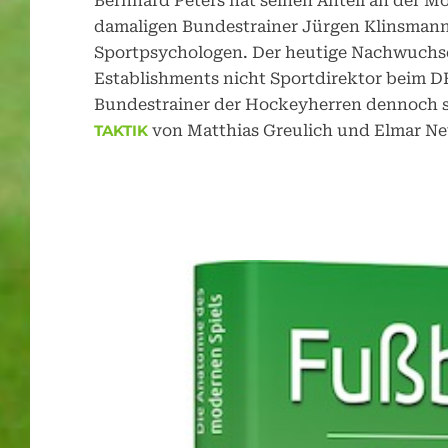
Bernhard Peters hat seinen Anteil an der M
damaligen Bundestrainer Jürgen Klinsman
Sportpsychologen. Der heutige Nachwuchs
Establishments nicht Sportdirektor beim DF
Bundestrainer der Hockeyherren dennoch s
AKTIK
von Matthias Greulich und Elmar Ne