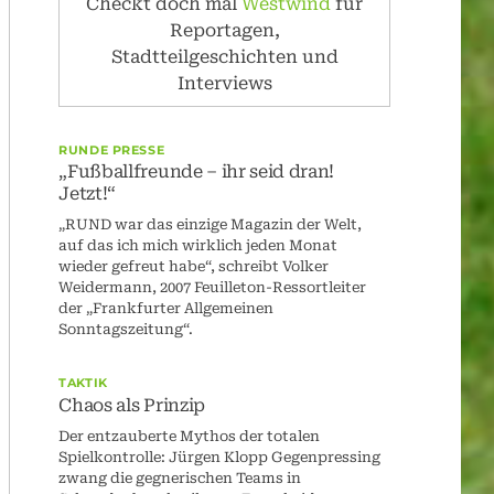
Checkt doch mal
Westwind
für
Reportagen,
Stadtteilgeschichten und
Interviews
RUNDE PRESSE
„Fußballfreunde – ihr seid dran!
Jetzt!“
„RUND war das einzige Magazin der Welt,
auf das ich mich wirklich jeden Monat
wieder gefreut habe“, schreibt Volker
Weidermann, 2007 Feuilleton-Ressortleiter
der „Frankfurter Allgemeinen
Sonntagszeitung“.
TAKTIK
Chaos als Prinzip
Der entzauberte Mythos der totalen
Spielkontrolle: Jürgen Klopp Gegenpressing
zwang die gegnerischen Teams in