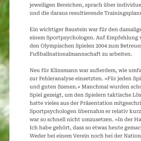
jeweiligen Bereichen, sprach über individue
und die daraus resultierende Trainingspla
Ein wichtiger Baustein war für den damali
einem Sportpsychologen. Auf Empfehlung v
den Olympischen Spielen 2004 zum Betreuer
Fußballnationalmannschaft zu arbeiten.
Neu für Klinsmann war außerdem, wie umfan
zur Fehleranalyse einsetzten. »Für jeden Sp
und guten Szenen.» Manchmal wurden schon
Spiel gezeigt, um den Spielern taktische L
hatte vieles aus der Präsentation mitgesch
Sportpsychologen übernahm er relativ kurzf
war so schnell nicht umzusetzen. »In der H
Ich habe gehört, dass so etwas heute gemach
Weder bei einem Verein noch bei der Nation