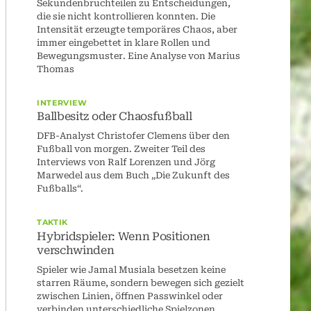
Sekundenbruchteilen zu Entscheidungen,
die sie nicht kontrollieren konnten. Die
Intensität erzeugte temporäres Chaos, aber
immer eingebettet in klare Rollen und
Bewegungsmuster. Eine Analyse von Marius
Thomas
INTERVIEW
Ballbesitz oder Chaosfußball
DFB-Analyst Christofer Clemens über den
Fußball von morgen. Zweiter Teil des
Interviews von Ralf Lorenzen und Jörg
Marwedel aus dem Buch „Die Zukunft des
Fußballs“.
TAKTIK
Hybridspieler: Wenn Positionen
verschwinden
Spieler wie Jamal Musiala besetzen keine
starren Räume, sondern bewegen sich gezielt
zwischen Linien, öffnen Passwinkel oder
verbinden unterschiedliche Spielzonen