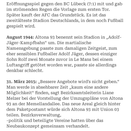
Eröffnungsspiel gegen den BC Lübeck (7:1) mit und gab
im strömenden Regen die Vorlage zum ersten Tor.
Später kauft der AFC das Grundstück. Es ist das
zweitälteste Stadion Deutschlands, in dem noch Fußball
gespielt wird.
August 1944:
Altona 93 benennt sein Stadion in „Adolf-
Jäger-Kampfbahn“ um. Die martialische
Namensgebung passte zum damaligen Zeitgeist, zum
eher sensiblen Fußballer Adolf Jäger, dessen einziger
Sohn Rolf zwei Monate zuvor in Le Mans bei einem
Luftangriff getötet worden war, passte sie allerdings
denkbar schlecht.
31. März 2015:
„Bessere Angebote wird’s nicht geben.“
Man werde in absehbarer Zeit „kaum eine andere
Möglichkeit“ finden, sagt Bezirksamtsleiterin Liane
Melzer bei der Vorstellung der Umzugspläne von Altona
93 an der Memellandallee. Das neue Areal gleich hinter
dem Paketpostamt würde sich Altona 93 mit Union 03
teilen. Bezirksverwaltung,
-politik und beteiligte Vereine hatten über das
Neubaukonzept gemeinsam verhandelt.