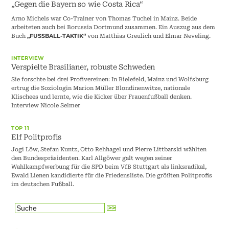
„Gegen die Bayern so wie Costa Rica“
Arno Michels war Co-Trainer von Thomas Tuchel in Mainz. Beide
arbeiteten auch bei Borussia Dortmund zusammen. Ein Auszug aus dem
Buch
von Matthias Greulich und Elmar Neveling.
„FUSSBALL-TAKTIK“
INTERVIEW
Verspielte Brasilianer, robuste Schweden
Sie forschte bei drei Profivereinen: In Bielefeld, Mainz und Wolfsburg
ertrug die Soziologin Marion Müller Blondinenwitze, nationale
Klischees und lernte, wie die Kicker über Frauenfußball denken.
Interview Nicole Selmer
TOP 11
Elf Politprofis
Jogi Löw, Stefan Kuntz, Otto Rehhagel und Pierre Littbarski wählten
den Bundespräsidenten. Karl Allgöwer galt wegen seiner
Wahlkampfwerbung für die SPD beim VfB Stuttgart als linksradikal,
Ewald Lienen kandidierte für die Friedensliste. Die größten Politprofis
im deutschen Fußball.