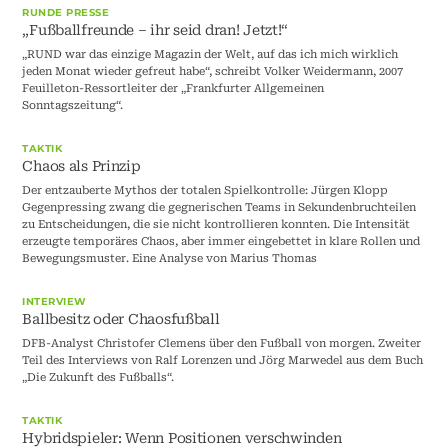
RUNDE PRESSE
„Fußballfreunde – ihr seid dran! Jetzt!“
„RUND war das einzige Magazin der Welt, auf das ich mich wirklich
jeden Monat wieder gefreut habe“, schreibt Volker Weidermann, 2007
Feuilleton-Ressortleiter der „Frankfurter Allgemeinen
Sonntagszeitung“.
TAKTIK
Chaos als Prinzip
Der entzauberte Mythos der totalen Spielkontrolle: Jürgen Klopp
Gegenpressing zwang die gegnerischen Teams in Sekundenbruchteilen
zu Entscheidungen, die sie nicht kontrollieren konnten. Die Intensität
erzeugte temporäres Chaos, aber immer eingebettet in klare Rollen und
Bewegungsmuster. Eine Analyse von Marius Thomas
INTERVIEW
Ballbesitz oder Chaosfußball
DFB-Analyst Christofer Clemens über den Fußball von morgen. Zweiter
Teil des Interviews von Ralf Lorenzen und Jörg Marwedel aus dem Buch
„Die Zukunft des Fußballs“.
TAKTIK
Hybridspieler: Wenn Positionen verschwinden