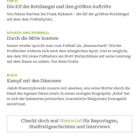
TOP 11
Die Elf der Rotzbengel und ihre größten Auftritte
Von Fabien Barthez bis Frank Rijkaard – die Elf der größten Rotzbengel
auf dem dem Fußballplatz.
SCHACH UND FUSSBALL
Durch die Mitte kontern
Immer wieder spricht man vom Fußball als „Rasenschach“. Etliche
Profikicker widmen sich auch dem königlichen Spiel. Und es möglich,
aus dem Stil eines Fußballers am Brett Rückschlüsse auf seine Leistung
auf dem Rasen zu ziehen. Von René Gralla
BUCH
Kampf mit den Dämonen
Jakub Blaszczykowski musste mit ansehen, wie seine Mutter durch die
Hand des eigenen Vaters starb. In seiner mutigen Biographie „Kuba“ hat
er sich der bekannten polnischen Journalistin Malgorzata Domagalik
anvertraut.
Checkt doch mal
Westwind
für Reportagen,
Stadtteilgeschichten und Interviews