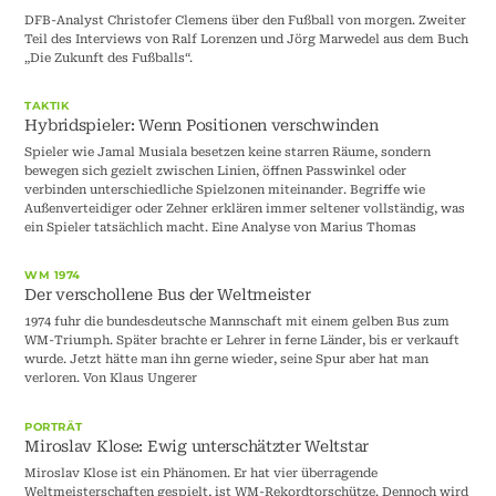
DFB-Analyst Christofer Clemens über den Fußball von morgen. Zweiter
Teil des Interviews von Ralf Lorenzen und Jörg Marwedel aus dem Buch
„Die Zukunft des Fußballs“.
TAKTIK
Hybridspieler: Wenn Positionen verschwinden
Spieler wie Jamal Musiala besetzen keine starren Räume, sondern
bewegen sich gezielt zwischen Linien, öffnen Passwinkel oder
verbinden unterschiedliche Spielzonen miteinander. Begriffe wie
Außenverteidiger oder Zehner erklären immer seltener vollständig, was
ein Spieler tatsächlich macht. Eine Analyse von Marius Thomas
WM 1974
Der verschollene Bus der Weltmeister
1974 fuhr die bundesdeutsche Mannschaft mit einem gelben Bus zum
WM-Triumph. Später brachte er Lehrer in ferne Länder, bis er verkauft
wurde. Jetzt hätte man ihn gerne wieder, seine Spur aber hat man
verloren. Von Klaus Ungerer
PORTRÄT
Miroslav Klose: Ewig unterschätzter Weltstar
Miroslav Klose ist ein Phänomen. Er hat vier überragende
Weltmeisterschaften gespielt, ist WM-Rekordtorschütze. Dennoch wird