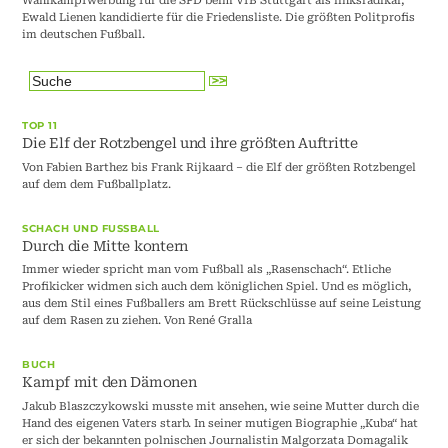
Wahlkampfwerbung für die SPD beim VfB Stuttgart als linksradikal,
Ewald Lienen kandidierte für die Friedensliste. Die größten Politprofis
im deutschen Fußball.
TOP 11
Die Elf der Rotzbengel und ihre größten Auftritte
Von Fabien Barthez bis Frank Rijkaard – die Elf der größten Rotzbengel
auf dem dem Fußballplatz.
SCHACH UND FUSSBALL
Durch die Mitte kontern
Immer wieder spricht man vom Fußball als „Rasenschach“. Etliche
Profikicker widmen sich auch dem königlichen Spiel. Und es möglich,
aus dem Stil eines Fußballers am Brett Rückschlüsse auf seine Leistung
auf dem Rasen zu ziehen. Von René Gralla
BUCH
Kampf mit den Dämonen
Jakub Blaszczykowski musste mit ansehen, wie seine Mutter durch die
Hand des eigenen Vaters starb. In seiner mutigen Biographie „Kuba“ hat
er sich der bekannten polnischen Journalistin Malgorzata Domagalik