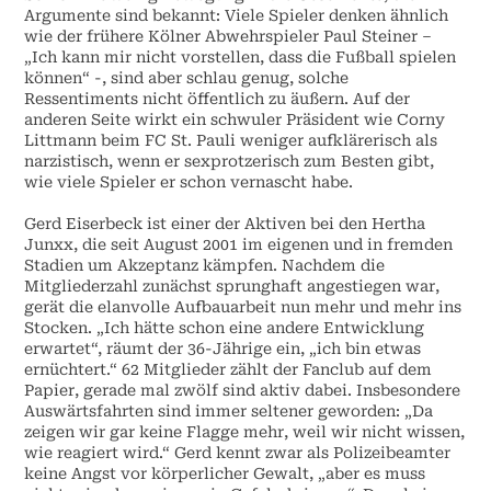
Argumente sind bekannt: Viele Spieler denken ähnlich
wie der frühere Kölner Abwehrspieler Paul Steiner –
„Ich kann mir nicht vorstellen, dass die Fußball spielen
können“ -, sind aber schlau genug, solche
Ressentiments nicht öffentlich zu äußern. Auf der
anderen Seite wirkt ein schwuler Präsident wie Corny
Littmann beim FC St. Pauli weniger aufklärerisch als
narzistisch, wenn er sexprotzerisch zum Besten gibt,
wie viele Spieler er schon vernascht habe.
Gerd Eiserbeck ist einer der Aktiven bei den Hertha
Junxx, die seit August 2001 im eigenen und in fremden
Stadien um Akzeptanz kämpfen. Nachdem die
Mitgliederzahl zunächst sprunghaft angestiegen war,
gerät die elanvolle Aufbauarbeit nun mehr und mehr ins
Stocken. „Ich hätte schon eine andere Entwicklung
erwartet“, räumt der 36-Jährige ein, „ich bin etwas
ernüchtert.“ 62 Mitglieder zählt der Fanclub auf dem
Papier, gerade mal zwölf sind aktiv dabei. Insbesondere
Auswärtsfahrten sind immer seltener geworden: „Da
zeigen wir gar keine Flagge mehr, weil wir nicht wissen,
wie reagiert wird.“ Gerd kennt zwar als Polizeibeamter
keine Angst vor körperlicher Gewalt, „aber es muss