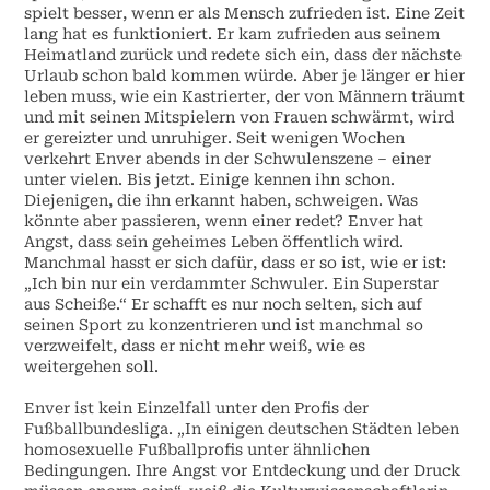
spielt besser, wenn er als Mensch zufrieden ist. Eine Zeit
lang hat es funktioniert. Er kam zufrieden aus seinem
Heimatland zurück und redete sich ein, dass der nächste
Urlaub schon bald kommen würde. Aber je länger er hier
leben muss, wie ein Kastrierter, der von Männern träumt
und mit seinen Mitspielern von Frauen schwärmt, wird
er gereizter und unruhiger. Seit wenigen Wochen
verkehrt Enver abends in der Schwulenszene – einer
unter vielen. Bis jetzt. Einige kennen ihn schon.
Diejenigen, die ihn erkannt haben, schweigen. Was
könnte aber passieren, wenn einer redet? Enver hat
Angst, dass sein geheimes Leben öffentlich wird.
Manchmal hasst er sich dafür, dass er so ist, wie er ist:
„Ich bin nur ein verdammter Schwuler. Ein Superstar
aus Scheiße.“ Er schafft es nur noch selten, sich auf
seinen Sport zu konzentrieren und ist manchmal so
verzweifelt, dass er nicht mehr weiß, wie es
weitergehen soll.
Enver ist kein Einzelfall unter den Profis der
Fußballbundesliga. „In einigen deutschen Städten leben
homosexuelle Fußballprofis unter ähnlichen
Bedingungen. Ihre Angst vor Entdeckung und der Druck