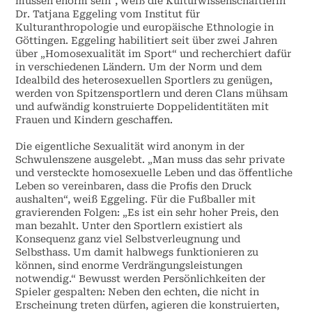
müssen enorm sein“, weiß die Kulturwissenschaftlerin
Dr. Tatjana Eggeling vom Institut für
Kulturanthropologie und europäische Ethnologie in
Göttingen. Eggeling habilitiert seit über zwei Jahren
über „Homosexualität im Sport“ und recherchiert dafür
in verschiedenen Ländern. Um der Norm und dem
Idealbild des heterosexuellen Sportlers zu genügen,
werden von Spitzensportlern und deren Clans mühsam
und aufwändig konstruierte Doppelidentitäten mit
Frauen und Kindern geschaffen.
Die eigentliche Sexualität wird anonym in der
Schwulenszene ausgelebt. „Man muss das sehr private
und versteckte homosexuelle Leben und das öffentliche
Leben so vereinbaren, dass die Profis den Druck
aushalten“, weiß Eggeling. Für die Fußballer mit
gravierenden Folgen: „Es ist ein sehr hoher Preis, den
man bezahlt. Unter den Sportlern existiert als
Konsequenz ganz viel Selbstverleugnung und
Selbsthass. Um damit halbwegs funktionieren zu
können, sind enorme Verdrängungsleistungen
notwendig.“ Bewusst werden Persönlichkeiten der
Spieler gespalten: Neben den echten, die nicht in
Erscheinung treten dürfen, agieren die konstruierten,