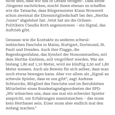
nicht sein, dass wir uns in Gefahr bringen“. Dass keine
Jüngeren nachrücken, macht ihnen ebenso zu schaffen
wie die Tatsache, dass Bürgermeister Klaus Wowereit
schon zweimal die Ehrenmitgliedschaft bei den „Hertha
Junxx“ abgelehnt hat. Jetzt hat sie die Grünen-
Politikern Claudia Roth angenommen – ein Signal, das
Auftrieb gibt.
Genauso wie die Kontakte zu anderen schwul-
lesbischen Fanclubs in Mainz, Stuttgart, Dortmund, St.
Pauli und Dresden. Auch ihre Flagge, die
Regenbogenfahne, das Symbol der Homosexuellen, mit
dem Hertha-Emblem, soll vergrößert werden. War sie
bislang 1,80 auf 1,10 Meter, wird sie künftig 2,50 auf 1,80
Meter messen. Auch als Beweis für sich selber, dass man
noch etwas bewegen kann. Aber vor allem als „Signal an
schwule Spieler, dass es uns gibt“, sagt Andreas
Schluricke, Mitglied des Fanclubs und im Berufsleben
Mitarbeiter eines Bundestagsabgeordneten der SPD:
„Wir wünschen uns, dass uns mal ein schwuler Spieler
anspricht, um Erfahrungen auszutauschen – das muss
kein Herthaner sein. Einer muss aber endlich mal den
Anfang machen.“