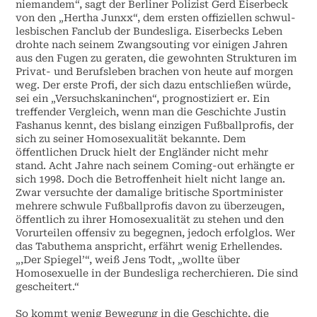
niemandem“, sagt der Berliner Polizist Gerd Eiserbeck
von den „Hertha Junxx“, dem ersten offiziellen schwul-
lesbischen Fanclub der Bundesliga. Eiserbecks Leben
drohte nach seinem Zwangsouting vor einigen Jahren
aus den Fugen zu geraten, die gewohnten Strukturen im
Privat- und Berufsleben brachen von heute auf morgen
weg. Der erste Profi, der sich dazu entschließen würde,
sei ein „Versuchskaninchen“, prognostiziert er. Ein
treffender Vergleich, wenn man die Geschichte Justin
Fashanus kennt, des bislang einzigen Fußballprofis, der
sich zu seiner Homosexualität bekannte. Dem
öffentlichen Druck hielt der Engländer nicht mehr
stand. Acht Jahre nach seinem Coming-out erhängte er
sich 1998. Doch die Betroffenheit hielt nicht lange an.
Zwar versuchte der damalige britische Sportminister
mehrere schwule Fußballprofis davon zu überzeugen,
öffentlich zu ihrer Homosexualität zu stehen und den
Vorurteilen offensiv zu begegnen, jedoch erfolglos. Wer
das Tabuthema anspricht, erfährt wenig Erhellendes.
„,Der Spiegel’“, weiß Jens Todt, „wollte über
Homosexuelle in der Bundesliga recherchieren. Die sind
gescheitert.“
So kommt wenig Bewegung in die Geschichte, die