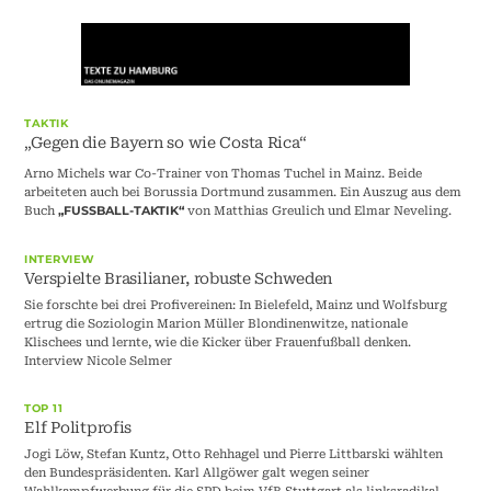
TAKTIK
„Gegen die Bayern so wie Costa Rica“
Arno Michels war Co-Trainer von Thomas Tuchel in Mainz. Beide
arbeiteten auch bei Borussia Dortmund zusammen. Ein Auszug aus dem
Buch
von Matthias Greulich und Elmar Neveling.
„FUSSBALL-TAKTIK“
INTERVIEW
Verspielte Brasilianer, robuste Schweden
Sie forschte bei drei Profivereinen: In Bielefeld, Mainz und Wolfsburg
ertrug die Soziologin Marion Müller Blondinenwitze, nationale
Klischees und lernte, wie die Kicker über Frauenfußball denken.
Interview Nicole Selmer
TOP 11
Elf Politprofis
Jogi Löw, Stefan Kuntz, Otto Rehhagel und Pierre Littbarski wählten
den Bundespräsidenten. Karl Allgöwer galt wegen seiner