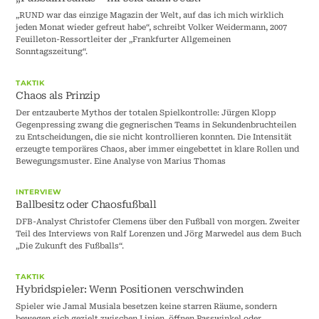
„RUND war das einzige Magazin der Welt, auf das ich mich wirklich
jeden Monat wieder gefreut habe“, schreibt Volker Weidermann, 2007
Feuilleton-Ressortleiter der „Frankfurter Allgemeinen
Sonntagszeitung“.
TAKTIK
Chaos als Prinzip
Der entzauberte Mythos der totalen Spielkontrolle: Jürgen Klopp
Gegenpressing zwang die gegnerischen Teams in Sekundenbruchteilen
zu Entscheidungen, die sie nicht kontrollieren konnten. Die Intensität
erzeugte temporäres Chaos, aber immer eingebettet in klare Rollen und
Bewegungsmuster. Eine Analyse von Marius Thomas
INTERVIEW
Ballbesitz oder Chaosfußball
DFB-Analyst Christofer Clemens über den Fußball von morgen. Zweiter
Teil des Interviews von Ralf Lorenzen und Jörg Marwedel aus dem Buch
„Die Zukunft des Fußballs“.
TAKTIK
Hybridspieler: Wenn Positionen verschwinden
Spieler wie Jamal Musiala besetzen keine starren Räume, sondern
bewegen sich gezielt zwischen Linien, öffnen Passwinkel oder