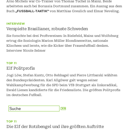
Arno Michels war Co-Trainer von Thomas Tuchel in Mainz. Beide
arbeiteten auch bei Borussia Dortmund zusammen. Ein Auszug aus dem
Buch
von Matthias Greulich und Elmar Neveling.
„FUSSBALL-TAKTIK“
INTERVIEW
Verspielte Brasilianer, robuste Schweden
Sie forschte bei drei Profivereinen: In Bielefeld, Mainz und Wolfsburg
ertrug die Soziologin Marion Müller Blondinenwitze, nationale
Klischees und lernte, wie die Kicker über Frauenfußball denken.
Interview Nicole Selmer
TOP 11
Elf Politprofis
Jogi Löw, Stefan Kuntz, Otto Rehhagel und Pierre Littbarski wählten
den Bundespräsidenten. Karl Allgöwer galt wegen seiner
Wahlkampfwerbung für die SPD beim VfB Stuttgart als linksradikal,
Ewald Lienen kandidierte für die Friedensliste. Die größten Politprofis
im deutschen Fußball.
TOP 11
Die Elf der Rotzbengel und ihre größten Auftritte