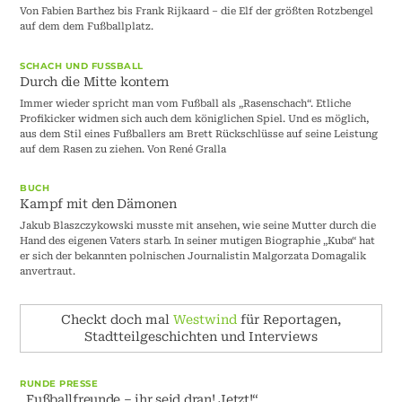
Von Fabien Barthez bis Frank Rijkaard – die Elf der größten Rotzbengel
auf dem dem Fußballplatz.
SCHACH UND FUSSBALL
Durch die Mitte kontern
Immer wieder spricht man vom Fußball als „Rasenschach“. Etliche
Profikicker widmen sich auch dem königlichen Spiel. Und es möglich,
aus dem Stil eines Fußballers am Brett Rückschlüsse auf seine Leistung
auf dem Rasen zu ziehen. Von René Gralla
BUCH
Kampf mit den Dämonen
Jakub Blaszczykowski musste mit ansehen, wie seine Mutter durch die
Hand des eigenen Vaters starb. In seiner mutigen Biographie „Kuba“ hat
er sich der bekannten polnischen Journalistin Malgorzata Domagalik
anvertraut.
Checkt doch mal
Westwind
für Reportagen,
Stadtteilgeschichten und Interviews
RUNDE PRESSE
„Fußballfreunde – ihr seid dran! Jetzt!“