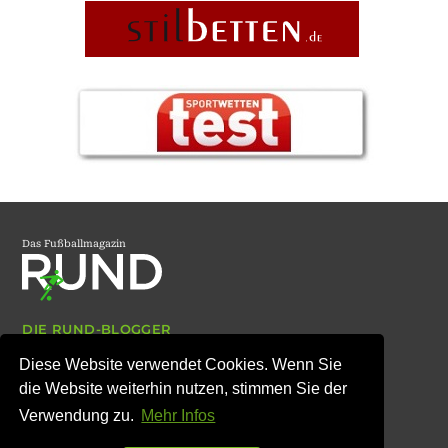
Das Fußballmagazin
DIE RUND-BLOGGER
ARCHIV
Diese Website verwendet Cookies. Wenn Sie
IMPRESSUM
DATENSCHUTZ
die Website weiterhin nutzen, stimmen Sie der
Verwendung zu.
Mehr Infos