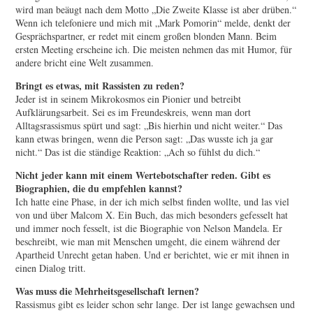
wird man beäugt nach dem Motto „Die Zweite Klasse ist aber drüben.“
Wenn ich telefoniere und mich mit „Mark Pomorin“ melde, denkt der
Gesprächspartner, er redet mit einem großen blonden Mann. Beim
ersten Meeting erscheine ich. Die meisten nehmen das mit Humor, für
andere bricht eine Welt zusammen.
Bringt es etwas, mit Rassisten zu reden?
Jeder ist in seinem Mikrokosmos ein Pionier und betreibt
Aufklärungsarbeit. Sei es im Freundeskreis, wenn man dort
Alltagsrassismus spürt und sagt: „Bis hierhin und nicht weiter.“ Das
kann etwas bringen, wenn die Person sagt: „Das wusste ich ja gar
nicht.“ Das ist die ständige Reaktion: „Ach so fühlst du dich.“
Nicht jeder kann mit einem Wertebotschafter reden. Gibt es
Biographien, die du empfehlen kannst?
Ich hatte eine Phase, in der ich mich selbst finden wollte, und las viel
von und über Malcom X. Ein Buch, das mich besonders gefesselt hat
und immer noch fesselt, ist die Biographie von Nelson Mandela. Er
beschreibt, wie man mit Menschen umgeht, die einem während der
Apartheid Unrecht getan haben. Und er berichtet, wie er mit ihnen in
einen Dialog tritt.
Was muss die Mehrheitsgesellschaft lernen?
Rassismus gibt es leider schon sehr lange. Der ist lange gewachsen und