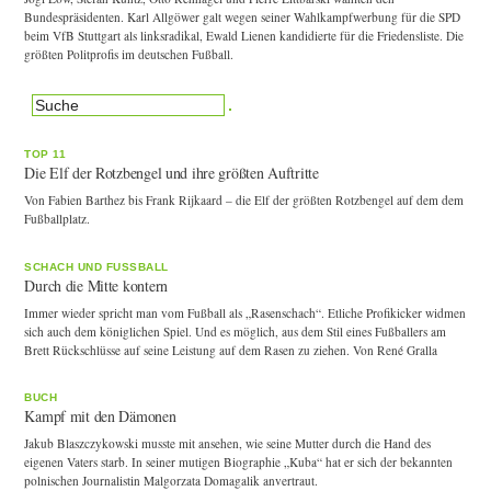
Bundespräsidenten. Karl Allgöwer galt wegen seiner Wahlkampfwerbung für die SPD
beim VfB Stuttgart als linksradikal, Ewald Lienen kandidierte für die Friedensliste. Die
größten Politprofis im deutschen Fußball.
TOP 11
Die Elf der Rotzbengel und ihre größten Auftritte
Von Fabien Barthez bis Frank Rijkaard – die Elf der größten Rotzbengel auf dem dem
Fußballplatz.
SCHACH UND FUSSBALL
Durch die Mitte kontern
Immer wieder spricht man vom Fußball als „Rasenschach“. Etliche Profikicker widmen
sich auch dem königlichen Spiel. Und es möglich, aus dem Stil eines Fußballers am
Brett Rückschlüsse auf seine Leistung auf dem Rasen zu ziehen. Von René Gralla
BUCH
Kampf mit den Dämonen
Jakub Blaszczykowski musste mit ansehen, wie seine Mutter durch die Hand des
eigenen Vaters starb. In seiner mutigen Biographie „Kuba“ hat er sich der bekannten
polnischen Journalistin Malgorzata Domagalik anvertraut.