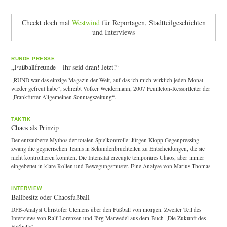
Checkt doch mal
Westwind
für Reportagen, Stadtteilgeschichten
und Interviews
RUNDE PRESSE
„Fußballfreunde – ihr seid dran! Jetzt!“
„RUND war das einzige Magazin der Welt, auf das ich mich wirklich jeden Monat
wieder gefreut habe“, schreibt Volker Weidermann, 2007 Feuilleton-Ressortleiter der
„Frankfurter Allgemeinen Sonntagszeitung“.
TAKTIK
Chaos als Prinzip
Der entzauberte Mythos der totalen Spielkontrolle: Jürgen Klopp Gegenpressing
zwang die gegnerischen Teams in Sekundenbruchteilen zu Entscheidungen, die sie
nicht kontrollieren konnten. Die Intensität erzeugte temporäres Chaos, aber immer
eingebettet in klare Rollen und Bewegungsmuster. Eine Analyse von Marius Thomas
INTERVIEW
Ballbesitz oder Chaosfußball
DFB-Analyst Christofer Clemens über den Fußball von morgen. Zweiter Teil des
Interviews von Ralf Lorenzen und Jörg Marwedel aus dem Buch „Die Zukunft des
Fußballs“.