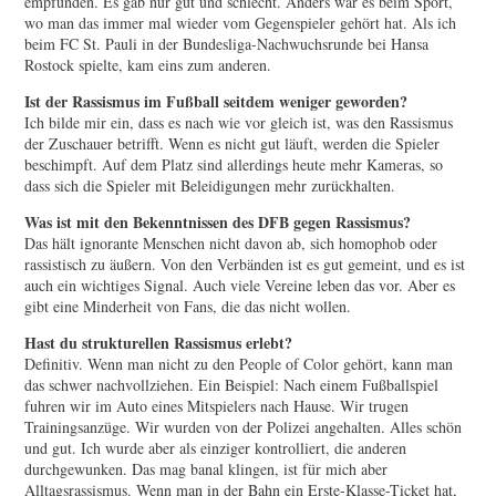
empfunden. Es gab nur gut und schlecht. Anders war es beim Sport,
wo man das immer mal wieder vom Gegenspieler gehört hat. Als ich
beim FC St. Pauli in der Bundesliga-Nachwuchsrunde bei Hansa
Rostock spielte, kam eins zum anderen.
Ist der Rassismus im Fußball seitdem weniger geworden?
Ich bilde mir ein, dass es nach wie vor gleich ist, was den Rassismus
der Zuschauer betrifft. Wenn es nicht gut läuft, werden die Spieler
beschimpft. Auf dem Platz sind allerdings heute mehr Kameras, so
dass sich die Spieler mit Beleidigungen mehr zurückhalten.
Was ist mit den Bekenntnissen des DFB gegen Rassismus?
Das hält ignorante Menschen nicht davon ab, sich homophob oder
rassistisch zu äußern. Von den Verbänden ist es gut gemeint, und es ist
auch ein wichtiges Signal. Auch viele Vereine leben das vor. Aber es
gibt eine Minderheit von Fans, die das nicht wollen.
Hast du strukturellen Rassismus erlebt?
Definitiv. Wenn man nicht zu den People of Color gehört, kann man
das schwer nachvollziehen. Ein Beispiel: Nach einem Fußballspiel
fuhren wir im Auto eines Mitspielers nach Hause. Wir trugen
Trainingsanzüge. Wir wurden von der Polizei angehalten. Alles schön
und gut. Ich wurde aber als einziger kontrolliert, die anderen
durchgewunken. Das mag banal klingen, ist für mich aber
Alltagsrassismus. Wenn man in der Bahn ein Erste-Klasse-Ticket hat,