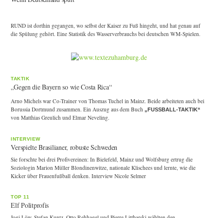
RUND ist dorthin gegangen, wo selbst der Kaiser zu Fuß hingeht, und hat genau auf
die Spülung gehört. Eine Statistik des Wasserverbrauchs bei deutschen WM-Spielen.
TAKTIK
„Gegen die Bayern so wie Costa Rica“
Arno Michels war Co-Trainer von Thomas Tuchel in Mainz. Beide arbeiteten auch bei
Borussia Dortmund zusammen. Ein Auszug aus dem Buch
„FUSSBALL-TAKTIK“
von Matthias Greulich und Elmar Neveling.
INTERVIEW
Verspielte Brasilianer, robuste Schweden
Sie forschte bei drei Profivereinen: In Bielefeld, Mainz und Wolfsburg ertrug die
Soziologin Marion Müller Blondinenwitze, nationale Klischees und lernte, wie die
Kicker über Frauenfußball denken. Interview Nicole Selmer
TOP 11
Elf Politprofis
Jogi Löw, Stefan Kuntz, Otto Rehhagel und Pierre Littbarski wählten den