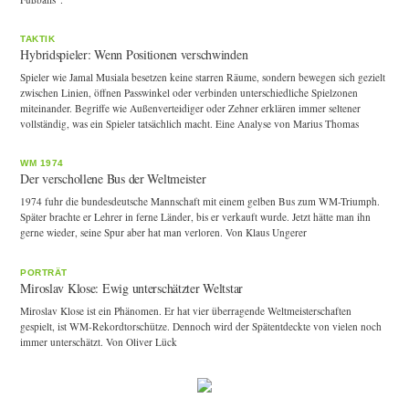
TAKTIK
Hybridspieler: Wenn Positionen verschwinden
Spieler wie Jamal Musiala besetzen keine starren Räume, sondern bewegen sich gezielt
zwischen Linien, öffnen Passwinkel oder verbinden unterschiedliche Spielzonen
miteinander. Begriffe wie Außenverteidiger oder Zehner erklären immer seltener
vollständig, was ein Spieler tatsächlich macht. Eine Analyse von Marius Thomas
WM 1974
Der verschollene Bus der Weltmeister
1974 fuhr die bundesdeutsche Mannschaft mit einem gelben Bus zum WM-Triumph.
Später brachte er Lehrer in ferne Länder, bis er verkauft wurde. Jetzt hätte man ihn
gerne wieder, seine Spur aber hat man verloren. Von Klaus Ungerer
PORTRÄT
Miroslav Klose: Ewig unterschätzter Weltstar
Miroslav Klose ist ein Phänomen. Er hat vier überragende Weltmeisterschaften
gespielt, ist WM-Rekordtorschütze. Dennoch wird der Spätentdeckte von vielen noch
immer unterschätzt. Von Oliver Lück