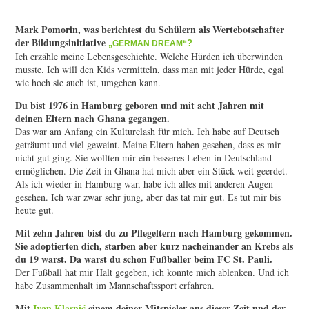
Mark Pomorin, was berichtest du Schülern als Wertebotschafter
der Bildungsinitiative
?
„GERMAN DREAM“
Ich erzähle meine Lebensgeschichte. Welche Hürden ich überwinden
musste. Ich will den Kids vermitteln, dass man mit jeder Hürde, egal
wie hoch sie auch ist, umgehen kann.
Du bist 1976 in Hamburg geboren und mit acht Jahren mit
deinen Eltern nach Ghana gegangen.
Das war am Anfang ein Kulturclash für mich. Ich habe auf Deutsch
geträumt und viel geweint. Meine Eltern haben gesehen, dass es mir
nicht gut ging. Sie wollten mir ein besseres Leben in Deutschland
ermöglichen. Die Zeit in Ghana hat mich aber ein Stück weit geerdet.
Als ich wieder in Hamburg war, habe ich alles mit anderen Augen
gesehen. Ich war zwar sehr jung, aber das tat mir gut. Es tut mir bis
heute gut.
Mit zehn Jahren bist du zu Pflegeltern nach Hamburg gekommen.
Sie adoptierten dich, starben aber kurz nacheinander an Krebs als
du 19 warst. Da warst du schon Fußballer beim FC St. Pauli.
Der Fußball hat mir Halt gegeben, ich konnte mich ablenken. Und ich
habe Zusammenhalt im Mannschaftssport erfahren.
Mit
Ivan Klasnić
einem deiner Mitspieler aus dieser Zeit und der