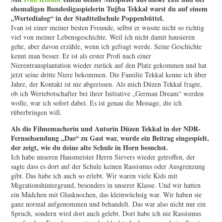
ehemaligen Bundesligaspielerin Tuğba Tekkal warst du auf einem
„Wertedialog“ in der Stadtteilschule Poppenbüttel.
Ivan ist einer meiner besten Freunde, selbst er wusste nicht so richtig
viel von meiner Lebensgeschichte. Weil ich nicht damit hausieren
gehe, aber davon erzähle, wenn ich gefragt werde. Seine Geschichte
kennt man besser. Er ist als erster Profi nach einer
Nierentransplantation wieder zurück auf den Platz gekommen und hat
jetzt seine dritte Niere bekommen. Die Familie Tekkal kenne ich über
Jahre, der Kontakt ist nie abgerissen. Als mich Düzen Tekkal fragte,
ob ich Wertebotschafter bei ihrer Initiative „German Dream“ werden
wolle, war ich sofort dabei. Es ist genau die Message, die ich
rüberbringen will.
Als die Filmemacherin und Autorin Düzen Tekkal in der NDR-
Fernsehsendung „Das“ zu Gast war, wurde ein Beitrag eingespielt,
der zeigt, wie du deine alte Schule in Horn besuchst.
Ich habe unseren Hausmeister Herrn Sievers wieder getroffen, der
sagte dass es dort auf der Schule keinen Rassismus oder Ausgrenzung
gibt. Das habe ich auch so erlebt. Wir waren viele Kids mit
Migrationshintergrund, besonders in unserer Klasse. Und wir hatten
ein Mädchen mit Glasknochen, das kleinwüchsig war. Wir haben sie
ganz normal aufgenommen und behandelt. Das war also nicht nur ein
Spruch, sondern wird dort auch gelebt. Dort habe ich nie Rassismus