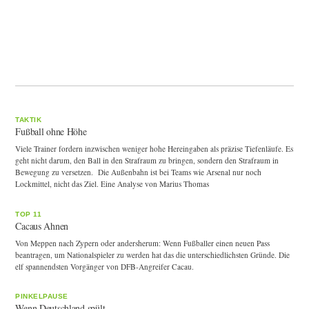
TAKTIK
Fußball ohne Höhe
Viele Trainer fordern inzwischen weniger hohe Hereingaben als präzise Tiefenläufe. Es
geht nicht darum, den Ball in den Strafraum zu bringen, sondern den Strafraum in
Bewegung zu versetzen. Die Außenbahn ist bei Teams wie Arsenal nur noch
Lockmittel, nicht das Ziel. Eine Analyse von Marius Thomas
TOP 11
Cacaus Ahnen
Von Meppen nach Zypern oder andersherum: Wenn Fußballer einen neuen Pass
beantragen, um Nationalspieler zu werden hat das die unterschiedlichsten Gründe. Die
elf spannendsten Vorgänger von DFB-Angreifer Cacau.
PINKELPAUSE
Wenn Deutschland spült