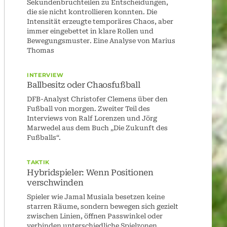
Sekundenbruchteilen zu Entscheidungen,
die sie nicht kontrollieren konnten. Die
Intensität erzeugte temporäres Chaos, aber
immer eingebettet in klare Rollen und
Bewegungsmuster. Eine Analyse von Marius
Thomas
INTERVIEW
Ballbesitz oder Chaosfußball
DFB-Analyst Christofer Clemens über den
Fußball von morgen. Zweiter Teil des
Interviews von Ralf Lorenzen und Jörg
Marwedel aus dem Buch „Die Zukunft des
Fußballs“.
TAKTIK
Hybridspieler: Wenn Positionen
verschwinden
Spieler wie Jamal Musiala besetzen keine
starren Räume, sondern bewegen sich gezielt
zwischen Linien, öffnen Passwinkel oder
verbinden unterschiedliche Spielzonen