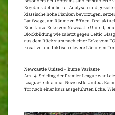
Besonders bei Topteams sind einstudierte V
Ergebnis detaillierter Analysen und geziel
klassische hohe Flanken bevorzugen, setzen
Laufwege, um Räume zu öffnen. Drei aktuel
Eine kurze Ecke von Newcastle United, ein
Blockbildung wie zuletzt gegen Celtic Gla
aus dem Rückraum nach einer Ecke vom FC B
kreative und taktisch clevere Lösungen Tor
Newcastle United – kurze Variante
Am 14. Spieltag der Premier League war Lei
League-Teilnehmer Newcastle United. Beim 4
Tor nach einer kurz ausgeführten Ecke. Wi