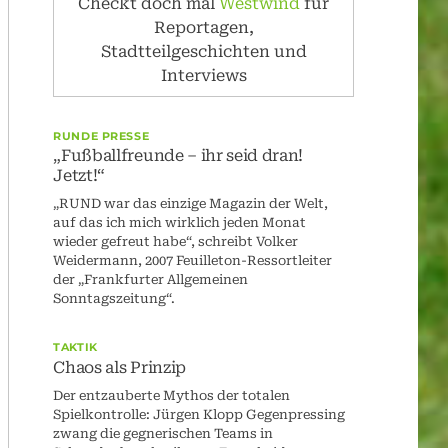
Checkt doch mal
Westwind
für
Reportagen,
Stadtteilgeschichten und
Interviews
RUNDE PRESSE
„Fußballfreunde – ihr seid dran!
Jetzt!“
„RUND war das einzige Magazin der Welt,
auf das ich mich wirklich jeden Monat
wieder gefreut habe“, schreibt Volker
Weidermann, 2007 Feuilleton-Ressortleiter
der „Frankfurter Allgemeinen
Sonntagszeitung“.
TAKTIK
Chaos als Prinzip
Der entzauberte Mythos der totalen
Spielkontrolle: Jürgen Klopp Gegenpressing
zwang die gegnerischen Teams in