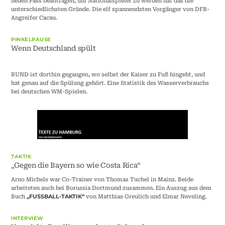
neuen Pass beantragen, um Nationalspieler zu werden hat das die
unterschiedlichsten Gründe. Die elf spannendsten Vorgänger von DFB-
Angreifer Cacau.
PINKELPAUSE
Wenn Deutschland spült
RUND ist dorthin gegangen, wo selbst der Kaiser zu Fuß hingeht, und
hat genau auf die Spülung gehört. Eine Statistik des Wasserverbrauchs
bei deutschen WM-Spielen.
TAKTIK
„Gegen die Bayern so wie Costa Rica“
Arno Michels war Co-Trainer von Thomas Tuchel in Mainz. Beide
arbeiteten auch bei Borussia Dortmund zusammen. Ein Auszug aus dem
Buch
von Matthias Greulich und Elmar Neveling.
„FUSSBALL-TAKTIK“
INTERVIEW