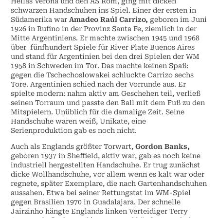
Hellas Verona und den AS Rom, ging mit dicken
schwarzen Handschuhen ins Spiel. Einer der ersten in
Südamerika war
Amadeo Raúl Carrizo,
geboren im Juni
1926 in Rufino in der Provinz Santa Fe, ziemlich in der
Mitte Argentiniens. Er machte zwischen 1945 und 1968
über fünfhundert Spiele für River Plate Buenos Aires
und stand für Argentinien bei den drei Spielen der WM
1958 in Schweden im Tor. Das machte keinen Spaß:
gegen die Tschechoslowakei schluckte Carrizo sechs
Tore. Argentinien schied nach der Vorrunde aus. Er
spielte modern: nahm aktiv am Geschehen teil, verließ
seinen Torraum und passte den Ball mit dem Fuß zu den
Mitspielern. Unüblich für die damalige Zeit. Seine
Handschuhe waren weiß, Unikate, eine
Serienproduktion gab es noch nicht.
Auch als Englands größter Torwart,
Gordon Banks,
geboren 1937 in Sheffield, aktiv war, gab es noch keine
industriell hergestellten Handschuhe. Er trug zunächst
dicke Wollhandschuhe, vor allem wenn es kalt war oder
regnete, später Exemplare, die nach Gartenhandschuhen
aussahen. Etwa bei seiner Rettungstat im WM-Spiel
gegen Brasilien 1970 in Guadalajara. Der schnelle
Jairzinho hängte Englands linken Verteidiger Terry