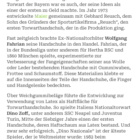
Torwart der Bayern war es auch, der seine Ideen als
einer der ersten zu Geld machte. Im Jahr 1973
entwickelte
Maier
gemeinsam mit Gebhard Reusch, dem
Sohn des Gründers der Sportartikelfirma „Reusch“, den
ersten Torwarthandschuh, der in die Produktion ging.
Fast zeitgleich brachte Ex-Nationaltorhüter
Wolfgang
Fahrian
seine Handschuhe in den Handel. Fahrian, der
in der Bundesliga unter anderem für Hertha BSC und
1860 München spielte, experimentierte zur
Verbesserung der Fangeigenschaften seiner aus Wolle
oder Leder bestehenden Handschuhe mit Gummiwaben,
Frottee und Schaumstoff. Diese Materialien klebte er
auf die Innenseiten der Teile der Handschuhe, die Finger
und Handgelenke bedeckten.
Über Weichgummibeläge führte die Entwicklung zur
Verwendung von Latex als Haftfläche für
Torwarthandschuhe. So spielte Italiens Nationaltorwart
Dino Zoff,
unter anderem SSC Neapel und Juventus
Turin, Mitte der Siebziger Jahre einen der ersten
Handschuhe, deren Haftschaum aus Latex bestand. Und
zwar sehr erfolgreich. „Dino Nazionale“ ist der älteste
Spieler, der je Weltmeister wurde: 1982 beim