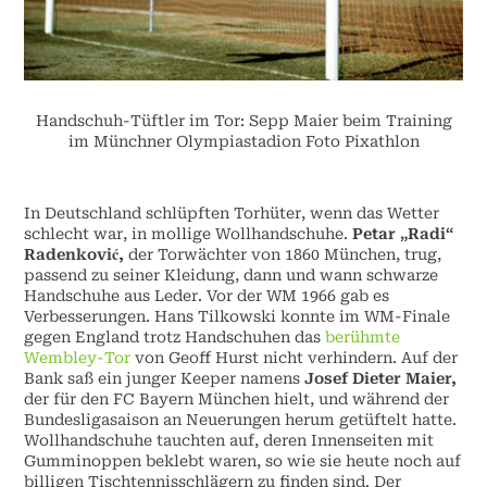
Handschuh-Tüftler im Tor: Sepp Maier beim Training
im Münchner Olympiastadion Foto Pixathlon
In Deutschland schlüpften Torhüter, wenn das Wetter
schlecht war, in mollige Wollhandschuhe.
Petar „Radi“
Radenković,
der Torwächter von 1860 München, trug,
passend zu seiner Kleidung, dann und wann schwarze
Handschuhe aus Leder. Vor der WM 1966 gab es
Verbesserungen. Hans Tilkowski konnte im WM-Finale
gegen England trotz Handschuhen das
berühmte
Wembley-Tor
von Geoff Hurst nicht verhindern. Auf der
Bank saß ein junger Keeper namens
Josef Dieter Maier,
der für den FC Bayern München hielt, und während der
Bundesligasaison an Neuerungen herum getüftelt hatte.
Wollhandschuhe tauchten auf, deren Innenseiten mit
Gumminoppen beklebt waren, so wie sie heute noch auf
billigen Tischtennisschlägern zu finden sind. Der