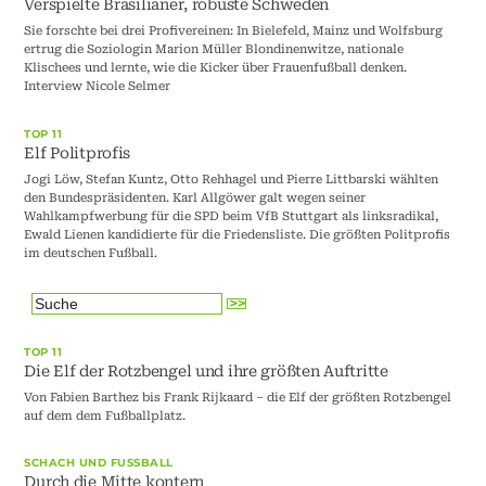
Verspielte Brasilianer, robuste Schweden
Sie forschte bei drei Profivereinen: In Bielefeld, Mainz und Wolfsburg
ertrug die Soziologin Marion Müller Blondinenwitze, nationale
Klischees und lernte, wie die Kicker über Frauenfußball denken.
Interview Nicole Selmer
TOP 11
Elf Politprofis
Jogi Löw, Stefan Kuntz, Otto Rehhagel und Pierre Littbarski wählten
den Bundespräsidenten. Karl Allgöwer galt wegen seiner
Wahlkampfwerbung für die SPD beim VfB Stuttgart als linksradikal,
Ewald Lienen kandidierte für die Friedensliste. Die größten Politprofis
im deutschen Fußball.
TOP 11
Die Elf der Rotzbengel und ihre größten Auftritte
Von Fabien Barthez bis Frank Rijkaard – die Elf der größten Rotzbengel
auf dem dem Fußballplatz.
SCHACH UND FUSSBALL
Durch die Mitte kontern