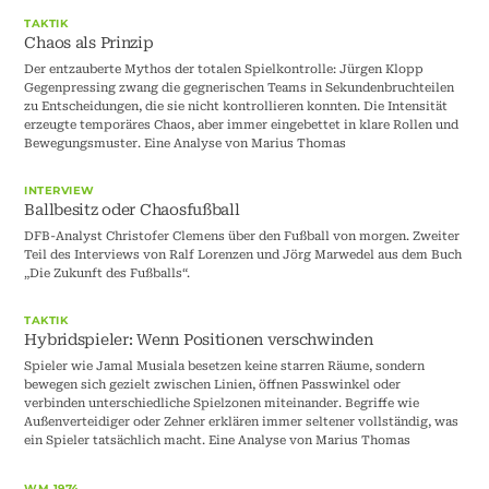
TAKTIK
Chaos als Prinzip
Der entzauberte Mythos der totalen Spielkontrolle: Jürgen Klopp
Gegenpressing zwang die gegnerischen Teams in Sekundenbruchteilen
zu Entscheidungen, die sie nicht kontrollieren konnten. Die Intensität
erzeugte temporäres Chaos, aber immer eingebettet in klare Rollen und
Bewegungsmuster. Eine Analyse von Marius Thomas
INTERVIEW
Ballbesitz oder Chaosfußball
DFB-Analyst Christofer Clemens über den Fußball von morgen. Zweiter
Teil des Interviews von Ralf Lorenzen und Jörg Marwedel aus dem Buch
„Die Zukunft des Fußballs“.
TAKTIK
Hybridspieler: Wenn Positionen verschwinden
Spieler wie Jamal Musiala besetzen keine starren Räume, sondern
bewegen sich gezielt zwischen Linien, öffnen Passwinkel oder
verbinden unterschiedliche Spielzonen miteinander. Begriffe wie
Außenverteidiger oder Zehner erklären immer seltener vollständig, was
ein Spieler tatsächlich macht. Eine Analyse von Marius Thomas
WM 1974