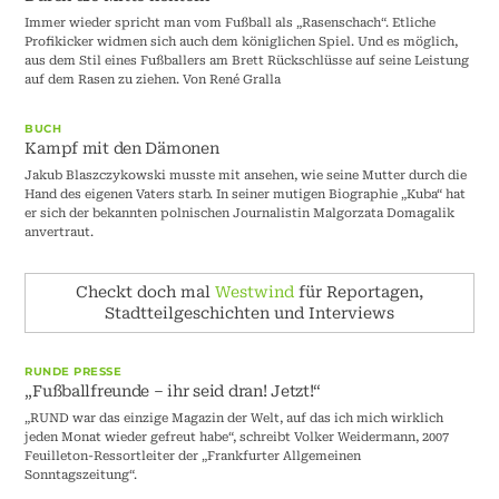
Immer wieder spricht man vom Fußball als „Rasenschach“. Etliche
Profikicker widmen sich auch dem königlichen Spiel. Und es möglich,
aus dem Stil eines Fußballers am Brett Rückschlüsse auf seine Leistung
auf dem Rasen zu ziehen. Von René Gralla
BUCH
Kampf mit den Dämonen
Jakub Blaszczykowski musste mit ansehen, wie seine Mutter durch die
Hand des eigenen Vaters starb. In seiner mutigen Biographie „Kuba“ hat
er sich der bekannten polnischen Journalistin Malgorzata Domagalik
anvertraut.
Checkt doch mal
Westwind
für Reportagen,
Stadtteilgeschichten und Interviews
RUNDE PRESSE
„Fußballfreunde – ihr seid dran! Jetzt!“
„RUND war das einzige Magazin der Welt, auf das ich mich wirklich
jeden Monat wieder gefreut habe“, schreibt Volker Weidermann, 2007
Feuilleton-Ressortleiter der „Frankfurter Allgemeinen
Sonntagszeitung“.