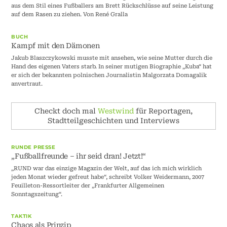
aus dem Stil eines Fußballers am Brett Rückschlüsse auf seine Leistung
auf dem Rasen zu ziehen. Von René Gralla
BUCH
Kampf mit den Dämonen
Jakub Blaszczykowski musste mit ansehen, wie seine Mutter durch die
Hand des eigenen Vaters starb. In seiner mutigen Biographie „Kuba“ hat
er sich der bekannten polnischen Journalistin Malgorzata Domagalik
anvertraut.
Checkt doch mal
Westwind
für Reportagen,
Stadtteilgeschichten und Interviews
RUNDE PRESSE
„Fußballfreunde – ihr seid dran! Jetzt!“
„RUND war das einzige Magazin der Welt, auf das ich mich wirklich
jeden Monat wieder gefreut habe“, schreibt Volker Weidermann, 2007
Feuilleton-Ressortleiter der „Frankfurter Allgemeinen
Sonntagszeitung“.
TAKTIK
Chaos als Prinzip