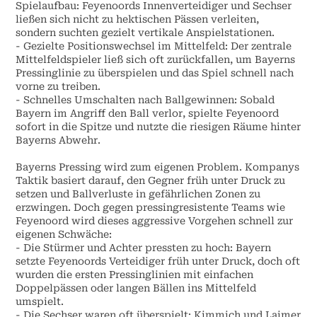
Spielaufbau: Feyenoords Innenverteidiger und Sechser
ließen sich nicht zu hektischen Pässen verleiten,
sondern suchten gezielt vertikale Anspielstationen.
- Gezielte Positionswechsel im Mittelfeld: Der zentrale
Mittelfeldspieler ließ sich oft zurückfallen, um Bayerns
Pressinglinie zu überspielen und das Spiel schnell nach
vorne zu treiben.
- Schnelles Umschalten nach Ballgewinnen: Sobald
Bayern im Angriff den Ball verlor, spielte Feyenoord
sofort in die Spitze und nutzte die riesigen Räume hinter
Bayerns Abwehr.
Bayerns Pressing wird zum eigenen Problem. Kompanys
Taktik basiert darauf, den Gegner früh unter Druck zu
setzen und Ballverluste in gefährlichen Zonen zu
erzwingen. Doch gegen pressingresistente Teams wie
Feyenoord wird dieses aggressive Vorgehen schnell zur
eigenen Schwäche:
- Die Stürmer und Achter pressten zu hoch: Bayern
setzte Feyenoords Verteidiger früh unter Druck, doch oft
wurden die ersten Pressinglinien mit einfachen
Doppelpässen oder langen Bällen ins Mittelfeld
umspielt.
- Die Sechser waren oft überspielt: Kimmich und Laimer