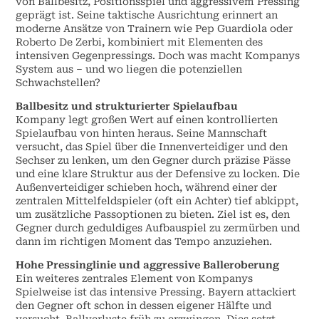
von Ballbesitz, Positionsspiel und aggressivem Pressing
geprägt ist. Seine taktische Ausrichtung erinnert an
moderne Ansätze von Trainern wie Pep Guardiola oder
Roberto De Zerbi, kombiniert mit Elementen des
intensiven Gegenpressings. Doch was macht Kompanys
System aus – und wo liegen die potenziellen
Schwachstellen?
Ballbesitz und strukturierter Spielaufbau
Kompany legt großen Wert auf einen kontrollierten
Spielaufbau von hinten heraus. Seine Mannschaft
versucht, das Spiel über die Innenverteidiger und den
Sechser zu lenken, um den Gegner durch präzise Pässe
und eine klare Struktur aus der Defensive zu locken. Die
Außenverteidiger schieben hoch, während einer der
zentralen Mittelfeldspieler (oft ein Achter) tief abkippt,
um zusätzliche Passoptionen zu bieten. Ziel ist es, den
Gegner durch geduldiges Aufbauspiel zu zermürben und
dann im richtigen Moment das Tempo anzuziehen.
Hohe Pressinglinie und aggressive Balleroberung
Ein weiteres zentrales Element von Kompanys
Spielweise ist das intensive Pressing. Bayern attackiert
den Gegner oft schon in dessen eigener Hälfte und