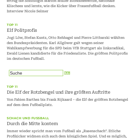
ertrug die Soziologin Marion Müller Blondinenwitze, nationale
Klischees und lernte, wie die Kicker über Frauenfußball denken.
Interview Nicole Selmer
TOP 11
Elf Politprofis
Jogi Löw, Stefan Kuntz, Otto Rehhagel und Pierre Littbarski wählten
den Bundespräsidenten. Karl Allgöwer galt wegen seiner
Wahlkampfwerbung für die SPD beim VfB Stuttgart als linksradikal,
Ewald Lienen kandidierte für die Friedensliste. Die größten Politprofis
im deutschen Fußball.
TOP 11
Die Elf der Rotzbengel und ihre größten Auftritte
Von Fabien Barthez bis Frank Rijkaard – die Elf der größten Rotzbengel
auf dem dem Fußballplatz.
SCHACH UND FUSSBALL
Durch die Mitte kontern
Immer wieder spricht man vom Fußball als „Rasenschach“. Etliche
Profikicker widmen sich auch dem königlichen Spiel. Und es möglich,