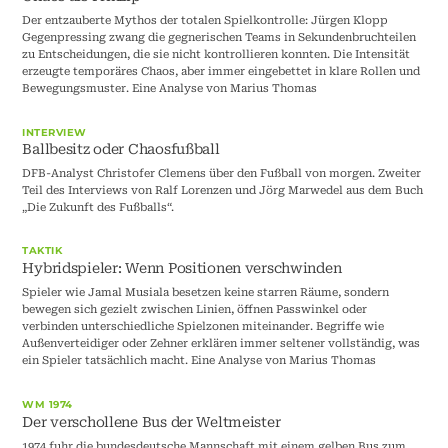
Der entzauberte Mythos der totalen Spielkontrolle: Jürgen Klopp
Gegenpressing zwang die gegnerischen Teams in Sekundenbruchteilen
zu Entscheidungen, die sie nicht kontrollieren konnten. Die Intensität
erzeugte temporäres Chaos, aber immer eingebettet in klare Rollen und
Bewegungsmuster. Eine Analyse von Marius Thomas
INTERVIEW
Ballbesitz oder Chaosfußball
DFB-Analyst Christofer Clemens über den Fußball von morgen. Zweiter
Teil des Interviews von Ralf Lorenzen und Jörg Marwedel aus dem Buch
„Die Zukunft des Fußballs“.
TAKTIK
Hybridspieler: Wenn Positionen verschwinden
Spieler wie Jamal Musiala besetzen keine starren Räume, sondern
bewegen sich gezielt zwischen Linien, öffnen Passwinkel oder
verbinden unterschiedliche Spielzonen miteinander. Begriffe wie
Außenverteidiger oder Zehner erklären immer seltener vollständig, was
ein Spieler tatsächlich macht. Eine Analyse von Marius Thomas
WM 1974
Der verschollene Bus der Weltmeister
1974 fuhr die bundesdeutsche Mannschaft mit einem gelben Bus zum