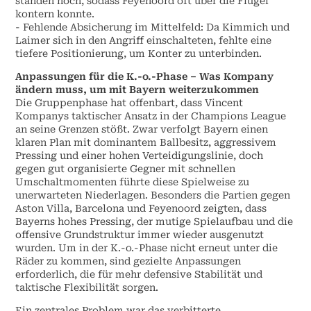
standen hoch, sodass Feyenoord oft über die Flügel
kontern konnte.
- Fehlende Absicherung im Mittelfeld: Da Kimmich und
Laimer sich in den Angriff einschalteten, fehlte eine
tiefere Positionierung, um Konter zu unterbinden.
Anpassungen für die K.-o.-Phase – Was Kompany
ändern muss, um mit Bayern weiterzukommen
Die Gruppenphase hat offenbart, dass Vincent
Kompanys taktischer Ansatz in der Champions League
an seine Grenzen stößt. Zwar verfolgt Bayern einen
klaren Plan mit dominantem Ballbesitz, aggressivem
Pressing und einer hohen Verteidigungslinie, doch
gegen gut organisierte Gegner mit schnellen
Umschaltmomenten führte diese Spielweise zu
unerwarteten Niederlagen. Besonders die Partien gegen
Aston Villa, Barcelona und Feyenoord zeigten, dass
Bayerns hohes Pressing, der mutige Spielaufbau und die
offensive Grundstruktur immer wieder ausgenutzt
wurden. Um in der K.-o.-Phase nicht erneut unter die
Räder zu kommen, sind gezielte Anpassungen
erforderlich, die für mehr defensive Stabilität und
taktische Flexibilität sorgen.
Ein zentrales Problem war das verbitterte