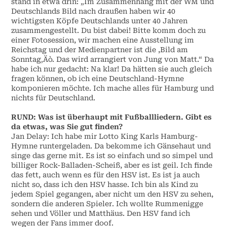
stand in etwa drin: „Im Zusammenhang mit der WM und
Deutschlands Bild nach draußen haben wir 40
wichtigsten Köpfe Deutschlands unter 40 Jahren
zusammengestellt. Du bist dabei! Bitte komm doch zu
einer Fotosession, wir machen eine Ausstellung im
Reichstag und der Medienpartner ist die ,Bild am
Sonntag‚Äò. Das wird arrangiert von Jung von Matt.“ Da
habe ich nur gedacht: Na klar! Da hätten sie auch gleich
fragen können, ob ich eine Deutschland-Hymne
komponieren möchte. Ich mache alles für Hamburg und
nichts für Deutschland.
RUND: Was ist überhaupt mit Fußballliedern. Gibt es
da etwas, was Sie gut finden?
Jan Delay: Ich habe mir Lotto King Karls Hamburg-
Hymne runtergeladen. Da bekomme ich Gänsehaut und
singe das gerne mit. Es ist so einfach und so simpel und
billiger Rock-Balladen-Scheiß, aber es ist geil. Ich finde
das fett, auch wenn es für den HSV ist. Es ist ja auch
nicht so, dass ich den HSV hasse. Ich bin als Kind zu
jedem Spiel gegangen, aber nicht um den HSV zu sehen,
sondern die anderen Spieler. Ich wollte Rummenigge
sehen und Völler und Matthäus. Den HSV fand ich
wegen der Fans immer doof.