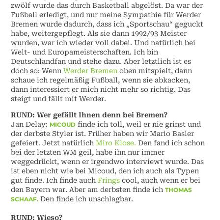
zwölf wurde das durch Basketball abgelöst. Da war der
Fußball erledigt, und nur meine Sympathie für Werder
Bremen wurde dadurch, dass ich „Sportschau“ geguckt
habe, weitergepflegt. Als sie dann 1992/93 Meister
wurden, war ich wieder voll dabei. Und natürlich bei
Welt- und Europameisterschaften. Ich bin
Deutschlandfan und stehe dazu. Aber letztlich ist es
doch so: Wenn
Werder Bremen
oben mitspielt, dann
schaue ich regelmäßig Fußball, wenn sie abkacken,
dann interessiert er mich nicht mehr so richtig. Das
steigt und fällt mit Werder.
RUND: Wer gefällt Ihnen denn bei Bremen?
Jan Delay:
finde ich toll, weil er nie grinst und
MICOUD
der derbste Styler ist. Früher haben wir Mario Basler
gefeiert. Jetzt natürlich
Miro Klose.
Den fand ich schon
bei der letzten WM geil, habe ihn nur immer
weggedrückt, wenn er irgendwo interviewt wurde. Das
ist eben nicht wie bei Micoud, den ich auch als Typen
gut finde. Ich finde auch
Frings
cool, auch wenn er bei
den Bayern war. Aber am derbsten finde ich
THOMAS
Den finde ich unschlagbar.
SCHAAF.
RUND: Wieso?