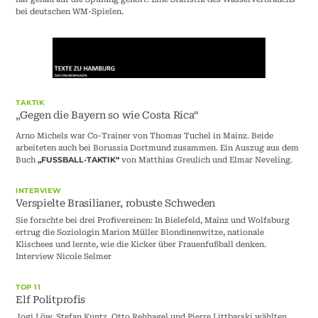
bei deutschen WM-Spielen.
TAKTIK
„Gegen die Bayern so wie Costa Rica“
Arno Michels war Co-Trainer von Thomas Tuchel in Mainz. Beide
arbeiteten auch bei Borussia Dortmund zusammen. Ein Auszug aus dem
Buch
von Matthias Greulich und Elmar Neveling.
„FUSSBALL-TAKTIK“
INTERVIEW
Verspielte Brasilianer, robuste Schweden
Sie forschte bei drei Profivereinen: In Bielefeld, Mainz und Wolfsburg
ertrug die Soziologin Marion Müller Blondinenwitze, nationale
Klischees und lernte, wie die Kicker über Frauenfußball denken.
Interview Nicole Selmer
TOP 11
Elf Politprofis
Jogi Löw, Stefan Kuntz, Otto Rehhagel und Pierre Littbarski wählten