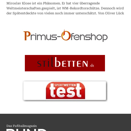
Miroslav Klose ist ein Phänomen. Er hat vier überragende
Weltmeisterschaften gespielt, ist WM-Rekordtorschütze. Dennoch wird
der Spätentdeckte von vielen noch immer unterschätzt. Von Oliver Lück
Das Fußballmagazin