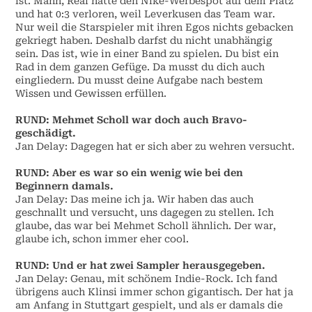
ist. Mann, Real hatte den Nike-Werbespot auf dem Platz
und hat 0:3 verloren, weil Leverkusen das Team war.
Nur weil die Starspieler mit ihren Egos nichts gebacken
gekriegt haben. Deshalb darfst du nicht unabhängig
sein. Das ist, wie in einer Band zu spielen. Du bist ein
Rad in dem ganzen Gefüge. Da musst du dich auch
eingliedern. Du musst deine Aufgabe nach bestem
Wissen und Gewissen erfüllen.
RUND: Mehmet Scholl war doch auch Bravo-
geschädigt.
Jan Delay: Dagegen hat er sich aber zu wehren versucht.
RUND: Aber es war so ein wenig wie bei den
Beginnern damals.
Jan Delay: Das meine ich ja. Wir haben das auch
geschnallt und versucht, uns dagegen zu stellen. Ich
glaube, das war bei Mehmet Scholl ähnlich. Der war,
glaube ich, schon immer eher cool.
RUND: Und er hat zwei Sampler herausgegeben.
Jan Delay: Genau, mit schönem Indie-Rock. Ich fand
übrigens auch Klinsi immer schon gigantisch. Der hat ja
am Anfang in Stuttgart gespielt, und als er damals die