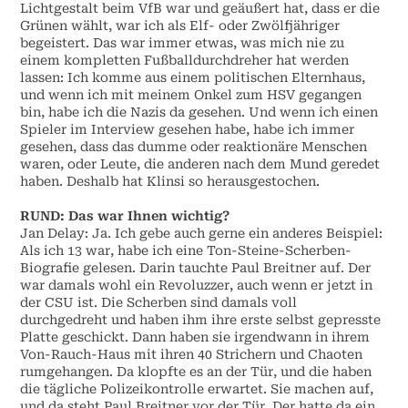
Lichtgestalt beim VfB war und geäußert hat, dass er die
Grünen wählt, war ich als Elf- oder Zwölfjähriger
begeistert. Das war immer etwas, was mich nie zu
einem kompletten Fußballdurchdreher hat werden
lassen: Ich komme aus einem politischen Elternhaus,
und wenn ich mit meinem Onkel zum HSV gegangen
bin, habe ich die Nazis da gesehen. Und wenn ich einen
Spieler im Interview gesehen habe, habe ich immer
gesehen, dass das dumme oder reaktionäre Menschen
waren, oder Leute, die anderen nach dem Mund geredet
haben. Deshalb hat Klinsi so herausgestochen.
RUND: Das war Ihnen wichtig?
Jan Delay: Ja. Ich gebe auch gerne ein anderes Beispiel:
Als ich 13 war, habe ich eine Ton-Steine-Scherben-
Biografie gelesen. Darin tauchte Paul Breitner auf. Der
war damals wohl ein Revoluzzer, auch wenn er jetzt in
der CSU ist. Die Scherben sind damals voll
durchgedreht und haben ihm ihre erste selbst gepresste
Platte geschickt. Dann haben sie irgendwann in ihrem
Von-Rauch-Haus mit ihren 40 Strichern und Chaoten
rumgehangen. Da klopfte es an der Tür, und die haben
die tägliche Polizeikontrolle erwartet. Sie machen auf,
und da steht Paul Breitner vor der Tür. Der hatte da ein