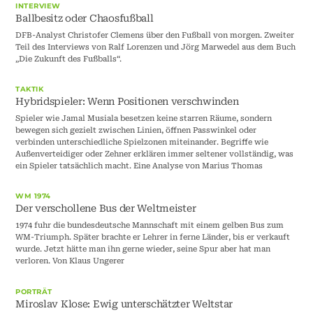
INTERVIEW
Ballbesitz oder Chaosfußball
DFB-Analyst Christofer Clemens über den Fußball von morgen. Zweiter
Teil des Interviews von Ralf Lorenzen und Jörg Marwedel aus dem Buch
„Die Zukunft des Fußballs“.
TAKTIK
Hybridspieler: Wenn Positionen verschwinden
Spieler wie Jamal Musiala besetzen keine starren Räume, sondern
bewegen sich gezielt zwischen Linien, öffnen Passwinkel oder
verbinden unterschiedliche Spielzonen miteinander. Begriffe wie
Außenverteidiger oder Zehner erklären immer seltener vollständig, was
ein Spieler tatsächlich macht. Eine Analyse von Marius Thomas
WM 1974
Der verschollene Bus der Weltmeister
1974 fuhr die bundesdeutsche Mannschaft mit einem gelben Bus zum
WM-Triumph. Später brachte er Lehrer in ferne Länder, bis er verkauft
wurde. Jetzt hätte man ihn gerne wieder, seine Spur aber hat man
verloren. Von Klaus Ungerer
PORTRÄT
Miroslav Klose: Ewig unterschätzter Weltstar