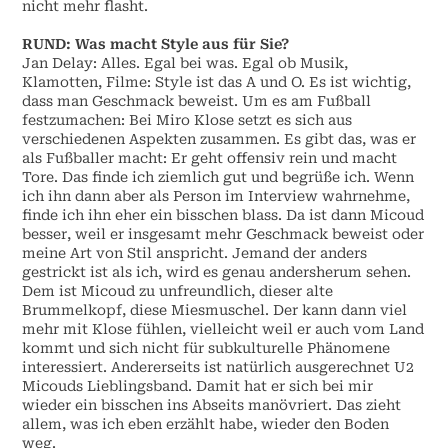
nicht mehr flasht.
RUND: Was macht Style aus für Sie?
Jan Delay: Alles. Egal bei was. Egal ob Musik,
Klamotten, Filme: Style ist das A und O. Es ist wichtig,
dass man Geschmack beweist. Um es am Fußball
festzumachen: Bei Miro Klose setzt es sich aus
verschiedenen Aspekten zusammen. Es gibt das, was er
als Fußballer macht: Er geht offensiv rein und macht
Tore. Das finde ich ziemlich gut und begrüße ich. Wenn
ich ihn dann aber als Person im Interview wahrnehme,
finde ich ihn eher ein bisschen blass. Da ist dann Micoud
besser, weil er insgesamt mehr Geschmack beweist oder
meine Art von Stil anspricht. Jemand der anders
gestrickt ist als ich, wird es genau andersherum sehen.
Dem ist Micoud zu unfreundlich, dieser alte
Brummelkopf, diese Miesmuschel. Der kann dann viel
mehr mit Klose fühlen, vielleicht weil er auch vom Land
kommt und sich nicht für subkulturelle Phänomene
interessiert. Andererseits ist natürlich ausgerechnet U2
Micouds Lieblingsband. Damit hat er sich bei mir
wieder ein bisschen ins Abseits manövriert. Das zieht
allem, was ich eben erzählt habe, wieder den Boden
weg.