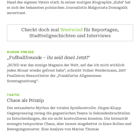
Hand des eigenen Vaters starb. In seiner mutigen Biographie „Kuba“ hat
er sich der bekannten polnischen Journalistin Malgorzata Domagalik
anvertraut.
Checkt doch mal
Westwind
für Reportagen,
Stadtteilgeschichten und Interviews
RUNDE PRESSE
„Fußballfreunde – ihr seid dran! Jetzt!“
„RUND war das einzige Magazin der Welt, auf das ich mich wirklich
jeden Monat wieder gefreut habe“, schreibt Volker Weidermann, 2007
Feuilleton-Ressortleiter der „Frankfurter Allgemeinen
Sonntagszeitung“.
TAKTIK
Chaos als Prinzip
Der entzauberte Mythos der totalen Spielkontrolle: Jürgen Klopp
Gegenpressing zwang die gegnerischen Teams in Sekundenbruchteilen
zu Entscheidungen, die sie nicht kontrollieren konnten. Die Intensität
erzeugte temporäres Chaos, aber immer eingebettet in klare Rollen und
Bewegungsmuster. Eine Analyse von Marius Thomas