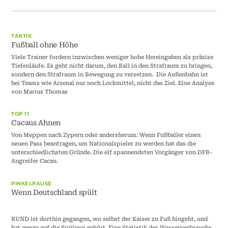
TAKTIK
Fußball ohne Höhe
Viele Trainer fordern inzwischen weniger hohe Hereingaben als präzise
Tiefenläufe. Es geht nicht darum, den Ball in den Strafraum zu bringen,
sondern den Strafraum in Bewegung zu versetzen. Die Außenbahn ist
bei Teams wie Arsenal nur noch Lockmittel, nicht das Ziel. Eine Analyse
von Marius Thomas
TOP 11
Cacaus Ahnen
Von Meppen nach Zypern oder andersherum: Wenn Fußballer einen
neuen Pass beantragen, um Nationalspieler zu werden hat das die
unterschiedlichsten Gründe. Die elf spannendsten Vorgänger von DFB-
Angreifer Cacau.
PINKELPAUSE
Wenn Deutschland spült
RUND ist dorthin gegangen, wo selbst der Kaiser zu Fuß hingeht, und
hat genau auf die Spülung gehört. Eine Statistik des Wasserverbrauchs