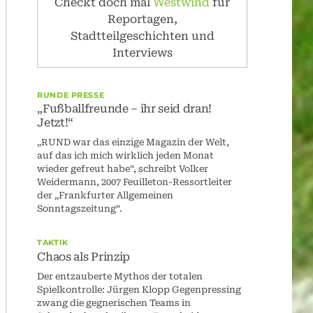
Checkt doch mal
Westwind
für
Reportagen,
Stadtteilgeschichten und
Interviews
RUNDE PRESSE
„Fußballfreunde – ihr seid dran!
Jetzt!“
„RUND war das einzige Magazin der Welt,
auf das ich mich wirklich jeden Monat
wieder gefreut habe“, schreibt Volker
Weidermann, 2007 Feuilleton-Ressortleiter
der „Frankfurter Allgemeinen
Sonntagszeitung“.
TAKTIK
Chaos als Prinzip
Der entzauberte Mythos der totalen
Spielkontrolle: Jürgen Klopp Gegenpressing
zwang die gegnerischen Teams in