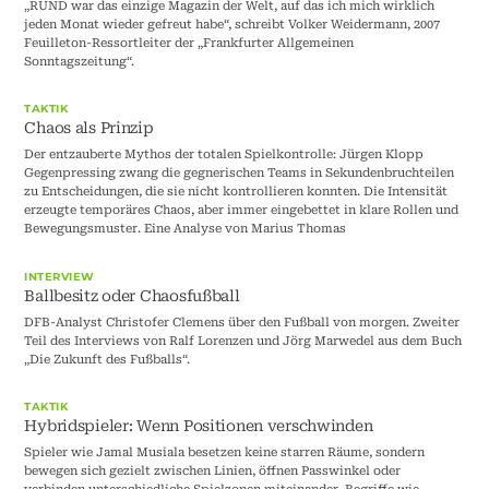
„RUND war das einzige Magazin der Welt, auf das ich mich wirklich
jeden Monat wieder gefreut habe“, schreibt Volker Weidermann, 2007
Feuilleton-Ressortleiter der „Frankfurter Allgemeinen
Sonntagszeitung“.
TAKTIK
Chaos als Prinzip
Der entzauberte Mythos der totalen Spielkontrolle: Jürgen Klopp
Gegenpressing zwang die gegnerischen Teams in Sekundenbruchteilen
zu Entscheidungen, die sie nicht kontrollieren konnten. Die Intensität
erzeugte temporäres Chaos, aber immer eingebettet in klare Rollen und
Bewegungsmuster. Eine Analyse von Marius Thomas
INTERVIEW
Ballbesitz oder Chaosfußball
DFB-Analyst Christofer Clemens über den Fußball von morgen. Zweiter
Teil des Interviews von Ralf Lorenzen und Jörg Marwedel aus dem Buch
„Die Zukunft des Fußballs“.
TAKTIK
Hybridspieler: Wenn Positionen verschwinden
Spieler wie Jamal Musiala besetzen keine starren Räume, sondern
bewegen sich gezielt zwischen Linien, öffnen Passwinkel oder
verbinden unterschiedliche Spielzonen miteinander. Begriffe wie