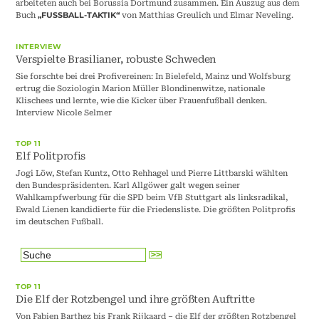
arbeiteten auch bei Borussia Dortmund zusammen. Ein Auszug aus dem
Buch
von Matthias Greulich und Elmar Neveling.
„FUSSBALL-TAKTIK“
INTERVIEW
Verspielte Brasilianer, robuste Schweden
Sie forschte bei drei Profivereinen: In Bielefeld, Mainz und Wolfsburg
ertrug die Soziologin Marion Müller Blondinenwitze, nationale
Klischees und lernte, wie die Kicker über Frauenfußball denken.
Interview Nicole Selmer
TOP 11
Elf Politprofis
Jogi Löw, Stefan Kuntz, Otto Rehhagel und Pierre Littbarski wählten
den Bundespräsidenten. Karl Allgöwer galt wegen seiner
Wahlkampfwerbung für die SPD beim VfB Stuttgart als linksradikal,
Ewald Lienen kandidierte für die Friedensliste. Die größten Politprofis
im deutschen Fußball.
TOP 11
Die Elf der Rotzbengel und ihre größten Auftritte
Von Fabien Barthez bis Frank Rijkaard – die Elf der größten Rotzbengel