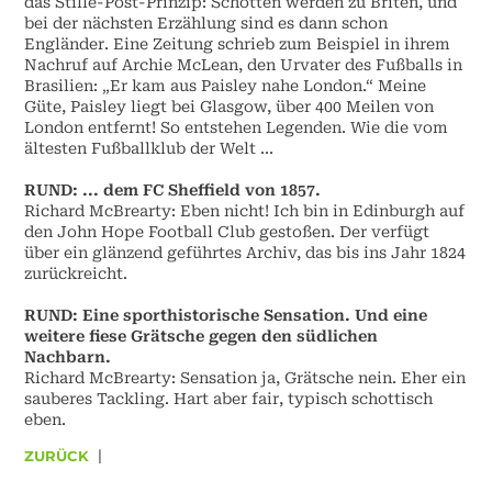
das Stille-Post-Prinzip: Schotten werden zu Briten, und
bei der nächsten Erzählung sind es dann schon
Engländer. Eine Zeitung schrieb zum Beispiel in ihrem
Nachruf auf Archie McLean, den Urvater des Fußballs in
Brasilien: „Er kam aus Paisley nahe London.“ Meine
Güte, Paisley liegt bei Glasgow, über 400 Meilen von
London entfernt! So entstehen Legenden. Wie die vom
ältesten Fußballklub der Welt ...
RUND: ... dem FC Sheffield von 1857.
Richard McBrearty: Eben nicht! Ich bin in Edinburgh auf
den John Hope Football Club gestoßen. Der verfügt
über ein glänzend geführtes Archiv, das bis ins Jahr 1824
zurückreicht.
RUND: Eine sporthistorische Sensation. Und eine
weitere fiese Grätsche gegen den südlichen
Nachbarn.
Richard McBrearty: Sensation ja, Grätsche nein. Eher ein
sauberes Tackling. Hart aber fair, typisch schottisch
eben.
ZURÜCK
|