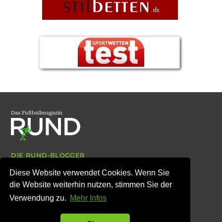
Das Fußballmagazin
DIE RUND-BLOGGER
ARCHIV
Diese Website verwendet Cookies. Wenn Sie
IMPRESSUM
DATENSCHUTZ
die Website weiterhin nutzen, stimmen Sie der
Verwendung zu.
Mehr Infos
© Copyright RUND-Magazin 2007 bis 2026