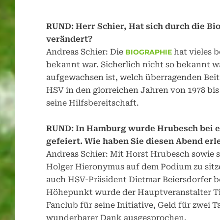
RUND:
Herr Schier, Hat sich durch die B
verändert?
Andreas Schier: Die
hat vieles 
BIOGRAPHIE
bekannt war. Sicherlich nicht so bekannt w
aufgewachsen ist, welch überragenden Beitr
HSV in den glorreichen Jahren von 1978 bis 
seine Hilfsbereitschaft.
RUND:
In Hamburg wurde Hrubesch bei 
gefeiert. Wie haben Sie diesen Abend erl
Andreas Schier: Mit Horst Hrubesch sowie s
Holger Hieronymus auf dem Podium zu sitze
auch HSV-Präsident Dietmar Beiersdorfer b
Höhepunkt wurde der Hauptveranstalter T
Fanclub für seine Initiative, Geld für zwe
wunderbarer Dank ausgesprochen.