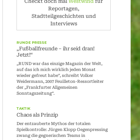
Checkt doch mal
Westwind
für
Reportagen,
Stadtteilgeschichten und
Interviews
RUNDE PRESSE
„Fußballfreunde – ihr seid dran!
Jetzt!“
„RUND war das einzige Magazin der Welt,
auf das ich mich wirklich jeden Monat
wieder gefreut habe“, schreibt Volker
Weidermann, 2007 Feuilleton-Ressortleiter
der „Frankfurter Allgemeinen
Sonntagszeitung“.
TAKTIK
Chaos als Prinzip
Der entzauberte Mythos der totalen
Spielkontrolle: Jürgen Klopp Gegenpressing
zwang die gegnerischen Teams in