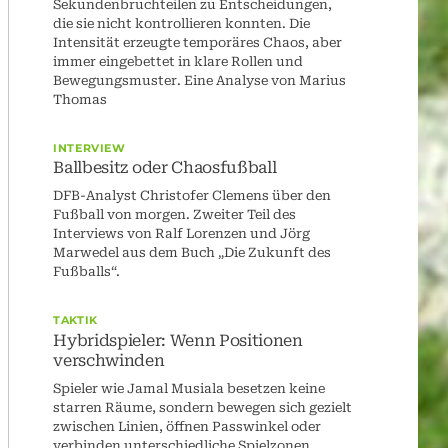
Sekundenbruchteilen zu Entscheidungen,
die sie nicht kontrollieren konnten. Die
Intensität erzeugte temporäres Chaos, aber
immer eingebettet in klare Rollen und
Bewegungsmuster. Eine Analyse von Marius
Thomas
INTERVIEW
Ballbesitz oder Chaosfußball
DFB-Analyst Christofer Clemens über den
Fußball von morgen. Zweiter Teil des
Interviews von Ralf Lorenzen und Jörg
Marwedel aus dem Buch „Die Zukunft des
Fußballs“.
TAKTIK
Hybridspieler: Wenn Positionen
verschwinden
Spieler wie Jamal Musiala besetzen keine
starren Räume, sondern bewegen sich gezielt
zwischen Linien, öffnen Passwinkel oder
verbinden unterschiedliche Spielzonen