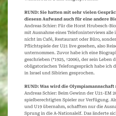
RUND:
Sie hatten mit sehr vielen Gesprä
diesesn Aufwand auch für eine andere Bi
Andreas Schier: Für die Horst Hrubesch-Bi
mit Ausnahme eines Telefoninterviews alle 
nicht im Café, Restaurant oder Büro, sonder
Pflichtspiele der U21 live gesehen, also Re
unternommen. Zuvor habe ich eine Biograp
geschrieben (*1925, †2006), der sein Lebe
obligatorischen Telefongespräch habe ich 
in Israel und Sibirien gesprochen.
RUND:
Was wird die Olympiamannschaft m
Andreas Schier: Beim Gewinn der U21-EM 2
spielberechtigten Spieler zur Verfügung. Al
und U19 übernahm, schafften nur die Ausn
Sprung in die A-Nationalelf. Das änderte si