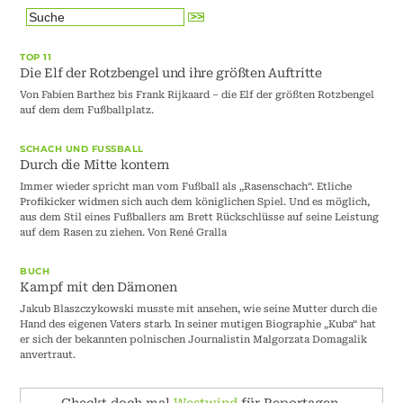
TOP 11
Die Elf der Rotzbengel und ihre größten Auftritte
Von Fabien Barthez bis Frank Rijkaard – die Elf der größten Rotzbengel
auf dem dem Fußballplatz.
SCHACH UND FUSSBALL
Durch die Mitte kontern
Immer wieder spricht man vom Fußball als „Rasenschach“. Etliche
Profikicker widmen sich auch dem königlichen Spiel. Und es möglich,
aus dem Stil eines Fußballers am Brett Rückschlüsse auf seine Leistung
auf dem Rasen zu ziehen. Von René Gralla
BUCH
Kampf mit den Dämonen
Jakub Blaszczykowski musste mit ansehen, wie seine Mutter durch die
Hand des eigenen Vaters starb. In seiner mutigen Biographie „Kuba“ hat
er sich der bekannten polnischen Journalistin Malgorzata Domagalik
anvertraut.