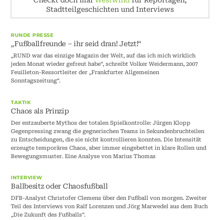
Checkt doch mal
Westwind
für Reportagen,
Stadtteilgeschichten und Interviews
RUNDE PRESSE
„Fußballfreunde – ihr seid dran! Jetzt!“
„RUND war das einzige Magazin der Welt, auf das ich mich wirklich
jeden Monat wieder gefreut habe“, schreibt Volker Weidermann, 2007
Feuilleton-Ressortleiter der „Frankfurter Allgemeinen
Sonntagszeitung“.
TAKTIK
Chaos als Prinzip
Der entzauberte Mythos der totalen Spielkontrolle: Jürgen Klopp
Gegenpressing zwang die gegnerischen Teams in Sekundenbruchteilen
zu Entscheidungen, die sie nicht kontrollieren konnten. Die Intensität
erzeugte temporäres Chaos, aber immer eingebettet in klare Rollen und
Bewegungsmuster. Eine Analyse von Marius Thomas
INTERVIEW
Ballbesitz oder Chaosfußball
DFB-Analyst Christofer Clemens über den Fußball von morgen. Zweiter
Teil des Interviews von Ralf Lorenzen und Jörg Marwedel aus dem Buch
„Die Zukunft des Fußballs“.