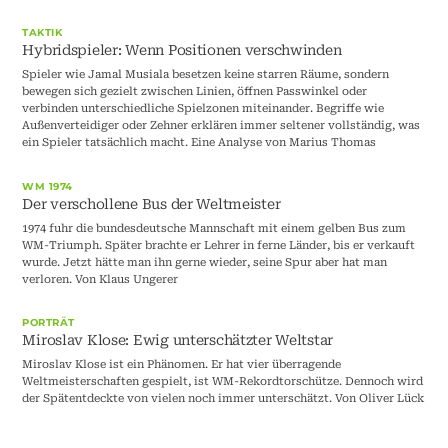
TAKTIK
Hybridspieler: Wenn Positionen verschwinden
Spieler wie Jamal Musiala besetzen keine starren Räume, sondern
bewegen sich gezielt zwischen Linien, öffnen Passwinkel oder
verbinden unterschiedliche Spielzonen miteinander. Begriffe wie
Außenverteidiger oder Zehner erklären immer seltener vollständig, was
ein Spieler tatsächlich macht. Eine Analyse von Marius Thomas
WM 1974
Der verschollene Bus der Weltmeister
1974 fuhr die bundesdeutsche Mannschaft mit einem gelben Bus zum
WM-Triumph. Später brachte er Lehrer in ferne Länder, bis er verkauft
wurde. Jetzt hätte man ihn gerne wieder, seine Spur aber hat man
verloren. Von Klaus Ungerer
PORTRÄT
Miroslav Klose: Ewig unterschätzter Weltstar
Miroslav Klose ist ein Phänomen. Er hat vier überragende
Weltmeisterschaften gespielt, ist WM-Rekordtorschütze. Dennoch wird
der Spätentdeckte von vielen noch immer unterschätzt. Von Oliver Lück