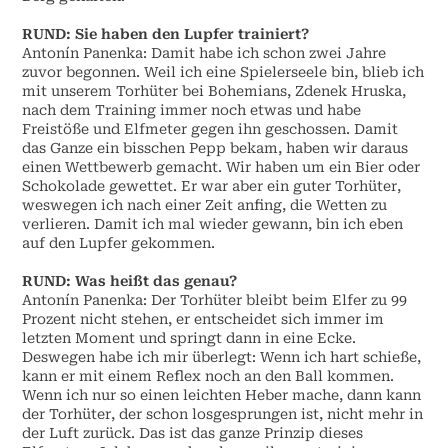
RUND: Sie haben den Lupfer trainiert?
Antonín Panenka: Damit habe ich schon zwei Jahre
zuvor begonnen. Weil ich eine Spielerseele bin, blieb ich
mit unserem Torhüter bei Bohemians, Zdenek Hruska,
nach dem Training immer noch etwas und habe
Freistöße und Elfmeter gegen ihn geschossen. Damit
das Ganze ein bisschen Pepp bekam, haben wir daraus
einen Wettbewerb gemacht. Wir haben um ein Bier oder
Schokolade gewettet. Er war aber ein guter Torhüter,
weswegen ich nach einer Zeit anfing, die Wetten zu
verlieren. Damit ich mal wieder gewann, bin ich eben
auf den Lupfer gekommen.
RUND: Was heißt das genau?
Antonín Panenka: Der Torhüter bleibt beim Elfer zu 99
Prozent nicht stehen, er entscheidet sich immer im
letzten Moment und springt dann in eine Ecke.
Deswegen habe ich mir überlegt: Wenn ich hart schieße,
kann er mit einem Reflex noch an den Ball kommen.
Wenn ich nur so einen leichten Heber mache, dann kann
der Torhüter, der schon losgesprungen ist, nicht mehr in
der Luft zurück. Das ist das ganze Prinzip dieses