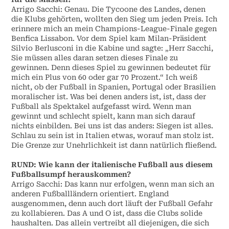
Arrigo Sacchi: Genau. Die Tycoone des Landes, denen
die Klubs gehörten, wollten den Sieg um jeden Preis. Ich
erinnere mich an mein Champions-League-Finale gegen
Benfica Lissabon. Vor dem Spiel kam Milan-Präsident
Silvio Berlusconi in die Kabine und sagte: „Herr Sacchi,
Sie müssen alles daran setzen dieses Finale zu
gewinnen. Denn dieses Spiel zu gewinnen bedeutet für
mich ein Plus von 60 oder gar 70 Prozent.“ Ich weiß
nicht, ob der Fußball in Spanien, Portugal oder Brasilien
moralischer ist. Was bei denen anders ist, ist, dass der
Fußball als Spektakel aufgefasst wird. Wenn man
gewinnt und schlecht spielt, kann man sich darauf
nichts einbilden. Bei uns ist das anders: Siegen ist alles.
Schlau zu sein ist in Italien etwas, worauf man stolz ist.
Die Grenze zur Unehrlichkeit ist dann natürlich fließend.
RUND: Wie kann der italienische Fußball aus diesem
Fußballsumpf herauskommen?
Arrigo Sacchi: Das kann nur erfolgen, wenn man sich an
anderen Fußballländern orientiert. England
ausgenommen, denn auch dort läuft der Fußball Gefahr
zu kollabieren. Das A und O ist, dass die Clubs solide
haushalten. Das allein vertreibt all diejenigen, die sich