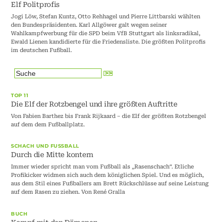
Elf Politprofis
Jogi Löw, Stefan Kuntz, Otto Rehhagel und Pierre Littbarski wählten
den Bundespräsidenten. Karl Allgöwer galt wegen seiner
Wahlkampfwerbung für die SPD beim VfB Stuttgart als linksradikal,
Ewald Lienen kandidierte für die Friedensliste. Die größten Politprofis
im deutschen Fußball.
TOP 11
Die Elf der Rotzbengel und ihre größten Auftritte
Von Fabien Barthez bis Frank Rijkaard – die Elf der größten Rotzbengel
auf dem dem Fußballplatz.
SCHACH UND FUSSBALL
Durch die Mitte kontern
Immer wieder spricht man vom Fußball als „Rasenschach“. Etliche
Profikicker widmen sich auch dem königlichen Spiel. Und es möglich,
aus dem Stil eines Fußballers am Brett Rückschlüsse auf seine Leistung
auf dem Rasen zu ziehen. Von René Gralla
BUCH