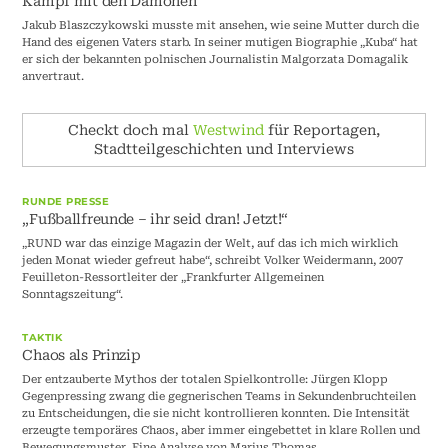
Kampf mit den Dämonen
Jakub Blaszczykowski musste mit ansehen, wie seine Mutter durch die
Hand des eigenen Vaters starb. In seiner mutigen Biographie „Kuba“ hat
er sich der bekannten polnischen Journalistin Malgorzata Domagalik
anvertraut.
Checkt doch mal
Westwind
für Reportagen,
Stadtteilgeschichten und Interviews
RUNDE PRESSE
„Fußballfreunde – ihr seid dran! Jetzt!“
„RUND war das einzige Magazin der Welt, auf das ich mich wirklich
jeden Monat wieder gefreut habe“, schreibt Volker Weidermann, 2007
Feuilleton-Ressortleiter der „Frankfurter Allgemeinen
Sonntagszeitung“.
TAKTIK
Chaos als Prinzip
Der entzauberte Mythos der totalen Spielkontrolle: Jürgen Klopp
Gegenpressing zwang die gegnerischen Teams in Sekundenbruchteilen
zu Entscheidungen, die sie nicht kontrollieren konnten. Die Intensität
erzeugte temporäres Chaos, aber immer eingebettet in klare Rollen und
Bewegungsmuster. Eine Analyse von Marius Thomas