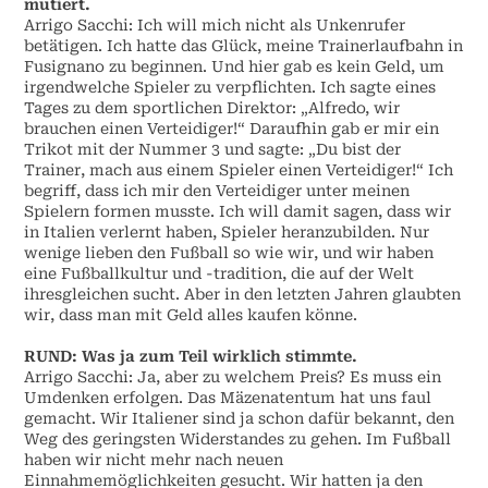
mutiert.
Arrigo Sacchi: Ich will mich nicht als Unkenrufer
betätigen. Ich hatte das Glück, meine Trainerlaufbahn in
Fusignano zu beginnen. Und hier gab es kein Geld, um
irgendwelche Spieler zu verpflichten. Ich sagte eines
Tages zu dem sportlichen Direktor: „Alfredo, wir
brauchen einen Verteidiger!“ Daraufhin gab er mir ein
Trikot mit der Nummer 3 und sagte: „Du bist der
Trainer, mach aus einem Spieler einen Verteidiger!“ Ich
begriff, dass ich mir den Verteidiger unter meinen
Spielern formen musste. Ich will damit sagen, dass wir
in Italien verlernt haben, Spieler heranzubilden. Nur
wenige lieben den Fußball so wie wir, und wir haben
eine Fußballkultur und -tradition, die auf der Welt
ihresgleichen sucht. Aber in den letzten Jahren glaubten
wir, dass man mit Geld alles kaufen könne.
RUND: Was ja zum Teil wirklich stimmte.
Arrigo Sacchi: Ja, aber zu welchem Preis? Es muss ein
Umdenken erfolgen. Das Mäzenatentum hat uns faul
gemacht. Wir Italiener sind ja schon dafür bekannt, den
Weg des geringsten Widerstandes zu gehen. Im Fußball
haben wir nicht mehr nach neuen
Einnahmemöglichkeiten gesucht. Wir hatten ja den