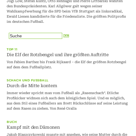
Jogi Löw, Stefan Kuntz, Otto Rehhagel und Pierre Littbarski wählten
den Bundespräsidenten. Karl Allgöwer galt wegen seiner
Wahlkampfwerbung für die SPD beim VfB Stuttgart als linksradikal,
Ewald Lienen kandidierte für die Friedensliste. Die größten Politprofis
im deutschen Fußball.
TOP 11
Die Elf der Rotzbengel und ihre größten Auftritte
Von Fabien Barthez bis Frank Rijkaard – die Elf der größten Rotzbengel
auf dem dem Fußballplatz.
SCHACH UND FUSSBALL
Durch die Mitte kontern
Immer wieder spricht man vom Fußball als „Rasenschach“. Etliche
Profikicker widmen sich auch dem königlichen Spiel. Und es möglich,
aus dem Stil eines Fußballers am Brett Rückschlüsse auf seine Leistung
auf dem Rasen zu ziehen. Von René Gralla
BUCH
Kampf mit den Dämonen
Jakub Blaszczykowski musste mit ansehen, wie seine Mutter durch die