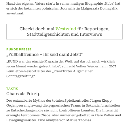
Hand des eigenen Vaters starb. In seiner mutigen Biographie „Kuba“ hat
er sich der bekannten polnischen Journalistin Malgorzata Domagalik
anvertraut.
Checkt doch mal
Westwind
für Reportagen,
Stadtteilgeschichten und Interviews
RUNDE PRESSE
„Fußballfreunde – ihr seid dran! Jetzt!“
„RUND war das einzige Magazin der Welt, auf das ich mich wirklich
jeden Monat wieder gefreut habe“, schreibt Volker Weidermann, 2007
Feuilleton-Ressortleiter der „Frankfurter Allgemeinen
Sonntagszeitung“.
TAKTIK
Chaos als Prinzip
Der entzauberte Mythos der totalen Spielkontrolle: Jürgen Klopp
Gegenpressing zwang die gegnerischen Teams in Sekundenbruchteilen
zu Entscheidungen, die sie nicht kontrollieren konnten. Die Intensität
erzeugte temporäres Chaos, aber immer eingebettet in klare Rollen und
Bewegungsmuster. Eine Analyse von Marius Thomas