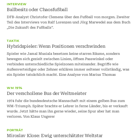
INTERVIEW
Ballbesitz oder Chaosfußball
DFB-Analyst Christofer Clemens über den Fußball von morgen. Zweiter
Teil des Interviews von Ralf Lorenzen und Jörg Marwedel aus dem Buch
„Die Zukunft des Fußballs“.
TAKTIK
Hybridspieler: Wenn Positionen verschwinden
Spieler wie Jamal Musiala besetzen keine starren Räume, sondern
bewegen sich gezielt zwischen Linien, öffnen Passwinkel oder
verbinden unterschiedliche Spielzonen miteinander. Begriffe wie
Außenverteidiger oder Zehner erklären immer seltener vollständig, was
ein Spieler tatsächlich macht. Eine Analyse von Marius Thomas
WM 1974
Der verschollene Bus der Weltmeister
1974 fuhr die bundesdeutsche Mannschaft mit einem gelben Bus zum
WM-Triumph. Später brachte er Lehrer in ferne Länder, bis er verkauft
wurde. Jetzt hätte man ihn gerne wieder, seine Spur aber hat man
verloren. Von Klaus Ungerer
PORTRÄT
Miroslav Klose: Ewig unterschätzter Weltstar