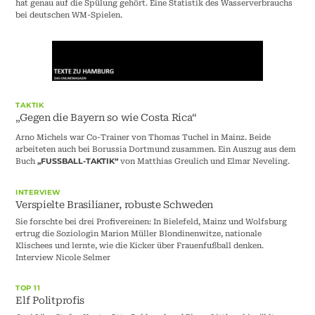
hat genau auf die Spülung gehört. Eine Statistik des Wasserverbrauchs
bei deutschen WM-Spielen.
TAKTIK
„Gegen die Bayern so wie Costa Rica“
Arno Michels war Co-Trainer von Thomas Tuchel in Mainz. Beide
arbeiteten auch bei Borussia Dortmund zusammen. Ein Auszug aus dem
Buch
von Matthias Greulich und Elmar Neveling.
„FUSSBALL-TAKTIK“
INTERVIEW
Verspielte Brasilianer, robuste Schweden
Sie forschte bei drei Profivereinen: In Bielefeld, Mainz und Wolfsburg
ertrug die Soziologin Marion Müller Blondinenwitze, nationale
Klischees und lernte, wie die Kicker über Frauenfußball denken.
Interview Nicole Selmer
TOP 11
Elf Politprofis