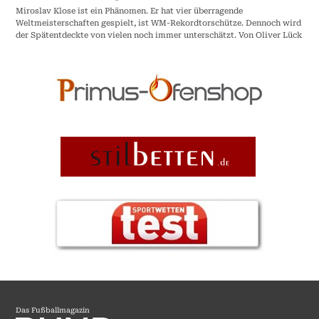
Miroslav Klose ist ein Phänomen. Er hat vier überragende
Weltmeisterschaften gespielt, ist WM-Rekordtorschütze. Dennoch wird
der Spätentdeckte von vielen noch immer unterschätzt. Von Oliver Lück
Das Fußballmagazin