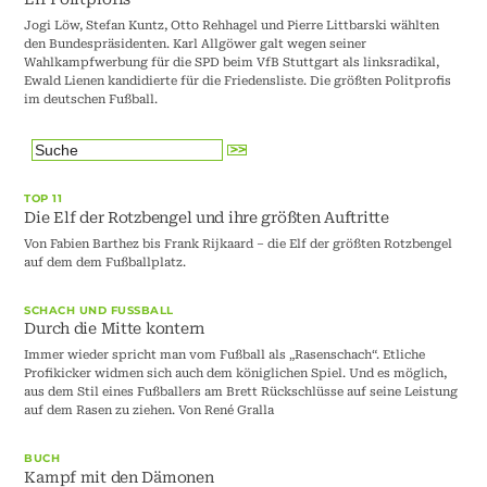
Jogi Löw, Stefan Kuntz, Otto Rehhagel und Pierre Littbarski wählten
den Bundespräsidenten. Karl Allgöwer galt wegen seiner
Wahlkampfwerbung für die SPD beim VfB Stuttgart als linksradikal,
Ewald Lienen kandidierte für die Friedensliste. Die größten Politprofis
im deutschen Fußball.
TOP 11
Die Elf der Rotzbengel und ihre größten Auftritte
Von Fabien Barthez bis Frank Rijkaard – die Elf der größten Rotzbengel
auf dem dem Fußballplatz.
SCHACH UND FUSSBALL
Durch die Mitte kontern
Immer wieder spricht man vom Fußball als „Rasenschach“. Etliche
Profikicker widmen sich auch dem königlichen Spiel. Und es möglich,
aus dem Stil eines Fußballers am Brett Rückschlüsse auf seine Leistung
auf dem Rasen zu ziehen. Von René Gralla
BUCH
Kampf mit den Dämonen