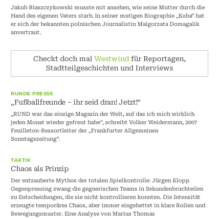
Jakub Blaszczykowski musste mit ansehen, wie seine Mutter durch die
Hand des eigenen Vaters starb. In seiner mutigen Biographie „Kuba“ hat
er sich der bekannten polnischen Journalistin Malgorzata Domagalik
anvertraut.
Checkt doch mal
Westwind
für Reportagen,
Stadtteilgeschichten und Interviews
RUNDE PRESSE
„Fußballfreunde – ihr seid dran! Jetzt!“
„RUND war das einzige Magazin der Welt, auf das ich mich wirklich
jeden Monat wieder gefreut habe“, schreibt Volker Weidermann, 2007
Feuilleton-Ressortleiter der „Frankfurter Allgemeinen
Sonntagszeitung“.
TAKTIK
Chaos als Prinzip
Der entzauberte Mythos der totalen Spielkontrolle: Jürgen Klopp
Gegenpressing zwang die gegnerischen Teams in Sekundenbruchteilen
zu Entscheidungen, die sie nicht kontrollieren konnten. Die Intensität
erzeugte temporäres Chaos, aber immer eingebettet in klare Rollen und
Bewegungsmuster. Eine Analyse von Marius Thomas