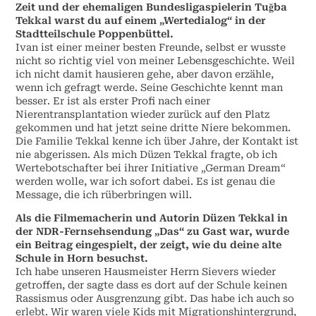
Zeit und der ehemaligen Bundesligaspielerin Tuğba
Tekkal warst du auf einem „Wertedialog“ in der
Stadtteilschule Poppenbüttel.
Ivan ist einer meiner besten Freunde, selbst er wusste
nicht so richtig viel von meiner Lebensgeschichte. Weil
ich nicht damit hausieren gehe, aber davon erzähle,
wenn ich gefragt werde. Seine Geschichte kennt man
besser. Er ist als erster Profi nach einer
Nierentransplantation wieder zurück auf den Platz
gekommen und hat jetzt seine dritte Niere bekommen.
Die Familie Tekkal kenne ich über Jahre, der Kontakt ist
nie abgerissen. Als mich Düzen Tekkal fragte, ob ich
Wertebotschafter bei ihrer Initiative „German Dream“
werden wolle, war ich sofort dabei. Es ist genau die
Message, die ich rüberbringen will.
Als die Filmemacherin und Autorin Düzen Tekkal in
der NDR-Fernsehsendung „Das“ zu Gast war, wurde
ein Beitrag eingespielt, der zeigt, wie du deine alte
Schule in Horn besuchst.
Ich habe unseren Hausmeister Herrn Sievers wieder
getroffen, der sagte dass es dort auf der Schule keinen
Rassismus oder Ausgrenzung gibt. Das habe ich auch so
erlebt. Wir waren viele Kids mit Migrationshintergrund,