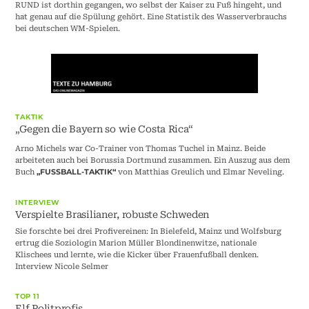
RUND ist dorthin gegangen, wo selbst der Kaiser zu Fuß hingeht, und
hat genau auf die Spülung gehört. Eine Statistik des Wasserverbrauchs
bei deutschen WM-Spielen.
TAKTIK
„Gegen die Bayern so wie Costa Rica“
Arno Michels war Co-Trainer von Thomas Tuchel in Mainz. Beide
arbeiteten auch bei Borussia Dortmund zusammen. Ein Auszug aus dem
Buch
von Matthias Greulich und Elmar Neveling.
„FUSSBALL-TAKTIK“
INTERVIEW
Verspielte Brasilianer, robuste Schweden
Sie forschte bei drei Profivereinen: In Bielefeld, Mainz und Wolfsburg
ertrug die Soziologin Marion Müller Blondinenwitze, nationale
Klischees und lernte, wie die Kicker über Frauenfußball denken.
Interview Nicole Selmer
TOP 11
Elf Politprofis