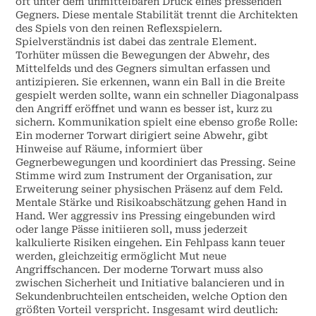
oft unter dem unmittelbaren Druck eines pressenden
Gegners. Diese mentale Stabilität trennt die Architekten
des Spiels von den reinen Reflexspielern.
Spielverständnis ist dabei das zentrale Element.
Torhüter müssen die Bewegungen der Abwehr, des
Mittelfelds und des Gegners simultan erfassen und
antizipieren. Sie erkennen, wann ein Ball in die Breite
gespielt werden sollte, wann ein schneller Diagonalpass
den Angriff eröffnet und wann es besser ist, kurz zu
sichern. Kommunikation spielt eine ebenso große Rolle:
Ein moderner Torwart dirigiert seine Abwehr, gibt
Hinweise auf Räume, informiert über
Gegnerbewegungen und koordiniert das Pressing. Seine
Stimme wird zum Instrument der Organisation, zur
Erweiterung seiner physischen Präsenz auf dem Feld.
Mentale Stärke und Risikoabschätzung gehen Hand in
Hand. Wer aggressiv ins Pressing eingebunden wird
oder lange Pässe initiieren soll, muss jederzeit
kalkulierte Risiken eingehen. Ein Fehlpass kann teuer
werden, gleichzeitig ermöglicht Mut neue
Angriffschancen. Der moderne Torwart muss also
zwischen Sicherheit und Initiative balancieren und in
Sekundenbruchteilen entscheiden, welche Option den
größten Vorteil verspricht. Insgesamt wird deutlich: