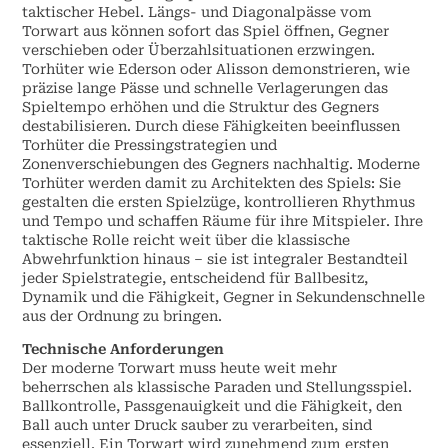
taktischer Hebel. Längs- und Diagonalpässe vom
Torwart aus können sofort das Spiel öffnen, Gegner
verschieben oder Überzahlsituationen erzwingen.
Torhüter wie Ederson oder Alisson demonstrieren, wie
präzise lange Pässe und schnelle Verlagerungen das
Spieltempo erhöhen und die Struktur des Gegners
destabilisieren. Durch diese Fähigkeiten beeinflussen
Torhüter die Pressingstrategien und
Zonenverschiebungen des Gegners nachhaltig. Moderne
Torhüter werden damit zu Architekten des Spiels: Sie
gestalten die ersten Spielzüge, kontrollieren Rhythmus
und Tempo und schaffen Räume für ihre Mitspieler. Ihre
taktische Rolle reicht weit über die klassische
Abwehrfunktion hinaus – sie ist integraler Bestandteil
jeder Spielstrategie, entscheidend für Ballbesitz,
Dynamik und die Fähigkeit, Gegner in Sekundenschnelle
aus der Ordnung zu bringen.
Technische Anforderungen
Der moderne Torwart muss heute weit mehr
beherrschen als klassische Paraden und Stellungsspiel.
Ballkontrolle, Passgenauigkeit und die Fähigkeit, den
Ball auch unter Druck sauber zu verarbeiten, sind
essenziell. Ein Torwart wird zunehmend zum ersten