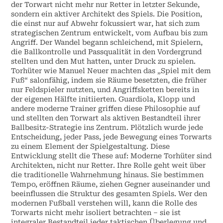
der Torwart nicht mehr nur Retter in letzter Sekunde,
sondern ein aktiver Architekt des Spiels. Die Position,
die einst nur auf Abwehr fokussiert war, hat sich zum
strategischen Zentrum entwickelt, vom Aufbau bis zum
Angriff. Der Wandel begann schleichend, mit Spielern,
die Ballkontrolle und Passqualität in den Vordergrund
stellten und den Mut hatten, unter Druck zu spielen.
Torhüter wie Manuel Neuer machten das „Spiel mit dem
Fuß“ salonfähig, indem sie Räume besetzten, die früher
nur Feldspieler nutzten, und Angriffsketten bereits in
der eigenen Hälfte initiierten. Guardiola, Klopp und
andere moderne Trainer griffen diese Philosophie auf
und stellten den Torwart als aktiven Bestandteil ihrer
Ballbesitz-Strategie ins Zentrum. Plötzlich wurde jede
Entscheidung, jeder Pass, jede Bewegung eines Torwarts
zu einem Element der Spielgestaltung. Diese
Entwicklung stellt die These auf: Moderne Torhüter sind
Architekten, nicht nur Retter. Ihre Rolle geht weit über
die traditionelle Wahrnehmung hinaus. Sie bestimmen
Tempo, eröffnen Räume, ziehen Gegner auseinander und
beeinflussen die Struktur des gesamten Spiels. Wer den
modernen Fußball verstehen will, kann die Rolle des
Torwarts nicht mehr isoliert betrachten – sie ist
integraler Bestandteil jeder taktischen Überlegung und