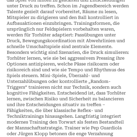
das Spiel von hinten zu gestalten und Entscheidungen
unter Druck zu treffen. Schon im Jugendbereich werden
Talente gezielt darauf vorbereitet, Räume zu lesen,
Mitspieler zu dirigieren und den Ball kontrolliert in
Aufbauaktionen einzubringen. Trainingsformen, die
ursprünglich nur Feldspielern vorbehalten waren,
werden für Torhüter adaptiert: Passübungen unter
Druck, Bewegungskoordination mit Abwehrlinien und
schnelle Umschaltspiele sind zentrale Elemente.
Besonders wichtig sind Szenarien, die Druck simulieren:
Torhüter lernen, wie sie bei aggressivem Pressing ihre
Optionen antizipieren, welche Pässe risikoarm oder
risikoreich sind und wie sie Tempo und Rhythmus des
Spiels steuern. Mini-Spiele, Überzahl- und
Unterzahlübungen oder kontrollierte „Random-
Triggers“ trainieren nicht nur Technik, sondern auch
kognitive Fähigkeiten. Entscheidend ist, dass Torhüter
lernen, zwischen Risiko und Sicherheit zu balancieren
und ihre Entscheidungen situativ zu treffen –
Fähigkeiten, die über klassische Reflex- und
Techniktrainings hinausgehen. Langfristig integriert
modernes Training den Torwart als festen Bestandteil
der Mannschaftsstrategie. Trainer wie Pep Guardiola
oder Jürgen Klopp betonen die enge Verzahnung