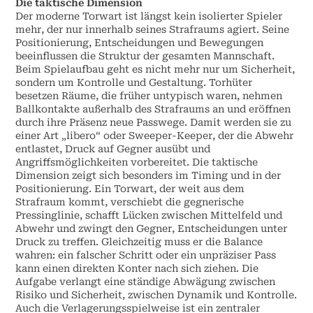
Die taktische Dimension
Der moderne Torwart ist längst kein isolierter Spieler
mehr, der nur innerhalb seines Strafraums agiert. Seine
Positionierung, Entscheidungen und Bewegungen
beeinflussen die Struktur der gesamten Mannschaft.
Beim Spielaufbau geht es nicht mehr nur um Sicherheit,
sondern um Kontrolle und Gestaltung. Torhüter
besetzen Räume, die früher untypisch waren, nehmen
Ballkontakte außerhalb des Strafraums an und eröffnen
durch ihre Präsenz neue Passwege. Damit werden sie zu
einer Art „libero“ oder Sweeper-Keeper, der die Abwehr
entlastet, Druck auf Gegner ausübt und
Angriffsmöglichkeiten vorbereitet. Die taktische
Dimension zeigt sich besonders im Timing und in der
Positionierung. Ein Torwart, der weit aus dem
Strafraum kommt, verschiebt die gegnerische
Pressinglinie, schafft Lücken zwischen Mittelfeld und
Abwehr und zwingt den Gegner, Entscheidungen unter
Druck zu treffen. Gleichzeitig muss er die Balance
wahren: ein falscher Schritt oder ein unpräziser Pass
kann einen direkten Konter nach sich ziehen. Die
Aufgabe verlangt eine ständige Abwägung zwischen
Risiko und Sicherheit, zwischen Dynamik und Kontrolle.
Auch die Verlagerungsspielweise ist ein zentraler