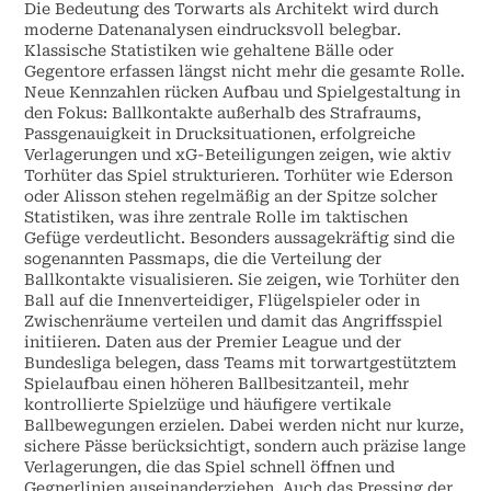
Die Bedeutung des Torwarts als Architekt wird durch
moderne Datenanalysen eindrucksvoll belegbar.
Klassische Statistiken wie gehaltene Bälle oder
Gegentore erfassen längst nicht mehr die gesamte Rolle.
Neue Kennzahlen rücken Aufbau und Spielgestaltung in
den Fokus: Ballkontakte außerhalb des Strafraums,
Passgenauigkeit in Drucksituationen, erfolgreiche
Verlagerungen und xG-Beteiligungen zeigen, wie aktiv
Torhüter das Spiel strukturieren. Torhüter wie Ederson
oder Alisson stehen regelmäßig an der Spitze solcher
Statistiken, was ihre zentrale Rolle im taktischen
Gefüge verdeutlicht. Besonders aussagekräftig sind die
sogenannten Passmaps, die die Verteilung der
Ballkontakte visualisieren. Sie zeigen, wie Torhüter den
Ball auf die Innenverteidiger, Flügelspieler oder in
Zwischenräume verteilen und damit das Angriffsspiel
initiieren. Daten aus der Premier League und der
Bundesliga belegen, dass Teams mit torwartgestütztem
Spielaufbau einen höheren Ballbesitzanteil, mehr
kontrollierte Spielzüge und häufigere vertikale
Ballbewegungen erzielen. Dabei werden nicht nur kurze,
sichere Pässe berücksichtigt, sondern auch präzise lange
Verlagerungen, die das Spiel schnell öffnen und
Gegnerlinien auseinanderziehen. Auch das Pressing der