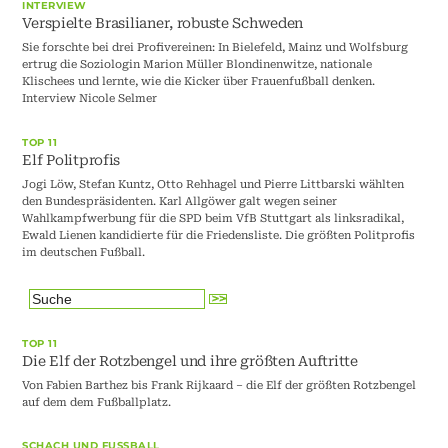
INTERVIEW
Verspielte Brasilianer, robuste Schweden
Sie forschte bei drei Profivereinen: In Bielefeld, Mainz und Wolfsburg
ertrug die Soziologin Marion Müller Blondinenwitze, nationale
Klischees und lernte, wie die Kicker über Frauenfußball denken.
Interview Nicole Selmer
TOP 11
Elf Politprofis
Jogi Löw, Stefan Kuntz, Otto Rehhagel und Pierre Littbarski wählten
den Bundespräsidenten. Karl Allgöwer galt wegen seiner
Wahlkampfwerbung für die SPD beim VfB Stuttgart als linksradikal,
Ewald Lienen kandidierte für die Friedensliste. Die größten Politprofis
im deutschen Fußball.
TOP 11
Die Elf der Rotzbengel und ihre größten Auftritte
Von Fabien Barthez bis Frank Rijkaard – die Elf der größten Rotzbengel
auf dem dem Fußballplatz.
SCHACH UND FUSSBALL