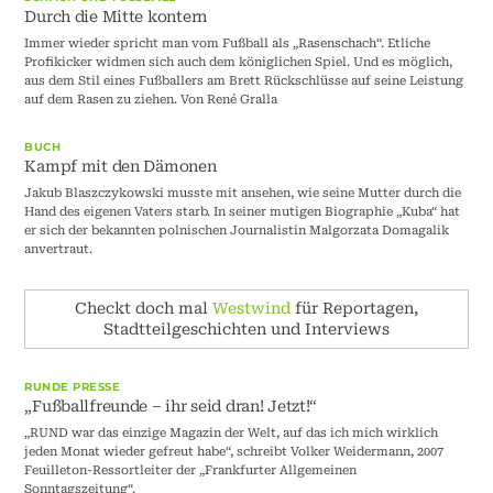
Durch die Mitte kontern
Immer wieder spricht man vom Fußball als „Rasenschach“. Etliche
Profikicker widmen sich auch dem königlichen Spiel. Und es möglich,
aus dem Stil eines Fußballers am Brett Rückschlüsse auf seine Leistung
auf dem Rasen zu ziehen. Von René Gralla
BUCH
Kampf mit den Dämonen
Jakub Blaszczykowski musste mit ansehen, wie seine Mutter durch die
Hand des eigenen Vaters starb. In seiner mutigen Biographie „Kuba“ hat
er sich der bekannten polnischen Journalistin Malgorzata Domagalik
anvertraut.
Checkt doch mal
Westwind
für Reportagen,
Stadtteilgeschichten und Interviews
RUNDE PRESSE
„Fußballfreunde – ihr seid dran! Jetzt!“
„RUND war das einzige Magazin der Welt, auf das ich mich wirklich
jeden Monat wieder gefreut habe“, schreibt Volker Weidermann, 2007
Feuilleton-Ressortleiter der „Frankfurter Allgemeinen
Sonntagszeitung“.