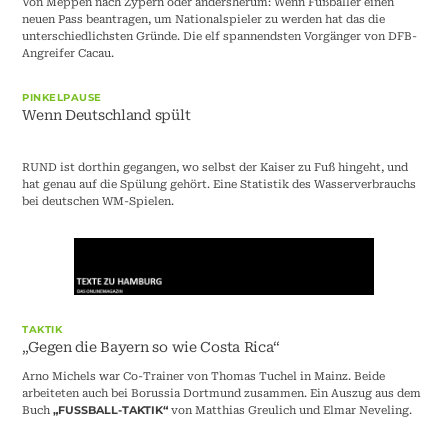
Von Meppen nach Zypern oder andersherum: Wenn Fußballer einen
neuen Pass beantragen, um Nationalspieler zu werden hat das die
unterschiedlichsten Gründe. Die elf spannendsten Vorgänger von DFB-
Angreifer Cacau.
PINKELPAUSE
Wenn Deutschland spült
RUND ist dorthin gegangen, wo selbst der Kaiser zu Fuß hingeht, und
hat genau auf die Spülung gehört. Eine Statistik des Wasserverbrauchs
bei deutschen WM-Spielen.
TAKTIK
„Gegen die Bayern so wie Costa Rica“
Arno Michels war Co-Trainer von Thomas Tuchel in Mainz. Beide
arbeiteten auch bei Borussia Dortmund zusammen. Ein Auszug aus dem
Buch
von Matthias Greulich und Elmar Neveling.
„FUSSBALL-TAKTIK“