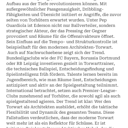
Aufbau aus der Tiefe revolutionieren können. Mit
außergewöhnlicher Passgenauigkeit, Dribbling-
Fähigkeiten und Übersicht initiiert er Angriffe, die zuvor
selten von Torhütern erwartet wurden. Unter Pep
Guardiola ist Ederson nicht nur Ballverteiler, sondern
strategischer Akteur, der das Pressing der Gegner
provoziert und Räume für die Offensivakteure öffnet.
Sein Einfluss auf die Tempo- und Strukturkontrolle ist
beispielhaft für den modernen Architekten-Torwart.
Auch auf Nachwuchsebene zeigt sich der Trend.
Bundesligaclubs wie der FC Bayern, Borussia Dortmund
oder RB Leipzig investieren gezielt in Torwarttrainer,
die technisches Ballspiel, Entscheidungsfindung und
Spielintelligenz früh fördern. Talente lernen bereits im
Jugendbereich, wie man Räume liest, Entscheidungen
antizipiert und aktiv an der Spielgestaltung teilnimmt.
International betrachtet, setzen auch Premier-League-
Clubs zunehmend auf Torhüter, die sowohl agil als auch
spielgestaltend agieren. Der Trend ist klar: Wer den
Torwart als Architekten ausbildet, erhöht die taktische
Flexibilität und Dynamik des gesamten Teams. Diese
Fallstudien verdeutlichen, dass der moderne Torwart
weit mehr ist als ein Reflektor für Schüsse. Er ist