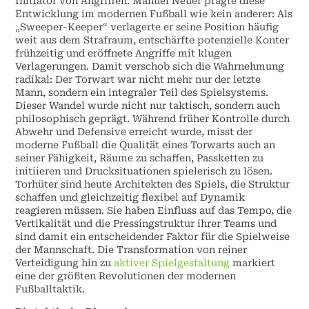
Initiator von Angriffen. Manuel Neuer prägte diese
Entwicklung im modernen Fußball wie kein anderer: Als
„Sweeper-Keeper“ verlagerte er seine Position häufig
weit aus dem Strafraum, entschärfte potenzielle Konter
frühzeitig und eröffnete Angriffe mit klugen
Verlagerungen. Damit verschob sich die Wahrnehmung
radikal: Der Torwart war nicht mehr nur der letzte
Mann, sondern ein integraler Teil des Spielsystems.
Dieser Wandel wurde nicht nur taktisch, sondern auch
philosophisch geprägt. Während früher Kontrolle durch
Abwehr und Defensive erreicht wurde, misst der
moderne Fußball die Qualität eines Torwarts auch an
seiner Fähigkeit, Räume zu schaffen, Passketten zu
initiieren und Drucksituationen spielerisch zu lösen.
Torhüter sind heute Architekten des Spiels, die Struktur
schaffen und gleichzeitig flexibel auf Dynamik
reagieren müssen. Sie haben Einfluss auf das Tempo, die
Vertikalität und die Pressingstruktur ihrer Teams und
sind damit ein entscheidender Faktor für die Spielweise
der Mannschaft. Die Transformation von reiner
Verteidigung hin zu
aktiver Spielgestaltung
markiert
eine der größten Revolutionen der modernen
Fußballtaktik.