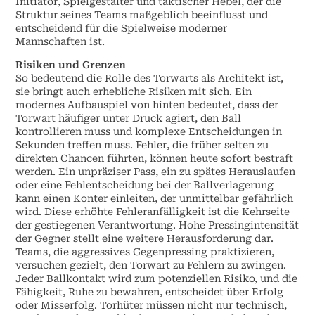
Initiator, Spielgestalter und taktischer Hebel, der die
Struktur seines Teams maßgeblich beeinflusst und
entscheidend für die Spielweise moderner
Mannschaften ist.
Risiken und Grenzen
So bedeutend die Rolle des Torwarts als Architekt ist,
sie bringt auch erhebliche Risiken mit sich. Ein
modernes Aufbauspiel von hinten bedeutet, dass der
Torwart häufiger unter Druck agiert, den Ball
kontrollieren muss und komplexe Entscheidungen in
Sekunden treffen muss. Fehler, die früher selten zu
direkten Chancen führten, können heute sofort bestraft
werden. Ein unpräziser Pass, ein zu spätes Herauslaufen
oder eine Fehlentscheidung bei der Ballverlagerung
kann einen Konter einleiten, der unmittelbar gefährlich
wird. Diese erhöhte Fehleranfälligkeit ist die Kehrseite
der gestiegenen Verantwortung. Hohe Pressingintensität
der Gegner stellt eine weitere Herausforderung dar.
Teams, die aggressives Gegenpressing praktizieren,
versuchen gezielt, den Torwart zu Fehlern zu zwingen.
Jeder Ballkontakt wird zum potenziellen Risiko, und die
Fähigkeit, Ruhe zu bewahren, entscheidet über Erfolg
oder Misserfolg. Torhüter müssen nicht nur technisch,