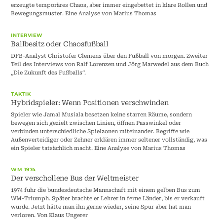
erzeugte temporäres Chaos, aber immer eingebettet in klare Rollen und
Bewegungsmuster. Eine Analyse von Marius Thomas
INTERVIEW
Ballbesitz oder Chaosfußball
DFB-Analyst Christofer Clemens über den Fußball von morgen. Zweiter
Teil des Interviews von Ralf Lorenzen und Jörg Marwedel aus dem Buch
„Die Zukunft des Fußballs“.
TAKTIK
Hybridspieler: Wenn Positionen verschwinden
Spieler wie Jamal Musiala besetzen keine starren Räume, sondern
bewegen sich gezielt zwischen Linien, öffnen Passwinkel oder
verbinden unterschiedliche Spielzonen miteinander. Begriffe wie
Außenverteidiger oder Zehner erklären immer seltener vollständig, was
ein Spieler tatsächlich macht. Eine Analyse von Marius Thomas
WM 1974
Der verschollene Bus der Weltmeister
1974 fuhr die bundesdeutsche Mannschaft mit einem gelben Bus zum
WM-Triumph. Später brachte er Lehrer in ferne Länder, bis er verkauft
wurde. Jetzt hätte man ihn gerne wieder, seine Spur aber hat man
verloren. Von Klaus Ungerer