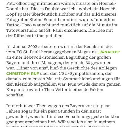
Foto-Shooting mitmachen würde, musste ein Hoeneß-
Double her. Dieses Double war ich, wobei ein Hoeneß-
Kopf später überdeutlich sichtbar auf das Bild unseres
Fotografen Stefan Schmid montiert wurde. Immerhin:
Tattoo-Theo war echt und pünktlich auf die Minute im
Tätowierstudio auf St. Pauli erschienen. Die Idee mit
der Rübe hatte ihm gefallen.
Im Januar 2002 arbeiteten wir mit der Redaktion des
vom FC St. Pauli herausgegebenen Magazins
„1/4NACH5“
an einer liebevoll-ironischen Begrüßung der großen
Bayern und ihres Managers, der gerade 50 geworden
war. „Einer von uns“, hieß die Geschichte des Kollegen
CHRISTOPH RUF
über den CSU-Sympathisanten, der
damals zum ersten Mal mit Sympathiebekundungen für
den Kiezklub aufgefallen war. Nun würde der am ganzen
Körper tätowierte Theo Vetter bleibende Fakten
schaffen.
Immerhin war Theo wegen des Bayern vor ein paar
Jahren sogar für ein paar Stunden in den Knast
gewandert, was ihn für diese Versöhnungsgeste denkbar
geeignet erscheinen ließ. Während ich also in meinem