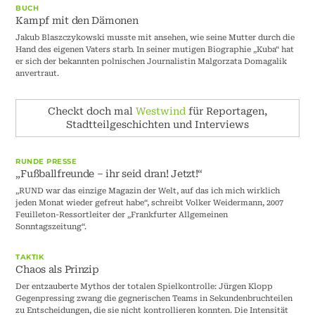
BUCH
Kampf mit den Dämonen
Jakub Blaszczykowski musste mit ansehen, wie seine Mutter durch die
Hand des eigenen Vaters starb. In seiner mutigen Biographie „Kuba“ hat
er sich der bekannten polnischen Journalistin Malgorzata Domagalik
anvertraut.
Checkt doch mal
Westwind
für Reportagen,
Stadtteilgeschichten und Interviews
RUNDE PRESSE
„Fußballfreunde – ihr seid dran! Jetzt!“
„RUND war das einzige Magazin der Welt, auf das ich mich wirklich
jeden Monat wieder gefreut habe“, schreibt Volker Weidermann, 2007
Feuilleton-Ressortleiter der „Frankfurter Allgemeinen
Sonntagszeitung“.
TAKTIK
Chaos als Prinzip
Der entzauberte Mythos der totalen Spielkontrolle: Jürgen Klopp
Gegenpressing zwang die gegnerischen Teams in Sekundenbruchteilen
zu Entscheidungen, die sie nicht kontrollieren konnten. Die Intensität