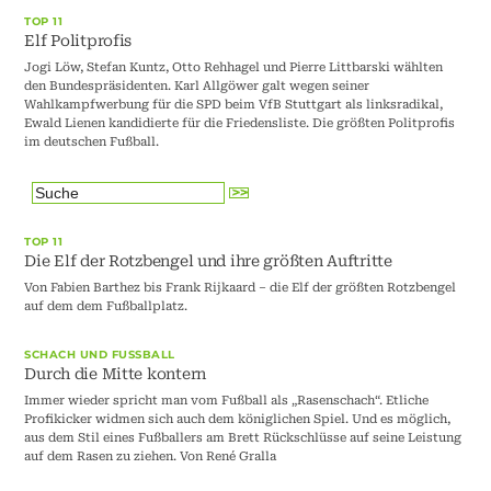
TOP 11
Elf Politprofis
Jogi Löw, Stefan Kuntz, Otto Rehhagel und Pierre Littbarski wählten
den Bundespräsidenten. Karl Allgöwer galt wegen seiner
Wahlkampfwerbung für die SPD beim VfB Stuttgart als linksradikal,
Ewald Lienen kandidierte für die Friedensliste. Die größten Politprofis
im deutschen Fußball.
TOP 11
Die Elf der Rotzbengel und ihre größten Auftritte
Von Fabien Barthez bis Frank Rijkaard – die Elf der größten Rotzbengel
auf dem dem Fußballplatz.
SCHACH UND FUSSBALL
Durch die Mitte kontern
Immer wieder spricht man vom Fußball als „Rasenschach“. Etliche
Profikicker widmen sich auch dem königlichen Spiel. Und es möglich,
aus dem Stil eines Fußballers am Brett Rückschlüsse auf seine Leistung
auf dem Rasen zu ziehen. Von René Gralla