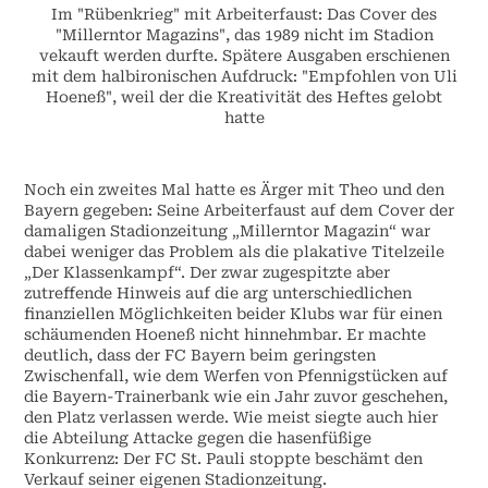
Im "Rübenkrieg" mit Arbeiterfaust: Das Cover des
"Millerntor Magazins", das 1989 nicht im Stadion
vekauft werden durfte. Spätere Ausgaben erschienen
mit dem halbironischen Aufdruck: "Empfohlen von Uli
Hoeneß", weil der die Kreativität des Heftes gelobt
hatte
Noch ein zweites Mal hatte es Ärger mit Theo und den
Bayern gegeben: Seine Arbeiterfaust auf dem Cover der
damaligen Stadionzeitung „Millerntor Magazin“ war
dabei weniger das Problem als die plakative Titelzeile
„Der Klassenkampf“. Der zwar zugespitzte aber
zutreffende Hinweis auf die arg unterschiedlichen
finanziellen Möglichkeiten beider Klubs war für einen
schäumenden Hoeneß nicht hinnehmbar. Er machte
deutlich, dass der FC Bayern beim geringsten
Zwischenfall, wie dem Werfen von Pfennigstücken auf
die Bayern-Trainerbank wie ein Jahr zuvor geschehen,
den Platz verlassen werde. Wie meist siegte auch hier
die Abteilung Attacke gegen die hasenfüßige
Konkurrenz: Der FC St. Pauli stoppte beschämt den
Verkauf seiner eigenen Stadionzeitung.